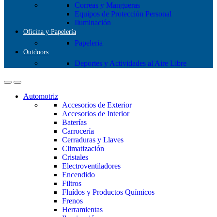
Correas y Mangueras
Equipos de Protección Personal
Iluminación
Oficina y Papelería
Papeleria
Outdoors
Deportes y Actividades al Aire Libre
Automotriz
Accesorios de Exterior
Accesorios de Interior
Baterías
Carrocería
Cerraduras y Llaves
Climatización
Cristales
Electroventiladores
Encendido
Filtros
Fluídos y Productos Químicos
Frenos
Herramientas