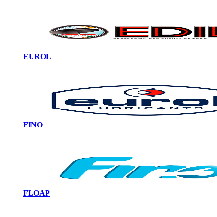
EUROL
FINO
FLOAP