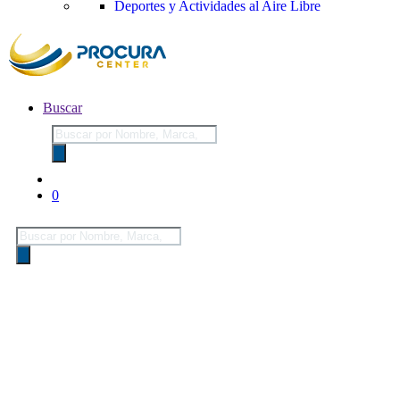
Deportes y Actividades al Aire Libre
Buscar
Búsqueda
de
productos
0
Búsqueda
de
productos