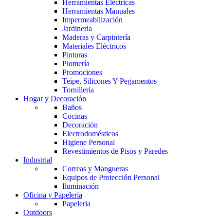
Herramientas Eléctricas
Herramientas Manuales
Impermeabilización
Jardineria
Maderas y Carpintería
Materiales Eléctricos
Pinturas
Plomería
Promociones
Teipe, Silicones Y Pegamentos
Tornillería
Hogar y Decoración
Baños
Cocinas
Decoración
Electrodomésticos
Higiene Personal
Revestimientos de Pisos y Paredes
Industrial
Correas y Mangueras
Equipos de Protección Personal
Iluminación
Oficina y Papelería
Papeleria
Outdoors