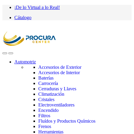
Saltar
saltar
¡De lo Virtual a lo Real!
a
al
Cátalogo
navegación
contenido
Automotriz
Accesorios de Exterior
Accesorios de Interior
Baterías
Carrocería
Cerraduras y Llaves
Climatización
Cristales
Electroventiladores
Encendido
Filtros
Fluídos y Productos Químicos
Frenos
Herramientas