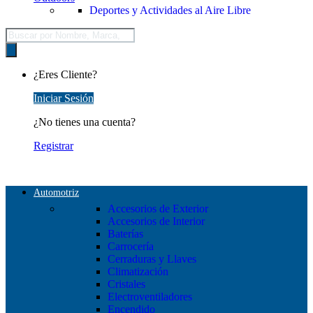
Deportes y Actividades al Aire Libre
Búsqueda
de
productos
¿Eres Cliente?
Iniciar Sesión
¿No tienes una cuenta?
Registrar
Automotriz
Accesorios de Exterior
Accesorios de Interior
Baterías
Carrocería
Cerraduras y Llaves
Climatización
Cristales
Electroventiladores
Encendido