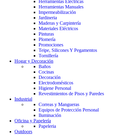
Herramientas Eléctricas
Herramientas Manuales
Impermeabilización
Jardineria
Maderas y Carpintería
Materiales Eléctricos
Pinturas
Plomería
Promociones
Teipe, Silicones Y Pegamentos
Tornillería
Hogar y Decoración
Baños
Cocinas
Decoración
Electrodomésticos
Higiene Personal
Revestimientos de Pisos y Paredes
Industrial
Correas y Mangueras
Equipos de Protección Personal
Iluminación
Oficina y Papelería
Papeleria
Outdoors