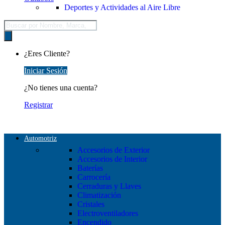
Deportes y Actividades al Aire Libre
Búsqueda
de
productos
¿Eres Cliente?
Iniciar Sesión
¿No tienes una cuenta?
Registrar
Automotriz
Accesorios de Exterior
Accesorios de Interior
Baterías
Carrocería
Cerraduras y Llaves
Climatización
Cristales
Electroventiladores
Encendido