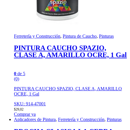
Ferretería y Construcción
,
Pintura de Caucho
,
Pinturas
PINTURA CAUCHO SPAZIO,
CLASE A, AMARILLO OCRE, 1 Gal
0
de 5
(0)
PINTURA CAUCHO SPAZIO, CLASE A, AMARILLO
OCRE, 1 Gal
SKU: 914-47001
$
29,02
Comprar ya
Aplicadores de Pintura
,
Ferretería y Construcción
,
Pinturas