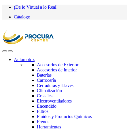
Saltar
saltar
¡De lo Virtual a lo Real!
a
al
Cátalogo
navegación
contenido
Automotriz
Accesorios de Exterior
Accesorios de Interior
Baterías
Carrocería
Cerraduras y Llaves
Climatización
Cristales
Electroventiladores
Encendido
Filtros
Fluídos y Productos Químicos
Frenos
Herramientas