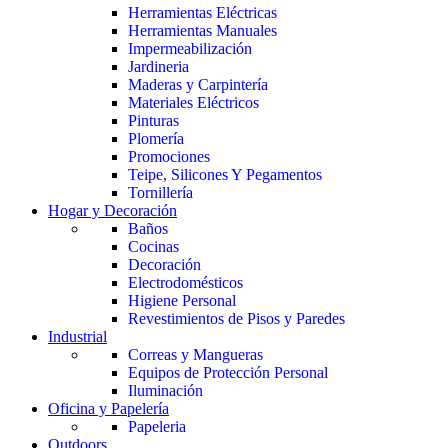
Herramientas Eléctricas
Herramientas Manuales
Impermeabilización
Jardineria
Maderas y Carpintería
Materiales Eléctricos
Pinturas
Plomería
Promociones
Teipe, Silicones Y Pegamentos
Tornillería
Hogar y Decoración
Baños
Cocinas
Decoración
Electrodomésticos
Higiene Personal
Revestimientos de Pisos y Paredes
Industrial
Correas y Mangueras
Equipos de Protección Personal
Iluminación
Oficina y Papelería
Papeleria
Outdoors