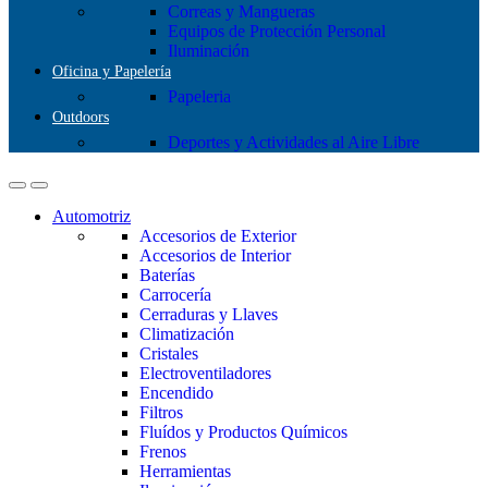
Correas y Mangueras
Equipos de Protección Personal
Iluminación
Oficina y Papelería
Papeleria
Outdoors
Deportes y Actividades al Aire Libre
Automotriz
Accesorios de Exterior
Accesorios de Interior
Baterías
Carrocería
Cerraduras y Llaves
Climatización
Cristales
Electroventiladores
Encendido
Filtros
Fluídos y Productos Químicos
Frenos
Herramientas