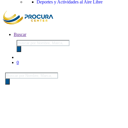
Deportes y Actividades al Aire Libre
Buscar
Búsqueda
de
productos
0
Búsqueda
de
productos