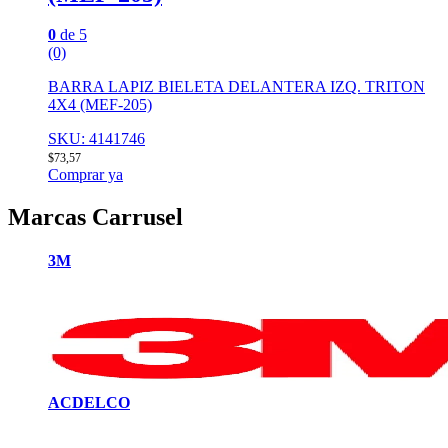
0
de 5
(0)
BARRA LAPIZ BIELETA DELANTERA IZQ. TRITON
4X4 (MEF-205)
SKU: 4141746
$
73,57
Comprar ya
Marcas Carrusel
3M
ACDELCO