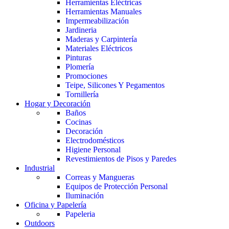
Herramientas Eléctricas
Herramientas Manuales
Impermeabilización
Jardineria
Maderas y Carpintería
Materiales Eléctricos
Pinturas
Plomería
Promociones
Teipe, Silicones Y Pegamentos
Tornillería
Hogar y Decoración
Baños
Cocinas
Decoración
Electrodomésticos
Higiene Personal
Revestimientos de Pisos y Paredes
Industrial
Correas y Mangueras
Equipos de Protección Personal
Iluminación
Oficina y Papelería
Papeleria
Outdoors