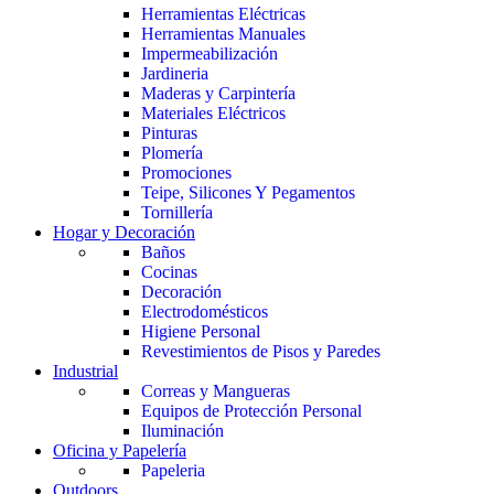
Herramientas Eléctricas
Herramientas Manuales
Impermeabilización
Jardineria
Maderas y Carpintería
Materiales Eléctricos
Pinturas
Plomería
Promociones
Teipe, Silicones Y Pegamentos
Tornillería
Hogar y Decoración
Baños
Cocinas
Decoración
Electrodomésticos
Higiene Personal
Revestimientos de Pisos y Paredes
Industrial
Correas y Mangueras
Equipos de Protección Personal
Iluminación
Oficina y Papelería
Papeleria
Outdoors