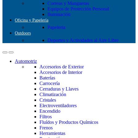
Correas y Mangueras
Equipos de Protección Personal
Iluminación
Oficina y Papelería
Papeleria
Outdoors
Deportes y Actividades al Aire Libre
Automotriz
Accesorios de Exterior
Accesorios de Interior
Baterías
Carrocería
Cerraduras y Llaves
Climatización
Cristales
Electroventiladores
Encendido
Filtros
Fluídos y Productos Químicos
Frenos
Herramientas