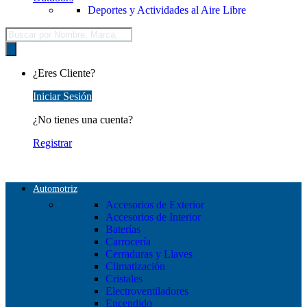
Deportes y Actividades al Aire Libre
Búsqueda
de
productos
¿Eres Cliente?
Iniciar Sesión
¿No tienes una cuenta?
Registrar
Automotriz
Accesorios de Exterior
Accesorios de Interior
Baterías
Carrocería
Cerraduras y Llaves
Climatización
Cristales
Electroventiladores
Encendido