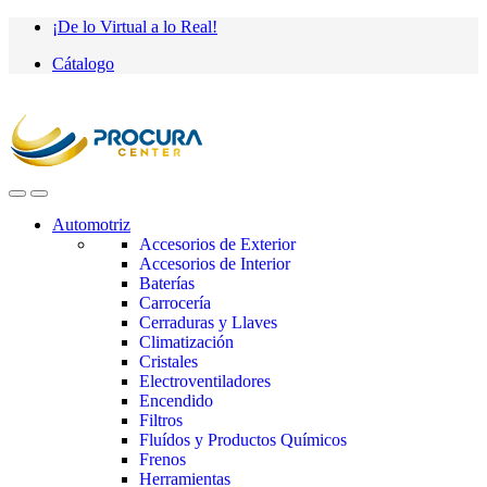
Saltar
saltar
¡De lo Virtual a lo Real!
a
al
Cátalogo
navegación
contenido
Automotriz
Accesorios de Exterior
Accesorios de Interior
Baterías
Carrocería
Cerraduras y Llaves
Climatización
Cristales
Electroventiladores
Encendido
Filtros
Fluídos y Productos Químicos
Frenos
Herramientas