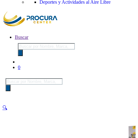
Deportes y Actividades al Aire Libre
Buscar
Búsqueda
de
productos
0
Búsqueda
de
productos
🔍