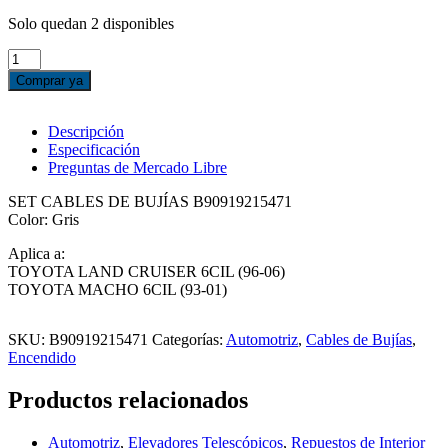
Solo quedan 2 disponibles
SET
CABLES
Comprar ya
DE
BUJÍAS
-
Descripción
TOYOTA
Especificación
LAND
Preguntas de Mercado Libre
CRUISER
/
SET CABLES DE BUJÍAS B90919215471
MACHO
Color: Gris
cantidad
Aplica a:
TOYOTA LAND CRUISER 6CIL (96-06)
TOYOTA MACHO 6CIL (93-01)
SKU:
B90919215471
Categorías:
Automotriz
,
Cables de Bujías
,
Encendido
Productos relacionados
Automotriz
,
Elevadores Telescópicos
,
Repuestos de Interior