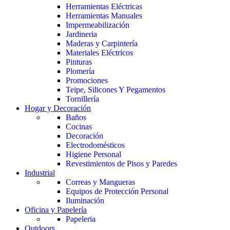
Herramientas Eléctricas
Herramientas Manuales
Impermeabilización
Jardineria
Maderas y Carpintería
Materiales Eléctricos
Pinturas
Plomería
Promociones
Teipe, Silicones Y Pegamentos
Tornillería
Hogar y Decoración
Baños
Cocinas
Decoración
Electrodomésticos
Higiene Personal
Revestimientos de Pisos y Paredes
Industrial
Correas y Mangueras
Equipos de Protección Personal
Iluminación
Oficina y Papelería
Papeleria
Outdoors