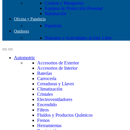
Correas y Mangueras
Equipos de Protección Personal
Iluminación
Oficina y Papelería
Papeleria
Outdoors
Deportes y Actividades al Aire Libre
Automotriz
Accesorios de Exterior
Accesorios de Interior
Baterías
Carrocería
Cerraduras y Llaves
Climatización
Cristales
Electroventiladores
Encendido
Filtros
Fluídos y Productos Químicos
Frenos
Herramientas