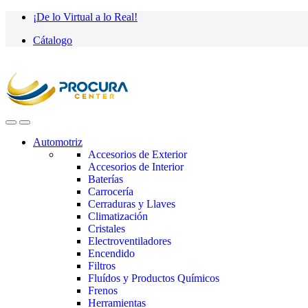
Saltar
saltar
¡De lo Virtual a lo Real!
a
al
Cátalogo
navegación
contenido
Automotriz
Accesorios de Exterior
Accesorios de Interior
Baterías
Carrocería
Cerraduras y Llaves
Climatización
Cristales
Electroventiladores
Encendido
Filtros
Fluídos y Productos Químicos
Frenos
Herramientas