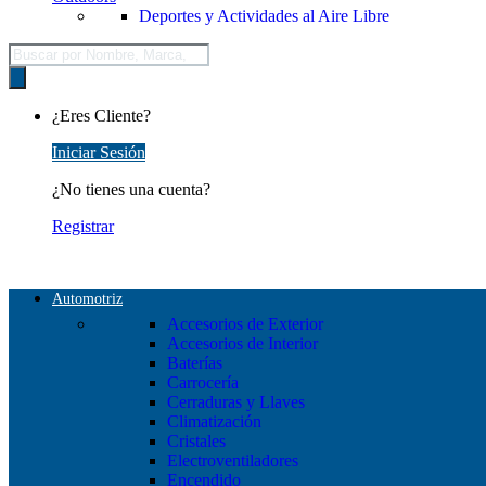
Deportes y Actividades al Aire Libre
Búsqueda
de
productos
¿Eres Cliente?
Iniciar Sesión
¿No tienes una cuenta?
Registrar
Automotriz
Accesorios de Exterior
Accesorios de Interior
Baterías
Carrocería
Cerraduras y Llaves
Climatización
Cristales
Electroventiladores
Encendido