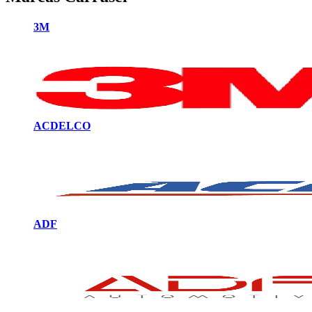
3M
ACDELCO
ADF