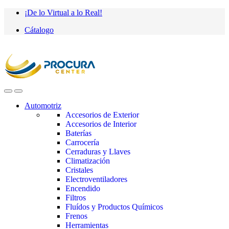
Saltar
saltar
¡De lo Virtual a lo Real!
a
al
Cátalogo
navegación
contenido
Automotriz
Accesorios de Exterior
Accesorios de Interior
Baterías
Carrocería
Cerraduras y Llaves
Climatización
Cristales
Electroventiladores
Encendido
Filtros
Fluídos y Productos Químicos
Frenos
Herramientas