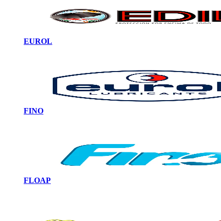
EUROL
FINO
FLOAP