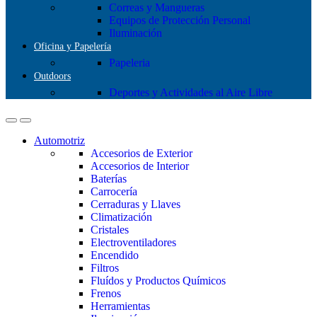
Correas y Mangueras
Equipos de Protección Personal
Iluminación
Oficina y Papelería
Papeleria
Outdoors
Deportes y Actividades al Aire Libre
Automotriz
Accesorios de Exterior
Accesorios de Interior
Baterías
Carrocería
Cerraduras y Llaves
Climatización
Cristales
Electroventiladores
Encendido
Filtros
Fluídos y Productos Químicos
Frenos
Herramientas