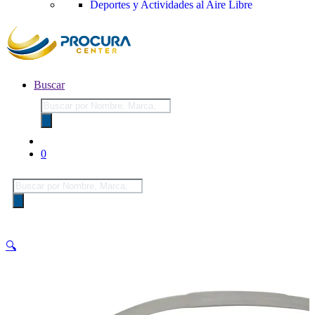
Deportes y Actividades al Aire Libre
Buscar
Búsqueda
de
productos
0
Búsqueda
de
productos
🔍