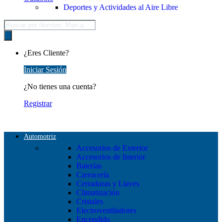
Deportes y Actividades al Aire Libre
Búsqueda
de
productos
¿Eres Cliente?
Iniciar Sesión
¿No tienes una cuenta?
Registrar
Automotriz
Accesorios de Exterior
Accesorios de Interior
Baterías
Carrocería
Cerraduras y Llaves
Climatización
Cristales
Electroventiladores
Encendido