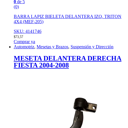
0
de 5
(0)
BARRA LAPIZ BIELETA DELANTERA IZQ. TRITON
4X4 (MEF-205)
SKU: 4141746
$
73,57
Comprar ya
Automotriz
,
Mesetas y Brazos
,
Suspensión y Dirección
MESETA DELANTERA DERECHA
FIESTA 2004-2008