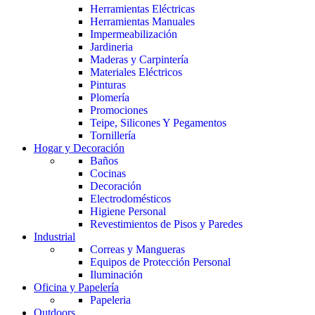
Herramientas Eléctricas
Herramientas Manuales
Impermeabilización
Jardineria
Maderas y Carpintería
Materiales Eléctricos
Pinturas
Plomería
Promociones
Teipe, Silicones Y Pegamentos
Tornillería
Hogar y Decoración
Baños
Cocinas
Decoración
Electrodomésticos
Higiene Personal
Revestimientos de Pisos y Paredes
Industrial
Correas y Mangueras
Equipos de Protección Personal
Iluminación
Oficina y Papelería
Papeleria
Outdoors