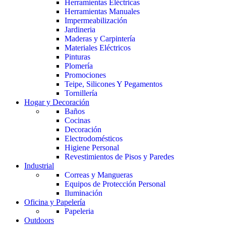
Herramientas Eléctricas
Herramientas Manuales
Impermeabilización
Jardineria
Maderas y Carpintería
Materiales Eléctricos
Pinturas
Plomería
Promociones
Teipe, Silicones Y Pegamentos
Tornillería
Hogar y Decoración
Baños
Cocinas
Decoración
Electrodomésticos
Higiene Personal
Revestimientos de Pisos y Paredes
Industrial
Correas y Mangueras
Equipos de Protección Personal
Iluminación
Oficina y Papelería
Papeleria
Outdoors