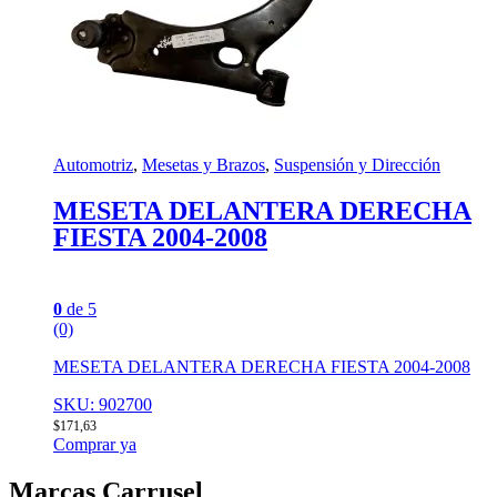
Automotriz
,
Mesetas y Brazos
,
Suspensión y Dirección
MESETA DELANTERA DERECHA
FIESTA 2004-2008
0
de 5
(0)
MESETA DELANTERA DERECHA FIESTA 2004-2008
SKU: 902700
$
171,63
Comprar ya
Marcas Carrusel