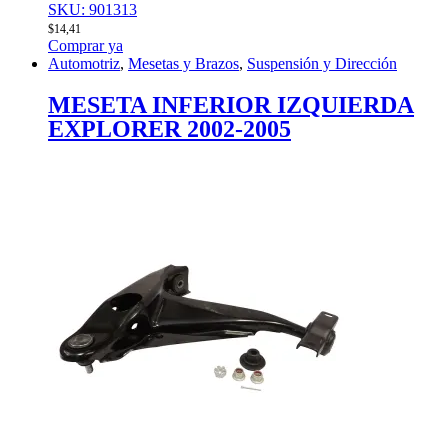
SKU: 901313
$
14,41
Comprar ya
Automotriz
,
Mesetas y Brazos
,
Suspensión y Dirección
MESETA INFERIOR IZQUIERDA
EXPLORER 2002-2005