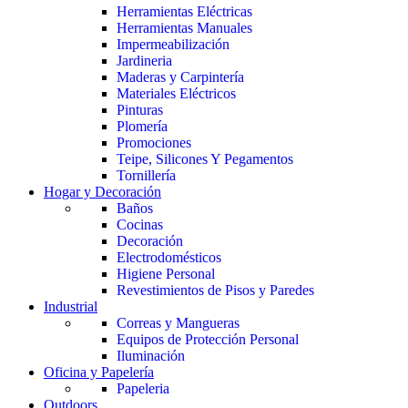
Herramientas Eléctricas
Herramientas Manuales
Impermeabilización
Jardineria
Maderas y Carpintería
Materiales Eléctricos
Pinturas
Plomería
Promociones
Teipe, Silicones Y Pegamentos
Tornillería
Hogar y Decoración
Baños
Cocinas
Decoración
Electrodomésticos
Higiene Personal
Revestimientos de Pisos y Paredes
Industrial
Correas y Mangueras
Equipos de Protección Personal
Iluminación
Oficina y Papelería
Papeleria
Outdoors