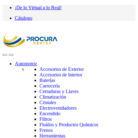
Saltar
saltar
¡De lo Virtual a lo Real!
a
al
Cátalogo
navegación
contenido
Automotriz
Accesorios de Exterior
Accesorios de Interior
Baterías
Carrocería
Cerraduras y Llaves
Climatización
Cristales
Electroventiladores
Encendido
Filtros
Fluídos y Productos Químicos
Frenos
Herramientas