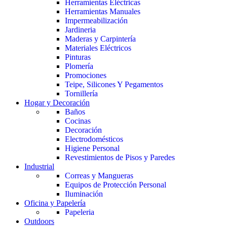
Herramientas Eléctricas
Herramientas Manuales
Impermeabilización
Jardineria
Maderas y Carpintería
Materiales Eléctricos
Pinturas
Plomería
Promociones
Teipe, Silicones Y Pegamentos
Tornillería
Hogar y Decoración
Baños
Cocinas
Decoración
Electrodomésticos
Higiene Personal
Revestimientos de Pisos y Paredes
Industrial
Correas y Mangueras
Equipos de Protección Personal
Iluminación
Oficina y Papelería
Papeleria
Outdoors