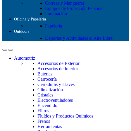
Correas y Mangueras
Equipos de Protección Personal
Iluminación
Oficina y Papelería
Papeleria
Outdoors
Deportes y Actividades al Aire Libre
Automotriz
Accesorios de Exterior
Accesorios de Interior
Baterías
Carrocería
Cerraduras y Llaves
Climatización
Cristales
Electroventiladores
Encendido
Filtros
Fluídos y Productos Químicos
Frenos
Herramientas