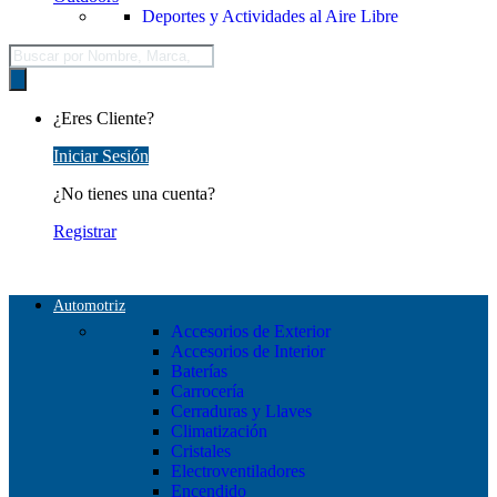
Deportes y Actividades al Aire Libre
Búsqueda
de
productos
¿Eres Cliente?
Iniciar Sesión
¿No tienes una cuenta?
Registrar
Automotriz
Accesorios de Exterior
Accesorios de Interior
Baterías
Carrocería
Cerraduras y Llaves
Climatización
Cristales
Electroventiladores
Encendido