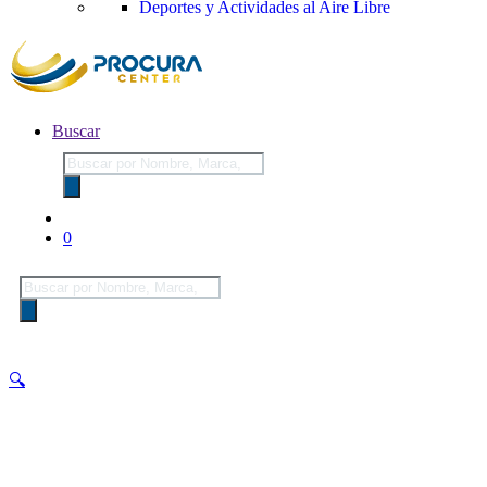
Deportes y Actividades al Aire Libre
Buscar
Búsqueda
de
productos
0
Búsqueda
de
productos
🔍