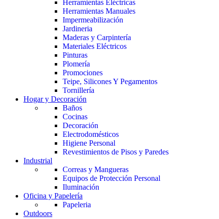
Herramientas Eléctricas
Herramientas Manuales
Impermeabilización
Jardineria
Maderas y Carpintería
Materiales Eléctricos
Pinturas
Plomería
Promociones
Teipe, Silicones Y Pegamentos
Tornillería
Hogar y Decoración
Baños
Cocinas
Decoración
Electrodomésticos
Higiene Personal
Revestimientos de Pisos y Paredes
Industrial
Correas y Mangueras
Equipos de Protección Personal
Iluminación
Oficina y Papelería
Papeleria
Outdoors