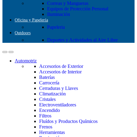
Correas y Mangueras
Equipos de Protección Personal
Iluminación
Oficina y Papelería
Papeleria
Outdoors
Deportes y Actividades al Aire Libre
Automotriz
Accesorios de Exterior
Accesorios de Interior
Baterías
Carrocería
Cerraduras y Llaves
Climatización
Cristales
Electroventiladores
Encendido
Filtros
Fluídos y Productos Químicos
Frenos
Herramientas