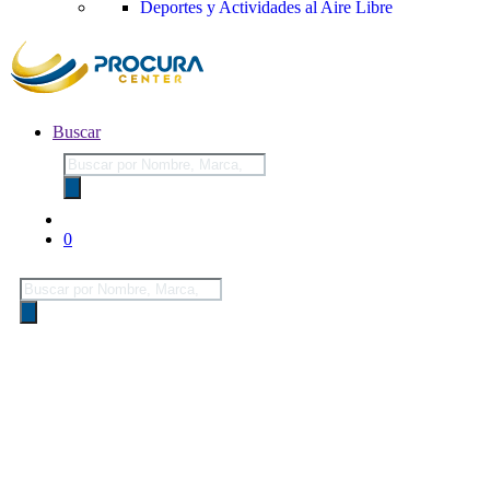
Deportes y Actividades al Aire Libre
Buscar
Búsqueda
de
productos
0
Búsqueda
de
productos