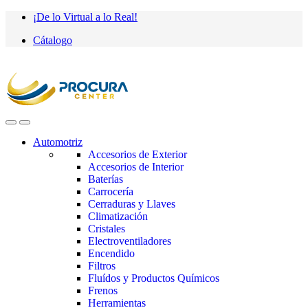
Saltar
saltar
¡De lo Virtual a lo Real!
a
al
Cátalogo
navegación
contenido
Automotriz
Accesorios de Exterior
Accesorios de Interior
Baterías
Carrocería
Cerraduras y Llaves
Climatización
Cristales
Electroventiladores
Encendido
Filtros
Fluídos y Productos Químicos
Frenos
Herramientas