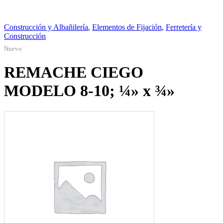
Construcción y Albañilería
,
Elementos de Fijación
,
Ferretería y
Construcción
Nuevo
REMACHE CIEGO
MODELO 8-10; ¼» x ¾»