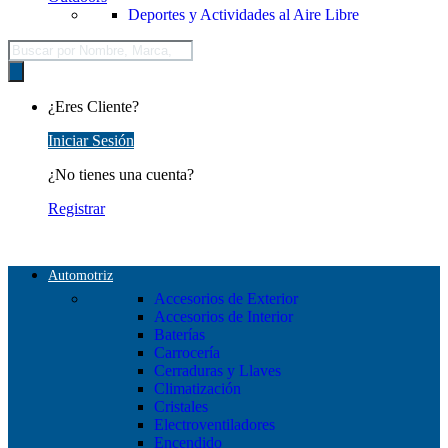
Deportes y Actividades al Aire Libre
Búsqueda
de
productos
¿Eres Cliente?
Iniciar Sesión
¿No tienes una cuenta?
Registrar
Automotriz
Accesorios de Exterior
Accesorios de Interior
Baterías
Carrocería
Cerraduras y Llaves
Climatización
Cristales
Electroventiladores
Encendido