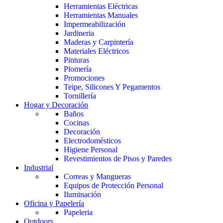
Herramientas Eléctricas
Herramientas Manuales
Impermeabilización
Jardineria
Maderas y Carpintería
Materiales Eléctricos
Pinturas
Plomería
Promociones
Teipe, Silicones Y Pegamentos
Tornillería
Hogar y Decoración
Baños
Cocinas
Decoración
Electrodomésticos
Higiene Personal
Revestimientos de Pisos y Paredes
Industrial
Correas y Mangueras
Equipos de Protección Personal
Iluminación
Oficina y Papelería
Papeleria
Outdoors