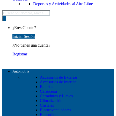
Deportes y Actividades al Aire Libre
Búsqueda
de
productos
¿Eres Cliente?
Iniciar Sesión
¿No tienes una cuenta?
Registrar
Automotriz
Accesorios de Exterior
Accesorios de Interior
Baterías
Carrocería
Cerraduras y Llaves
Climatización
Cristales
Electroventiladores
Encendido