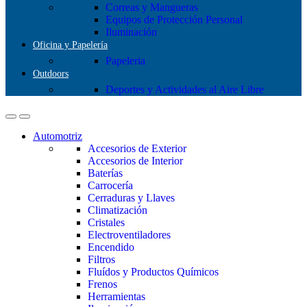
Correas y Mangueras
Equipos de Protección Personal
Iluminación
Oficina y Papelería
Papeleria
Outdoors
Deportes y Actividades al Aire Libre
Automotriz
Accesorios de Exterior
Accesorios de Interior
Baterías
Carrocería
Cerraduras y Llaves
Climatización
Cristales
Electroventiladores
Encendido
Filtros
Fluídos y Productos Químicos
Frenos
Herramientas