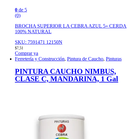
0
de 5
(0)
BROCHA SUPERIOR LA CEBRA AZUL 5» CERDA
100% NATURAL
SKU: 7591471 12150N
$
7,51
Comprar ya
Ferretería y Construcción
,
Pintura de Caucho
,
Pinturas
PINTURA CAUCHO NIMBUS,
CLASE C, MANDARINA, 1 Gal