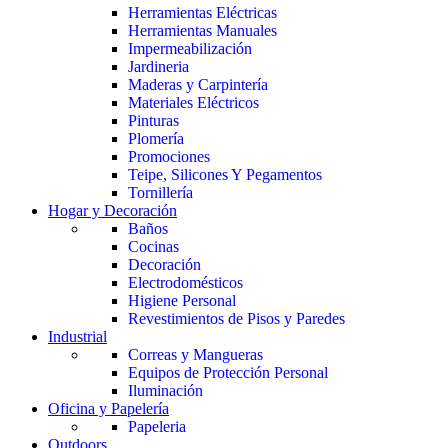
Herramientas Eléctricas
Herramientas Manuales
Impermeabilización
Jardineria
Maderas y Carpintería
Materiales Eléctricos
Pinturas
Plomería
Promociones
Teipe, Silicones Y Pegamentos
Tornillería
Hogar y Decoración
Baños
Cocinas
Decoración
Electrodomésticos
Higiene Personal
Revestimientos de Pisos y Paredes
Industrial
Correas y Mangueras
Equipos de Protección Personal
Iluminación
Oficina y Papelería
Papeleria
Outdoors