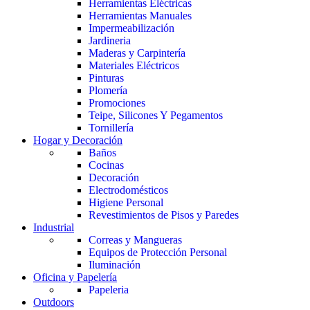
Herramientas Eléctricas
Herramientas Manuales
Impermeabilización
Jardineria
Maderas y Carpintería
Materiales Eléctricos
Pinturas
Plomería
Promociones
Teipe, Silicones Y Pegamentos
Tornillería
Hogar y Decoración
Baños
Cocinas
Decoración
Electrodomésticos
Higiene Personal
Revestimientos de Pisos y Paredes
Industrial
Correas y Mangueras
Equipos de Protección Personal
Iluminación
Oficina y Papelería
Papeleria
Outdoors