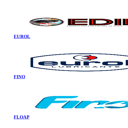
EUROL
FINO
FLOAP