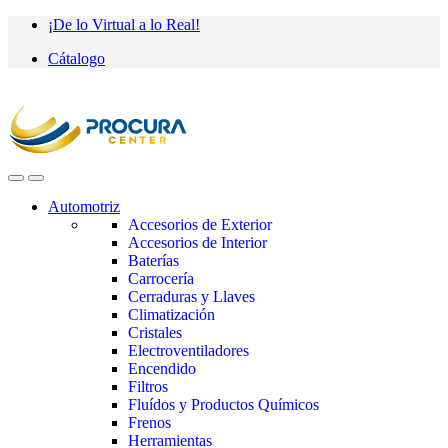
Saltar
saltar
¡De lo Virtual a lo Real!
a
al
Cátalogo
navegación
contenido
Automotriz
Accesorios de Exterior
Accesorios de Interior
Baterías
Carrocería
Cerraduras y Llaves
Climatización
Cristales
Electroventiladores
Encendido
Filtros
Fluídos y Productos Químicos
Frenos
Herramientas