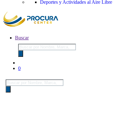
Deportes y Actividades al Aire Libre
Buscar
Búsqueda
de
productos
0
Búsqueda
de
productos