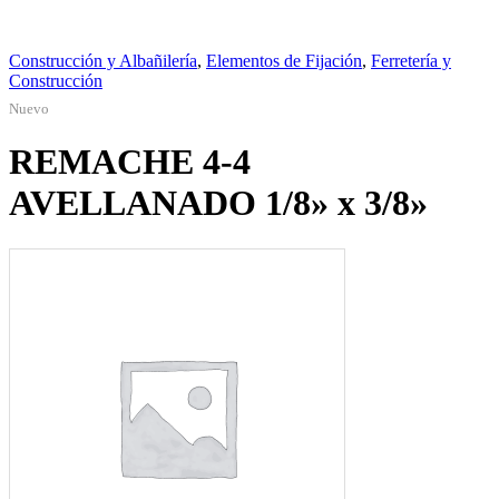
Construcción y Albañilería
,
Elementos de Fijación
,
Ferretería y
Construcción
Nuevo
REMACHE 4-4
AVELLANADO 1/8» x 3/8»