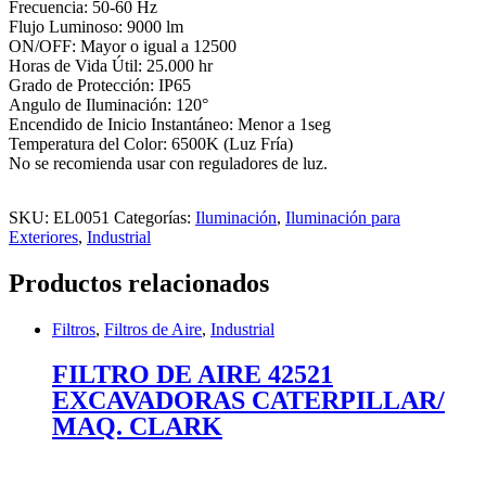
Frecuencia: 50-60 Hz
Flujo Luminoso: 9000 lm
ON/OFF: Mayor o igual a 12500
Horas de Vida Útil: 25.000 hr
Grado de Protección: IP65
Angulo de Iluminación: 120°
Encendido de Inicio Instantáneo: Menor a 1seg
Temperatura del Color: 6500K (Luz Fría)
No se recomienda usar con reguladores de luz.
SKU:
EL0051
Categorías:
Iluminación
,
Iluminación para
Exteriores
,
Industrial
Productos relacionados
Filtros
,
Filtros de Aire
,
Industrial
FILTRO DE AIRE 42521
EXCAVADORAS CATERPILLAR/
MAQ. CLARK