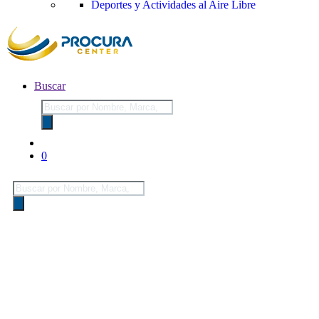
Deportes y Actividades al Aire Libre
Buscar
Búsqueda
de
productos
0
Búsqueda
de
productos