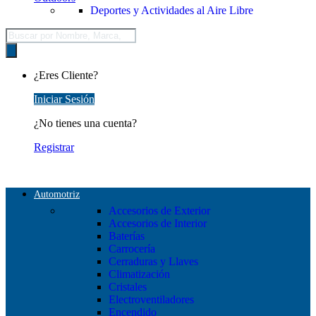
Deportes y Actividades al Aire Libre
Búsqueda
de
productos
¿Eres Cliente?
Iniciar Sesión
¿No tienes una cuenta?
Registrar
Automotriz
Accesorios de Exterior
Accesorios de Interior
Baterías
Carrocería
Cerraduras y Llaves
Climatización
Cristales
Electroventiladores
Encendido