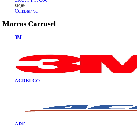
$
10,89
Comprar ya
Marcas Carrusel
3M
ACDELCO
ADF