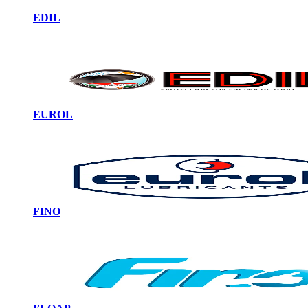
EDIL
EUROL
FINO