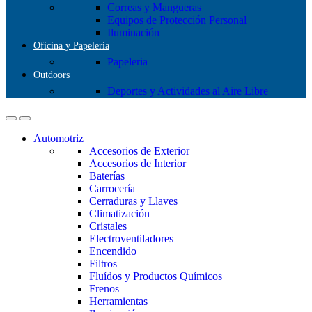
Correas y Mangueras
Equipos de Protección Personal
Iluminación
Oficina y Papelería
Papeleria
Outdoors
Deportes y Actividades al Aire Libre
Automotriz
Accesorios de Exterior
Accesorios de Interior
Baterías
Carrocería
Cerraduras y Llaves
Climatización
Cristales
Electroventiladores
Encendido
Filtros
Fluídos y Productos Químicos
Frenos
Herramientas