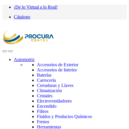
Saltar
saltar
¡De lo Virtual a lo Real!
a
al
Cátalogo
navegación
contenido
Automotriz
Accesorios de Exterior
Accesorios de Interior
Baterías
Carrocería
Cerraduras y Llaves
Climatización
Cristales
Electroventiladores
Encendido
Filtros
Fluídos y Productos Químicos
Frenos
Herramientas