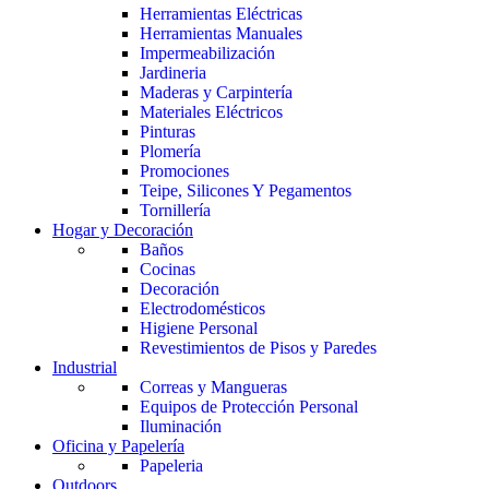
Herramientas Eléctricas
Herramientas Manuales
Impermeabilización
Jardineria
Maderas y Carpintería
Materiales Eléctricos
Pinturas
Plomería
Promociones
Teipe, Silicones Y Pegamentos
Tornillería
Hogar y Decoración
Baños
Cocinas
Decoración
Electrodomésticos
Higiene Personal
Revestimientos de Pisos y Paredes
Industrial
Correas y Mangueras
Equipos de Protección Personal
Iluminación
Oficina y Papelería
Papeleria
Outdoors