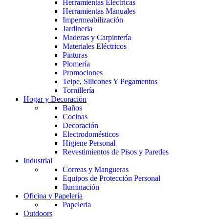
Herramientas Eléctricas
Herramientas Manuales
Impermeabilización
Jardineria
Maderas y Carpintería
Materiales Eléctricos
Pinturas
Plomería
Promociones
Teipe, Silicones Y Pegamentos
Tornillería
Hogar y Decoración
Baños
Cocinas
Decoración
Electrodomésticos
Higiene Personal
Revestimientos de Pisos y Paredes
Industrial
Correas y Mangueras
Equipos de Protección Personal
Iluminación
Oficina y Papelería
Papeleria
Outdoors