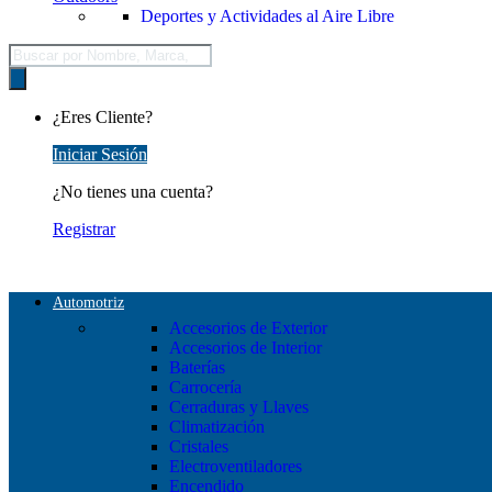
Deportes y Actividades al Aire Libre
Búsqueda
de
productos
¿Eres Cliente?
Iniciar Sesión
¿No tienes una cuenta?
Registrar
Automotriz
Accesorios de Exterior
Accesorios de Interior
Baterías
Carrocería
Cerraduras y Llaves
Climatización
Cristales
Electroventiladores
Encendido