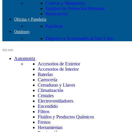
Correas y Mangueras
Equipos de Protección Personal
Iluminación
Oficina y Papelería
Papeleria
Outdoors
Deportes y Actividades al Aire Libre
Automotriz
Accesorios de Exterior
Accesorios de Interior
Baterías
Carrocería
Cerraduras y Llaves
Climatización
Cristales
Electroventiladores
Encendido
Filtros
Fluídos y Productos Químicos
Frenos
Herramientas