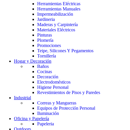
Herramientas Eléctricas
Herramientas Manuales
Impermeabilización
Jardineria
Maderas y Carpintería
Materiales Eléctricos
Pinturas
Plomería
Promociones
Teipe, Silicones Y Pegamentos
Tornillería
Hogar y Decoración
Baños
Cocinas
Decoración
Electrodomésticos
Higiene Personal
Revestimientos de Pisos y Paredes
Industrial
Correas y Mangueras
Equipos de Protección Personal
Iluminación
Oficina y Papelería
Papeleria
Outdoors