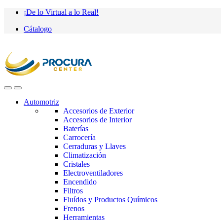
Saltar
saltar
¡De lo Virtual a lo Real!
a
al
Cátalogo
navegación
contenido
Automotriz
Accesorios de Exterior
Accesorios de Interior
Baterías
Carrocería
Cerraduras y Llaves
Climatización
Cristales
Electroventiladores
Encendido
Filtros
Fluídos y Productos Químicos
Frenos
Herramientas