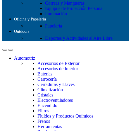
Correas y Mangueras
Equipos de Protección Personal
Iluminación
Oficina y Papelería
Papeleria
Outdoors
Deportes y Actividades al Aire Libre
Automotriz
Accesorios de Exterior
Accesorios de Interior
Baterías
Carrocería
Cerraduras y Llaves
Climatización
Cristales
Electroventiladores
Encendido
Filtros
Fluídos y Productos Químicos
Frenos
Herramientas