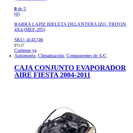
0
de 5
(0)
BARRA LAPIZ BIELETA DELANTERA IZQ. TRITON
4X4 (MEF-205)
SKU: 4141746
$
73,57
Comprar ya
Automotriz
,
Climatización
,
Componentes de A/C
CAJA CONJUNTO EVAPORADOR
AIRE FIESTA 2004-2011