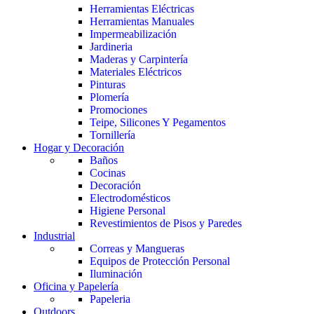
Herramientas Eléctricas
Herramientas Manuales
Impermeabilización
Jardineria
Maderas y Carpintería
Materiales Eléctricos
Pinturas
Plomería
Promociones
Teipe, Silicones Y Pegamentos
Tornillería
Hogar y Decoración
Baños
Cocinas
Decoración
Electrodomésticos
Higiene Personal
Revestimientos de Pisos y Paredes
Industrial
Correas y Mangueras
Equipos de Protección Personal
Iluminación
Oficina y Papelería
Papeleria
Outdoors