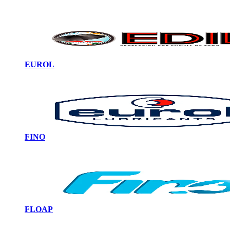
EUROL
FINO
FLOAP