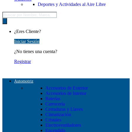
Deportes y Actividades al Aire Libre
Búsqueda
de
productos
¿Eres Cliente?
Iniciar Sesión
¿No tienes una cuenta?
Registrar
Automotriz
Accesorios de Exterior
Accesorios de Interior
Baterías
Carrocería
Cerraduras y Llaves
Climatización
Cristales
Electroventiladores
Encendido