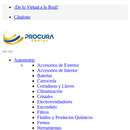
Saltar
saltar
¡De lo Virtual a lo Real!
a
al
Cátalogo
navegación
contenido
Automotriz
Accesorios de Exterior
Accesorios de Interior
Baterías
Carrocería
Cerraduras y Llaves
Climatización
Cristales
Electroventiladores
Encendido
Filtros
Fluídos y Productos Químicos
Frenos
Herramientas