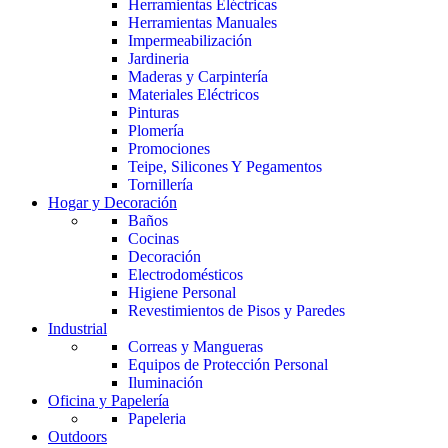
Herramientas Eléctricas
Herramientas Manuales
Impermeabilización
Jardineria
Maderas y Carpintería
Materiales Eléctricos
Pinturas
Plomería
Promociones
Teipe, Silicones Y Pegamentos
Tornillería
Hogar y Decoración
Baños
Cocinas
Decoración
Electrodomésticos
Higiene Personal
Revestimientos de Pisos y Paredes
Industrial
Correas y Mangueras
Equipos de Protección Personal
Iluminación
Oficina y Papelería
Papeleria
Outdoors