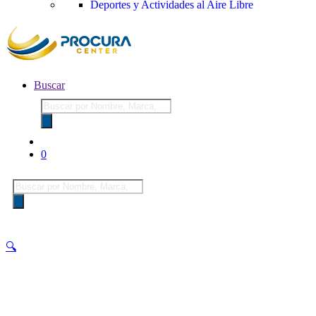
Deportes y Actividades al Aire Libre
Buscar
Búsqueda
de
productos
0
Búsqueda
de
productos
🔍