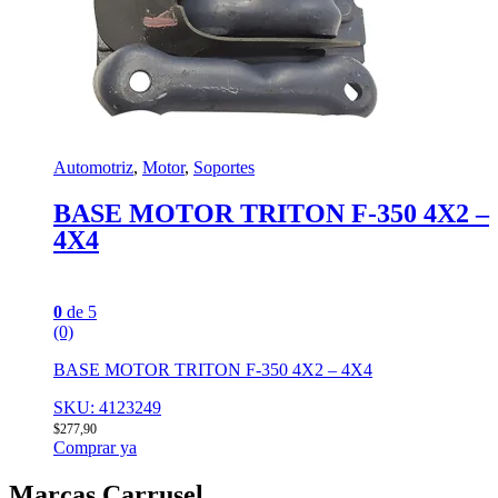
Automotriz
,
Motor
,
Soportes
BASE MOTOR TRITON F-350 4X2 –
4X4
0
de 5
(0)
BASE MOTOR TRITON F-350 4X2 – 4X4
SKU: 4123249
$
277,90
Comprar ya
Marcas Carrusel