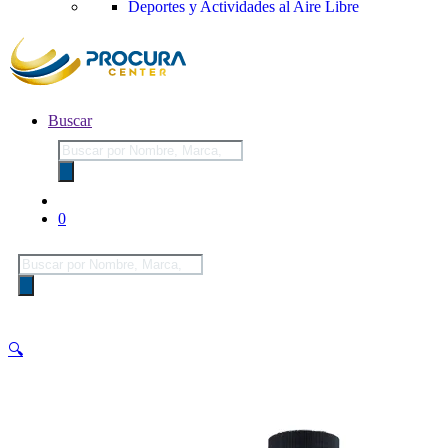
Deportes y Actividades al Aire Libre
Buscar
Búsqueda
de
productos
0
Búsqueda
de
productos
🔍