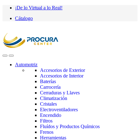
Saltar
saltar
¡De lo Virtual a lo Real!
a
al
Cátalogo
navegación
contenido
Automotriz
Accesorios de Exterior
Accesorios de Interior
Baterías
Carrocería
Cerraduras y Llaves
Climatización
Cristales
Electroventiladores
Encendido
Filtros
Fluídos y Productos Químicos
Frenos
Herramientas