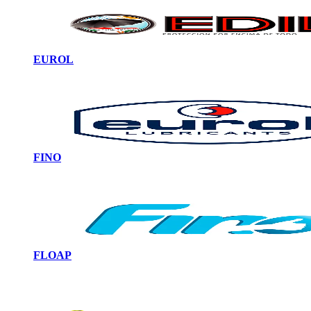
EUROL
FINO
FLOAP