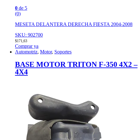
0
de 5
(0)
MESETA DELANTERA DERECHA FIESTA 2004-2008
SKU: 902700
$
171,63
Comprar ya
Automotriz
,
Motor
,
Soportes
BASE MOTOR TRITON F-350 4X2 –
4X4