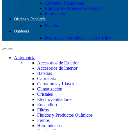
Correas y Mangueras
Equipos de Protección Personal
Iluminación
Oficina y Papelería
Papeleria
Outdoors
Deportes y Actividades al Aire Libre
Automotriz
Accesorios de Exterior
Accesorios de Interior
Baterías
Carrocería
Cerraduras y Llaves
Climatización
Cristales
Electroventiladores
Encendido
Filtros
Fluídos y Productos Químicos
Frenos
Herramientas