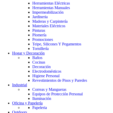
Herramientas Eléctricas
Herramientas Manuales
Impermeabilización
Jardineria
Maderas y Carpintería
Materiales Eléctricos
Pinturas
Plomería
Promociones
Teipe, Silicones Y Pegamentos
Tornillería
Hogar y Decoración
Baños
Cocinas
Decoración
Electrodomésticos
Higiene Personal
Revestimientos de Pisos y Paredes
Industrial
Correas y Mangueras
Equipos de Protección Personal
Iluminación
Oficina y Papelería
Papeleria
Outdoors