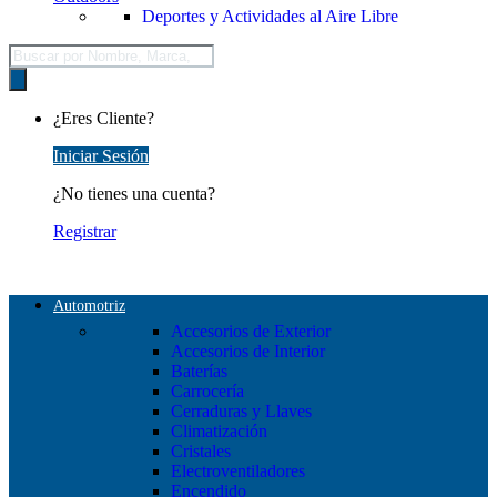
Deportes y Actividades al Aire Libre
Búsqueda
de
productos
¿Eres Cliente?
Iniciar Sesión
¿No tienes una cuenta?
Registrar
Automotriz
Accesorios de Exterior
Accesorios de Interior
Baterías
Carrocería
Cerraduras y Llaves
Climatización
Cristales
Electroventiladores
Encendido