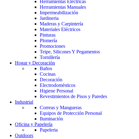
Herramientas Eléctricas
Herramientas Manuales
Impermeabilización
Jardineria
Maderas y Carpintería
Materiales Eléctricos
Pinturas
Plomería
Promociones
Teipe, Silicones Y Pegamentos
Tornillería
Hogar y Decoración
Baños
Cocinas
Decoración
Electrodomésticos
Higiene Personal
Revestimientos de Pisos y Paredes
Industrial
Correas y Mangueras
Equipos de Protección Personal
Iluminación
Oficina y Papelería
Papeleria
Outdoors