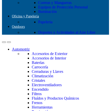
Correas y Mangueras
Equipos de Protección Personal
Iluminación
Oficina y Papelería
Papeleria
Outdoors
Deportes y Actividades al Aire Libre
Automotriz
Accesorios de Exterior
Accesorios de Interior
Baterías
Carrocería
Cerraduras y Llaves
Climatización
Cristales
Electroventiladores
Encendido
Filtros
Fluídos y Productos Químicos
Frenos
Herramientas