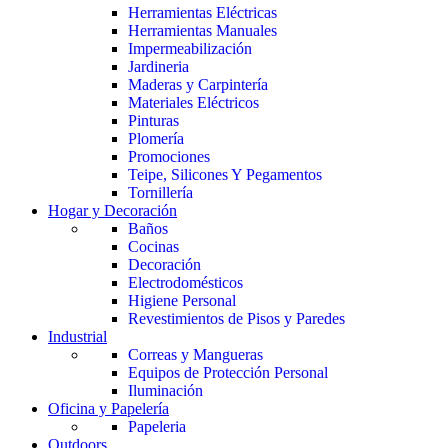
Herramientas Eléctricas
Herramientas Manuales
Impermeabilización
Jardineria
Maderas y Carpintería
Materiales Eléctricos
Pinturas
Plomería
Promociones
Teipe, Silicones Y Pegamentos
Tornillería
Hogar y Decoración
Baños
Cocinas
Decoración
Electrodomésticos
Higiene Personal
Revestimientos de Pisos y Paredes
Industrial
Correas y Mangueras
Equipos de Protección Personal
Iluminación
Oficina y Papelería
Papeleria
Outdoors