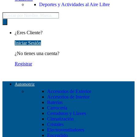
Deportes y Actividades al Aire Libre
Búsqueda
de
productos
¿Eres Cliente?
Iniciar Sesión
¿No tienes una cuenta?
Registrar
Automotriz
Accesorios de Exterior
Accesorios de Interior
Baterías
Carrocería
Cerraduras y Llaves
Climatización
Cristales
Electroventiladores
Encendido