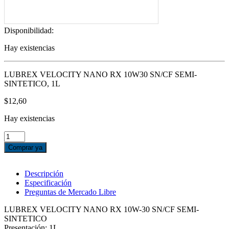
Disponibilidad:
Hay existencias
LUBREX VELOCITY NANO RX 10W30 SN/CF SEMI-
SINTETICO, 1L
$
12,60
Hay existencias
LUBREX
VELOCITY
Comprar ya
NANO
RX
10W30
Descripción
SN/CF
Especificación
SEMI-
Preguntas de Mercado Libre
SINTETICO,
1L
LUBREX VELOCITY NANO RX 10W-30 SN/CF SEMI-
cantidad
SINTETICO
Presentación: 1L