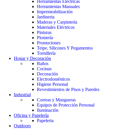
Herramientas Eléctricas
Herramientas Manuales
Impermeabilización
Jardineria
Maderas y Carpintería
Materiales Eléctricos
Pinturas
Plomería
Promociones
Teipe, Silicones Y Pegamentos
Tornillería
Hogar y Decoración
Baños
Cocinas
Decoración
Electrodomésticos
Higiene Personal
Revestimientos de Pisos y Paredes
Industrial
Correas y Mangueras
Equipos de Protección Personal
Iluminación
Oficina y Papelería
Papeleria
Outdoors