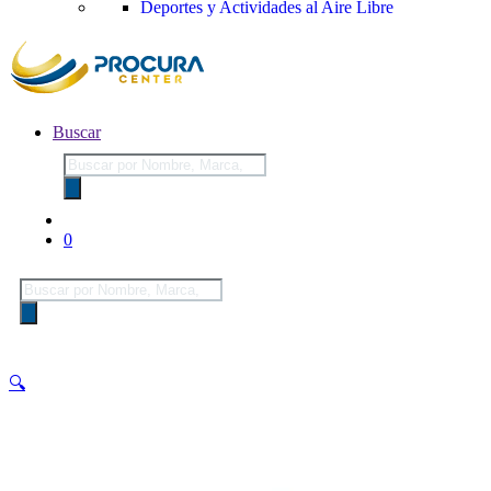
Deportes y Actividades al Aire Libre
Buscar
Búsqueda
de
productos
0
Búsqueda
de
productos
🔍