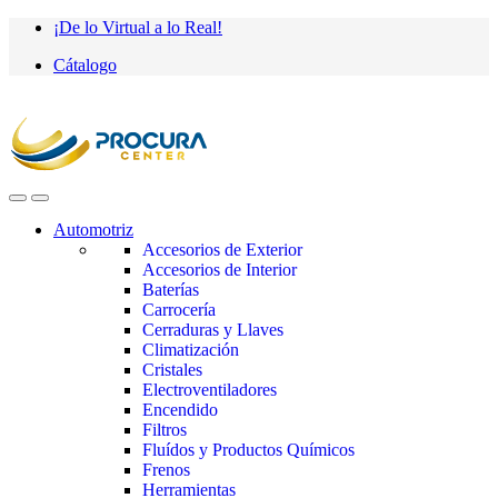
Saltar
saltar
¡De lo Virtual a lo Real!
a
al
Cátalogo
navegación
contenido
Automotriz
Accesorios de Exterior
Accesorios de Interior
Baterías
Carrocería
Cerraduras y Llaves
Climatización
Cristales
Electroventiladores
Encendido
Filtros
Fluídos y Productos Químicos
Frenos
Herramientas