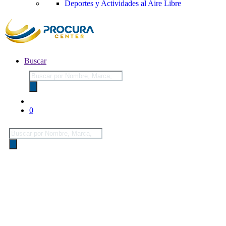
Deportes y Actividades al Aire Libre
Buscar
Búsqueda
de
productos
0
Búsqueda
de
productos