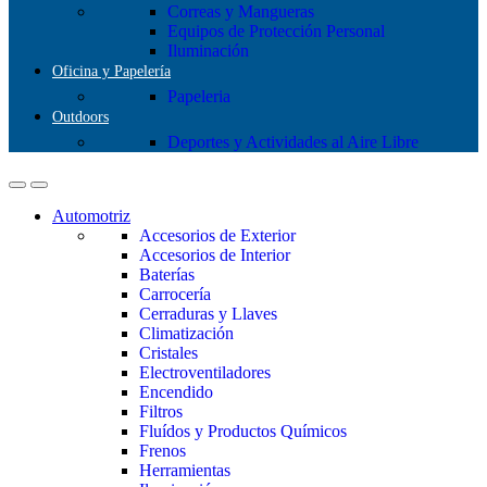
Correas y Mangueras
Equipos de Protección Personal
Iluminación
Oficina y Papelería
Papeleria
Outdoors
Deportes y Actividades al Aire Libre
Automotriz
Accesorios de Exterior
Accesorios de Interior
Baterías
Carrocería
Cerraduras y Llaves
Climatización
Cristales
Electroventiladores
Encendido
Filtros
Fluídos y Productos Químicos
Frenos
Herramientas