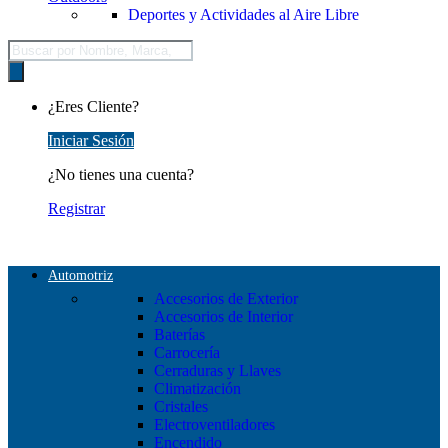
Deportes y Actividades al Aire Libre
Búsqueda
de
productos
¿Eres Cliente?
Iniciar Sesión
¿No tienes una cuenta?
Registrar
Automotriz
Accesorios de Exterior
Accesorios de Interior
Baterías
Carrocería
Cerraduras y Llaves
Climatización
Cristales
Electroventiladores
Encendido