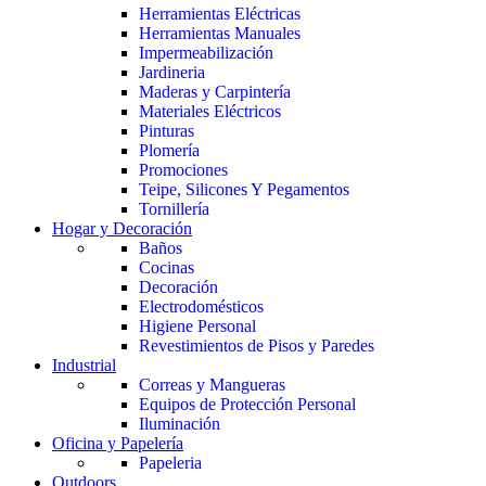
Herramientas Eléctricas
Herramientas Manuales
Impermeabilización
Jardineria
Maderas y Carpintería
Materiales Eléctricos
Pinturas
Plomería
Promociones
Teipe, Silicones Y Pegamentos
Tornillería
Hogar y Decoración
Baños
Cocinas
Decoración
Electrodomésticos
Higiene Personal
Revestimientos de Pisos y Paredes
Industrial
Correas y Mangueras
Equipos de Protección Personal
Iluminación
Oficina y Papelería
Papeleria
Outdoors