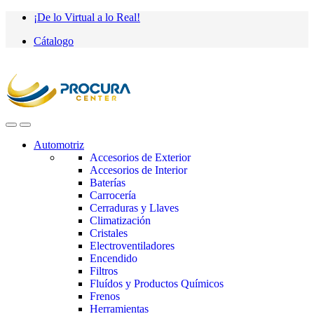
Saltar
saltar
¡De lo Virtual a lo Real!
a
al
Cátalogo
navegación
contenido
Automotriz
Accesorios de Exterior
Accesorios de Interior
Baterías
Carrocería
Cerraduras y Llaves
Climatización
Cristales
Electroventiladores
Encendido
Filtros
Fluídos y Productos Químicos
Frenos
Herramientas