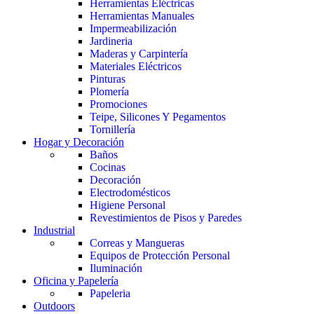
Herramientas Eléctricas
Herramientas Manuales
Impermeabilización
Jardineria
Maderas y Carpintería
Materiales Eléctricos
Pinturas
Plomería
Promociones
Teipe, Silicones Y Pegamentos
Tornillería
Hogar y Decoración
Baños
Cocinas
Decoración
Electrodomésticos
Higiene Personal
Revestimientos de Pisos y Paredes
Industrial
Correas y Mangueras
Equipos de Protección Personal
Iluminación
Oficina y Papelería
Papeleria
Outdoors