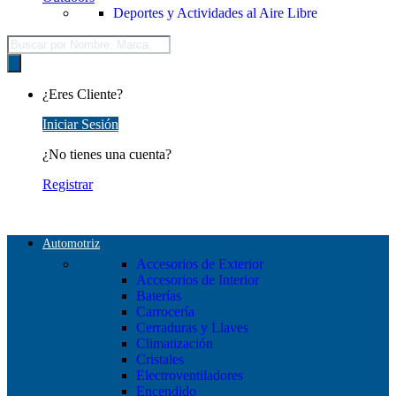
Deportes y Actividades al Aire Libre
Búsqueda
de
productos
¿Eres Cliente?
Iniciar Sesión
¿No tienes una cuenta?
Registrar
Automotriz
Accesorios de Exterior
Accesorios de Interior
Baterías
Carrocería
Cerraduras y Llaves
Climatización
Cristales
Electroventiladores
Encendido