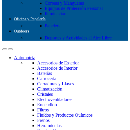
Correas y Mangueras
Equipos de Protección Personal
Iluminación
Oficina y Papelería
Papeleria
Outdoors
Deportes y Actividades al Aire Libre
Automotriz
Accesorios de Exterior
Accesorios de Interior
Baterías
Carrocería
Cerraduras y Llaves
Climatización
Cristales
Electroventiladores
Encendido
Filtros
Fluídos y Productos Químicos
Frenos
Herramientas