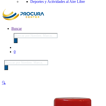
Deportes y Actividades al Aire Libre
Buscar
Búsqueda
de
productos
0
Búsqueda
de
productos
🔍