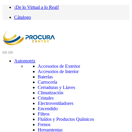
Saltar
saltar
¡De lo Virtual a lo Real!
a
al
Cátalogo
navegación
contenido
Automotriz
Accesorios de Exterior
Accesorios de Interior
Baterías
Carrocería
Cerraduras y Llaves
Climatización
Cristales
Electroventiladores
Encendido
Filtros
Fluídos y Productos Químicos
Frenos
Herramientas