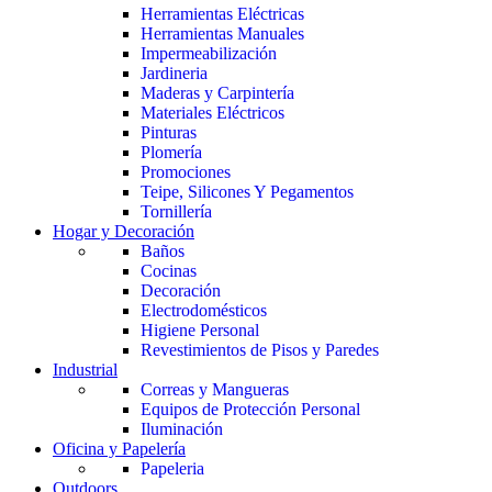
Herramientas Eléctricas
Herramientas Manuales
Impermeabilización
Jardineria
Maderas y Carpintería
Materiales Eléctricos
Pinturas
Plomería
Promociones
Teipe, Silicones Y Pegamentos
Tornillería
Hogar y Decoración
Baños
Cocinas
Decoración
Electrodomésticos
Higiene Personal
Revestimientos de Pisos y Paredes
Industrial
Correas y Mangueras
Equipos de Protección Personal
Iluminación
Oficina y Papelería
Papeleria
Outdoors