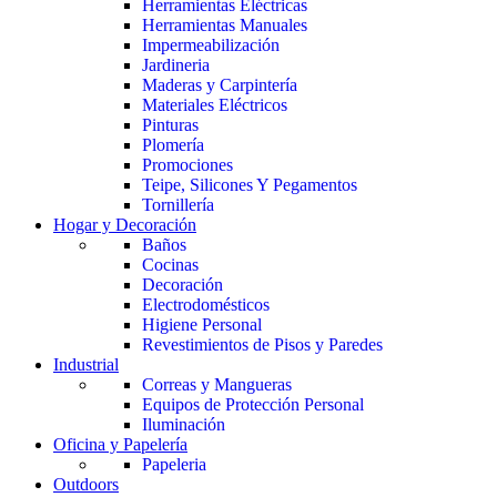
Herramientas Eléctricas
Herramientas Manuales
Impermeabilización
Jardineria
Maderas y Carpintería
Materiales Eléctricos
Pinturas
Plomería
Promociones
Teipe, Silicones Y Pegamentos
Tornillería
Hogar y Decoración
Baños
Cocinas
Decoración
Electrodomésticos
Higiene Personal
Revestimientos de Pisos y Paredes
Industrial
Correas y Mangueras
Equipos de Protección Personal
Iluminación
Oficina y Papelería
Papeleria
Outdoors