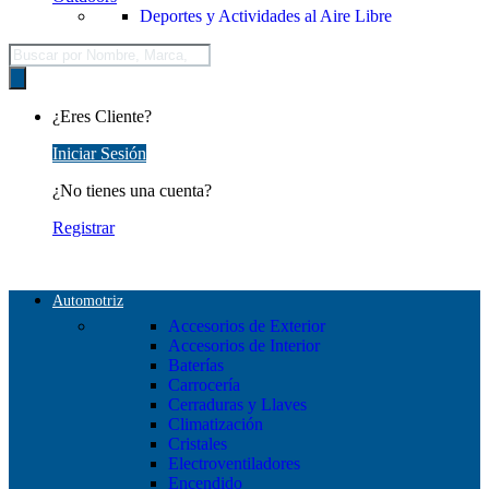
Deportes y Actividades al Aire Libre
Búsqueda
de
productos
¿Eres Cliente?
Iniciar Sesión
¿No tienes una cuenta?
Registrar
Automotriz
Accesorios de Exterior
Accesorios de Interior
Baterías
Carrocería
Cerraduras y Llaves
Climatización
Cristales
Electroventiladores
Encendido