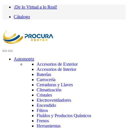
Saltar
saltar
¡De lo Virtual a lo Real!
a
al
Cátalogo
navegación
contenido
Automotriz
Accesorios de Exterior
Accesorios de Interior
Baterías
Carrocería
Cerraduras y Llaves
Climatización
Cristales
Electroventiladores
Encendido
Filtros
Fluídos y Productos Químicos
Frenos
Herramientas