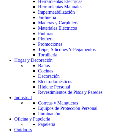
Herramientas Eléctricas
Herramientas Manuales
Impermeabilización
Jardineria
Maderas y Carpintería
Materiales Eléctricos
Pinturas
Plomería
Promociones
Teipe, Silicones Y Pegamentos
Tornillería
Hogar y Decoración
Baños
Cocinas
Decoración
Electrodomésticos
Higiene Personal
Revestimientos de Pisos y Paredes
Industrial
Correas y Mangueras
Equipos de Protección Personal
Iluminación
Oficina y Papelería
Papeleria
Outdoors