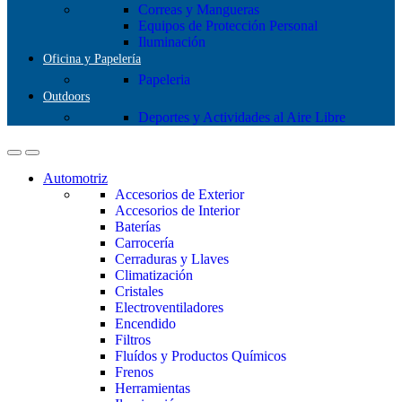
Correas y Mangueras
Equipos de Protección Personal
Iluminación
Oficina y Papelería
Papeleria
Outdoors
Deportes y Actividades al Aire Libre
Automotriz
Accesorios de Exterior
Accesorios de Interior
Baterías
Carrocería
Cerraduras y Llaves
Climatización
Cristales
Electroventiladores
Encendido
Filtros
Fluídos y Productos Químicos
Frenos
Herramientas