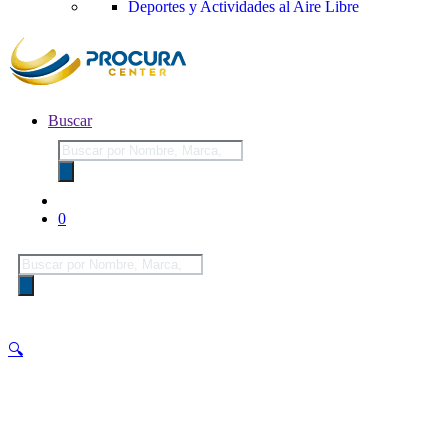
Deportes y Actividades al Aire Libre
Buscar
Búsqueda
de
productos
0
Búsqueda
de
productos
🔍