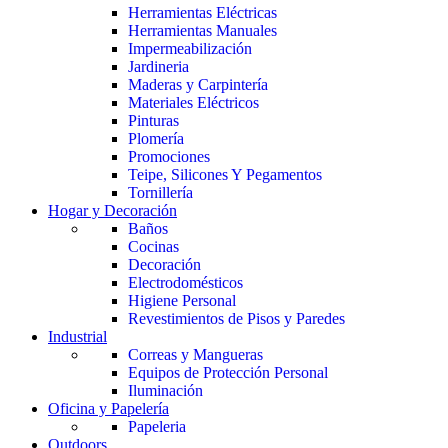
Herramientas Eléctricas
Herramientas Manuales
Impermeabilización
Jardineria
Maderas y Carpintería
Materiales Eléctricos
Pinturas
Plomería
Promociones
Teipe, Silicones Y Pegamentos
Tornillería
Hogar y Decoración
Baños
Cocinas
Decoración
Electrodomésticos
Higiene Personal
Revestimientos de Pisos y Paredes
Industrial
Correas y Mangueras
Equipos de Protección Personal
Iluminación
Oficina y Papelería
Papeleria
Outdoors