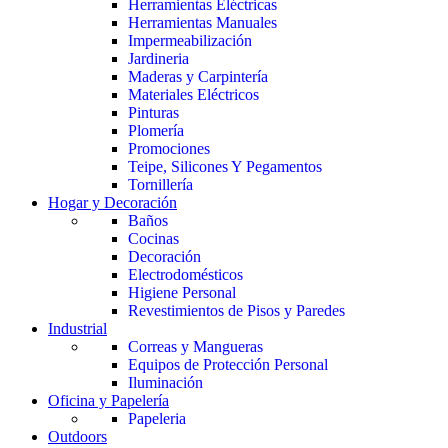
Herramientas Eléctricas
Herramientas Manuales
Impermeabilización
Jardineria
Maderas y Carpintería
Materiales Eléctricos
Pinturas
Plomería
Promociones
Teipe, Silicones Y Pegamentos
Tornillería
Hogar y Decoración
Baños
Cocinas
Decoración
Electrodomésticos
Higiene Personal
Revestimientos de Pisos y Paredes
Industrial
Correas y Mangueras
Equipos de Protección Personal
Iluminación
Oficina y Papelería
Papeleria
Outdoors