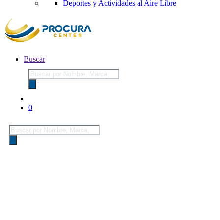
Deportes y Actividades al Aire Libre
Buscar
Búsqueda
de
productos
0
Búsqueda
de
productos