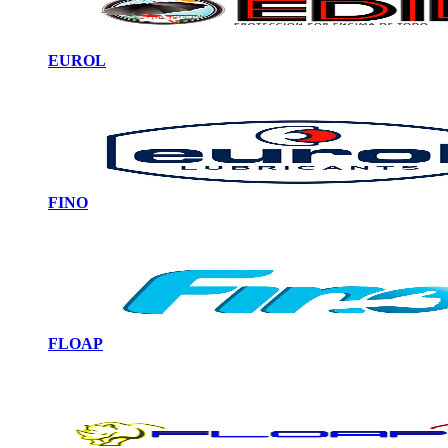
EUROL
FINO
FLOAP