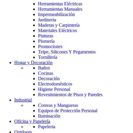
Herramientas Eléctricas
Herramientas Manuales
Impermeabilización
Jardineria
Maderas y Carpintería
Materiales Eléctricos
Pinturas
Plomería
Promociones
Teipe, Silicones Y Pegamentos
Tornillería
Hogar y Decoración
Baños
Cocinas
Decoración
Electrodomésticos
Higiene Personal
Revestimientos de Pisos y Paredes
Industrial
Correas y Mangueras
Equipos de Protección Personal
Iluminación
Oficina y Papelería
Papeleria
Outdoors