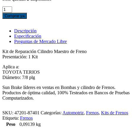
KIT
REPARACIÓN
Comprar ya
CILINDRO
MAESTRO
DE
Descripción
FRENO
Especificación
TERIOS
Preguntas de Mercado Libre
cantidad
Kit de Reparación Cilindro Maestro de Freno
Presentación: 1 Kit
Aplica a:
TOYOTA TERIOS
Diámetro: 7/8 plg
Sun Brake líderes en ventas en Bombas y cilindro de Frenos.
Productos de óptima calidad, 100% Testeados en Bancos de Pruebas
Computarizados.
SKU:
47201-87401
Categorías:
Automotriz
,
Frenos
,
Kits de Frenos
Etiqueta:
Frenos
Peso
0,09139 kg