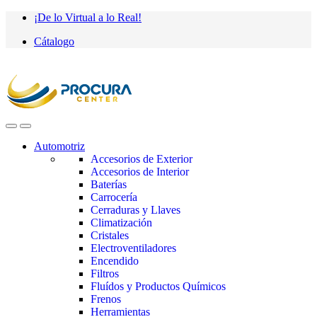
Saltar
saltar
¡De lo Virtual a lo Real!
a
al
Cátalogo
navegación
contenido
Automotriz
Accesorios de Exterior
Accesorios de Interior
Baterías
Carrocería
Cerraduras y Llaves
Climatización
Cristales
Electroventiladores
Encendido
Filtros
Fluídos y Productos Químicos
Frenos
Herramientas