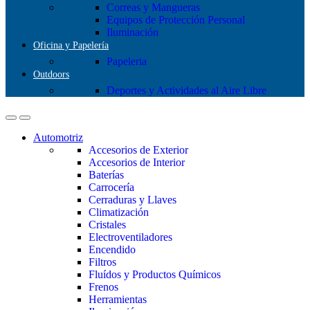
Correas y Mangueras
Equipos de Protección Personal
Iluminación
Oficina y Papelería
Papeleria
Outdoors
Deportes y Actividades al Aire Libre
Automotriz
Accesorios de Exterior
Accesorios de Interior
Baterías
Carrocería
Cerraduras y Llaves
Climatización
Cristales
Electroventiladores
Encendido
Filtros
Fluídos y Productos Químicos
Frenos
Herramientas