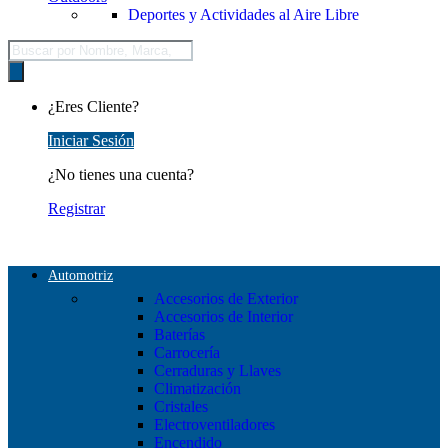
Deportes y Actividades al Aire Libre
Búsqueda
de
productos
¿Eres Cliente?
Iniciar Sesión
¿No tienes una cuenta?
Registrar
Automotriz
Accesorios de Exterior
Accesorios de Interior
Baterías
Carrocería
Cerraduras y Llaves
Climatización
Cristales
Electroventiladores
Encendido