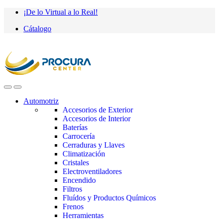
Saltar
saltar
¡De lo Virtual a lo Real!
a
al
Cátalogo
navegación
contenido
Automotriz
Accesorios de Exterior
Accesorios de Interior
Baterías
Carrocería
Cerraduras y Llaves
Climatización
Cristales
Electroventiladores
Encendido
Filtros
Fluídos y Productos Químicos
Frenos
Herramientas