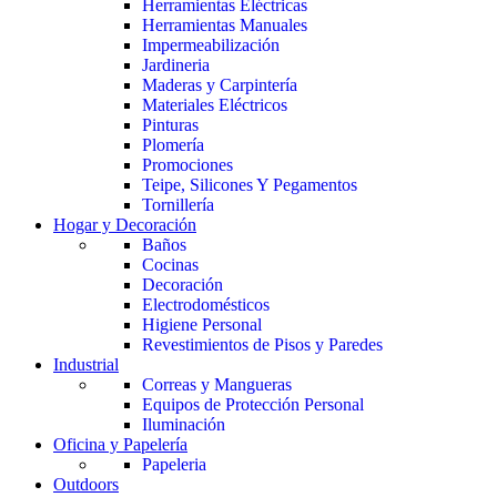
Herramientas Eléctricas
Herramientas Manuales
Impermeabilización
Jardineria
Maderas y Carpintería
Materiales Eléctricos
Pinturas
Plomería
Promociones
Teipe, Silicones Y Pegamentos
Tornillería
Hogar y Decoración
Baños
Cocinas
Decoración
Electrodomésticos
Higiene Personal
Revestimientos de Pisos y Paredes
Industrial
Correas y Mangueras
Equipos de Protección Personal
Iluminación
Oficina y Papelería
Papeleria
Outdoors