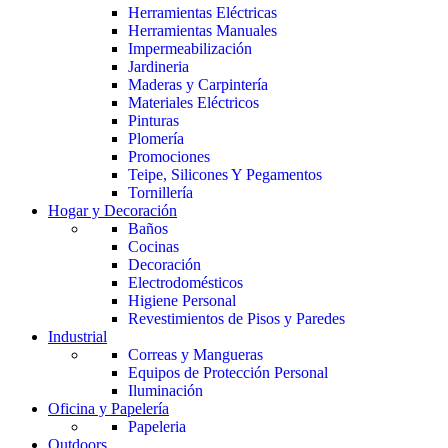
Herramientas Eléctricas
Herramientas Manuales
Impermeabilización
Jardineria
Maderas y Carpintería
Materiales Eléctricos
Pinturas
Plomería
Promociones
Teipe, Silicones Y Pegamentos
Tornillería
Hogar y Decoración
Baños
Cocinas
Decoración
Electrodomésticos
Higiene Personal
Revestimientos de Pisos y Paredes
Industrial
Correas y Mangueras
Equipos de Protección Personal
Iluminación
Oficina y Papelería
Papeleria
Outdoors