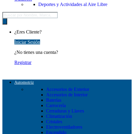
Deportes y Actividades al Aire Libre
Búsqueda
de
productos
¿Eres Cliente?
Iniciar Sesión
¿No tienes una cuenta?
Registrar
Automotriz
Accesorios de Exterior
Accesorios de Interior
Baterías
Carrocería
Cerraduras y Llaves
Climatización
Cristales
Electroventiladores
Encendido