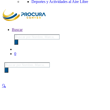
Deportes y Actividades al Aire Libre
Buscar
Búsqueda
de
productos
0
Búsqueda
de
productos
🔍