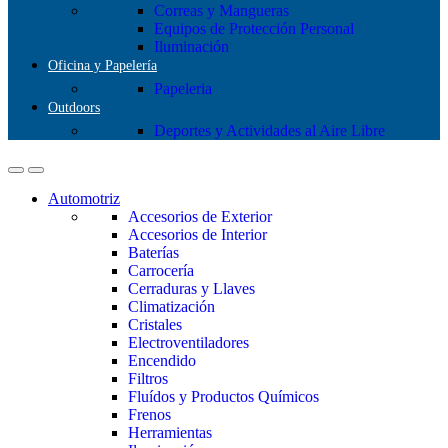
Correas y Mangueras
Equipos de Protección Personal
Iluminación
Oficina y Papelería
Papeleria
Outdoors
Deportes y Actividades al Aire Libre
Automotriz
Accesorios de Exterior
Accesorios de Interior
Baterías
Carrocería
Cerraduras y Llaves
Climatización
Cristales
Electroventiladores
Encendido
Filtros
Fluídos y Productos Químicos
Frenos
Herramientas