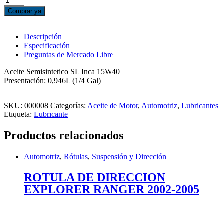
INCA
Comprar ya
SEMISINTETICO
SL
15W40;
Descripción
0,946
Especificación
L
Preguntas de Mercado Libre
cantidad
Aceite Semisintetico SL Inca 15W40
Presentación: 0,946L (1/4 Gal)
SKU:
000008
Categorías:
Aceite de Motor
,
Automotriz
,
Lubricantes
Etiqueta:
Lubricante
Productos relacionados
Automotriz
,
Rótulas
,
Suspensión y Dirección
ROTULA DE DIRECCION
EXPLORER RANGER 2002-2005