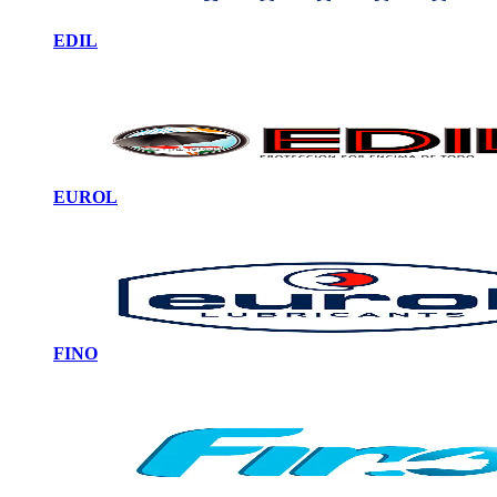
EDIL
EUROL
FINO