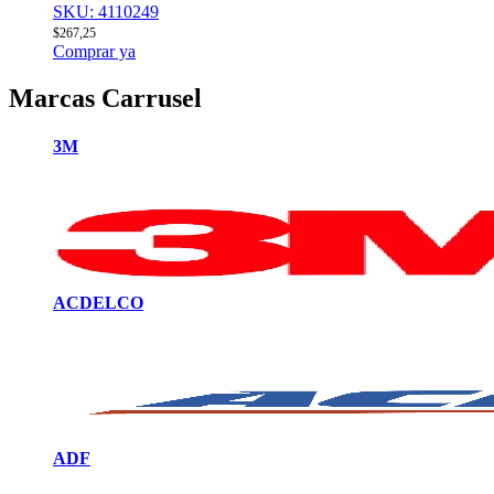
SKU: 4110249
$
267,25
Comprar ya
Marcas Carrusel
3M
ACDELCO
ADF