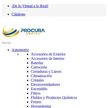
Saltar
saltar
¡De lo Virtual a lo Real!
a
al
Cátalogo
navegación
contenido
Automotriz
Accesorios de Exterior
Accesorios de Interior
Baterías
Carrocería
Cerraduras y Llaves
Climatización
Cristales
Electroventiladores
Encendido
Filtros
Fluídos y Productos Químicos
Frenos
Herramientas