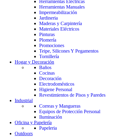
Herramientas Eléctricas
Herramientas Manuales
Impermeabilización
Jardineria
Maderas y Carpintería
Materiales Eléctricos
Pinturas
Plomería
Promociones
Teipe, Silicones Y Pegamentos
Tornillería
Hogar y Decoración
Baños
Cocinas
Decoración
Electrodomésticos
Higiene Personal
Revestimientos de Pisos y Paredes
Industrial
Correas y Mangueras
Equipos de Protección Personal
Iluminación
Oficina y Papelería
Papeleria
Outdoors