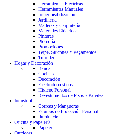
Herramientas Eléctricas
Herramientas Manuales
Impermeabilización
Jardineria
Maderas y Carpintería
Materiales Eléctricos
Pinturas
Plomería
Promociones
Teipe, Silicones Y Pegamentos
Tornillería
Hogar y Decoración
Baños
Cocinas
Decoración
Electrodomésticos
Higiene Personal
Revestimientos de Pisos y Paredes
Industrial
Correas y Mangueras
Equipos de Protección Personal
Iluminación
Oficina y Papelería
Papeleria
Outdoors