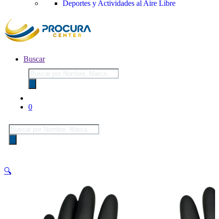
Deportes y Actividades al Aire Libre
Buscar
Búsqueda
de
productos
0
Búsqueda
de
productos
🔍