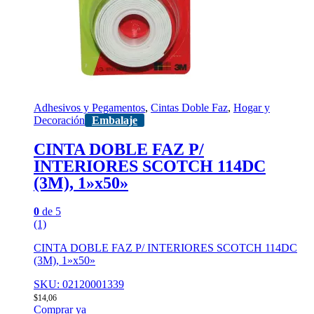
Adhesivos y Pegamentos
,
Cintas Doble Faz
,
Hogar y
Decoración
Embalaje
CINTA DOBLE FAZ P/
INTERIORES SCOTCH 114DC
(3M), 1»x50»
0
de 5
(1)
CINTA DOBLE FAZ P/ INTERIORES SCOTCH 114DC
(3M), 1»x50»
SKU: 02120001339
$
14,06
Comprar ya