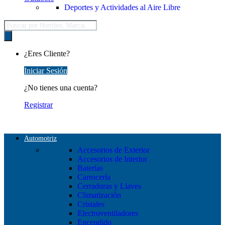
Deportes y Actividades al Aire Libre
Búsqueda
de
productos
¿Eres Cliente?
Iniciar Sesión
¿No tienes una cuenta?
Registrar
Automotriz
Accesorios de Exterior
Accesorios de Interior
Baterías
Carrocería
Cerraduras y Llaves
Climatización
Cristales
Electroventiladores
Encendido