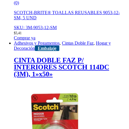
(0)
SCOTCH-BRITE® TOALLAS REUSABLES 9053-12-
SM, 5 UND
SKU: 3M-9053-12-SM
$
5,41
Comprar ya
Adhesivos y Pegamentos
,
Cintas Doble Faz
,
Hogar y
Decoración
Embalaje
CINTA DOBLE FAZ P/
INTERIORES SCOTCH 114DC
(3M), 1»x50»