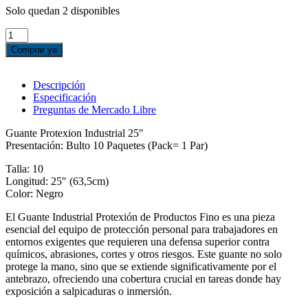
Solo quedan 2 disponibles
GUANTE
PROTEXION
Comprar ya
INDUSTRIAL
25"
(TALLA
Descripción
10),
Especificación
PAR
Preguntas de Mercado Libre
cantidad
Guante Protexion Industrial 25″
Presentación: Bulto 10 Paquetes (Pack= 1 Par)
Talla: 10
Longitud: 25″ (63,5cm)
Color: Negro
El Guante Industrial Protexión de Productos Fino es una pieza
esencial del equipo de protección personal para trabajadores en
entornos exigentes que requieren una defensa superior contra
químicos, abrasiones, cortes y otros riesgos. Este guante no solo
protege la mano, sino que se extiende significativamente por el
antebrazo, ofreciendo una cobertura crucial en tareas donde hay
exposición a salpicaduras o inmersión.