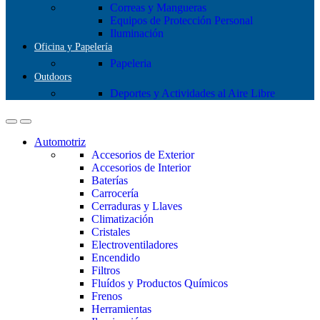
Correas y Mangueras
Equipos de Protección Personal
Iluminación
Oficina y Papelería
Papeleria
Outdoors
Deportes y Actividades al Aire Libre
Automotriz
Accesorios de Exterior
Accesorios de Interior
Baterías
Carrocería
Cerraduras y Llaves
Climatización
Cristales
Electroventiladores
Encendido
Filtros
Fluídos y Productos Químicos
Frenos
Herramientas