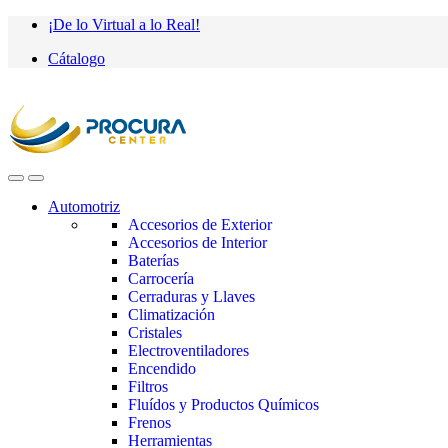
Saltar
saltar
¡De lo Virtual a lo Real!
a
al
Cátalogo
navegación
contenido
Automotriz
Accesorios de Exterior
Accesorios de Interior
Baterías
Carrocería
Cerraduras y Llaves
Climatización
Cristales
Electroventiladores
Encendido
Filtros
Fluídos y Productos Químicos
Frenos
Herramientas