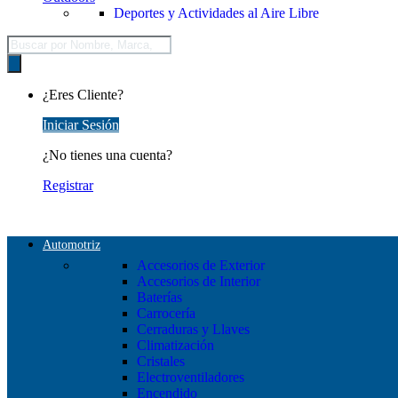
Deportes y Actividades al Aire Libre
Búsqueda
de
productos
¿Eres Cliente?
Iniciar Sesión
¿No tienes una cuenta?
Registrar
Automotriz
Accesorios de Exterior
Accesorios de Interior
Baterías
Carrocería
Cerraduras y Llaves
Climatización
Cristales
Electroventiladores
Encendido