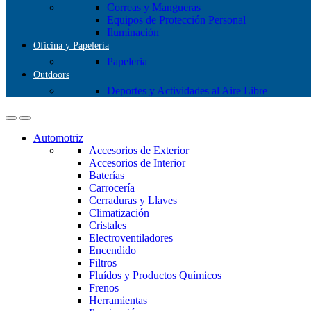
Correas y Mangueras
Equipos de Protección Personal
Iluminación
Oficina y Papelería
Papeleria
Outdoors
Deportes y Actividades al Aire Libre
Automotriz
Accesorios de Exterior
Accesorios de Interior
Baterías
Carrocería
Cerraduras y Llaves
Climatización
Cristales
Electroventiladores
Encendido
Filtros
Fluídos y Productos Químicos
Frenos
Herramientas