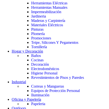
Herramientas Eléctricas
Herramientas Manuales
Impermeabilización
Jardineria
Maderas y Carpintería
Materiales Eléctricos
Pinturas
Plomería
Promociones
Teipe, Silicones Y Pegamentos
Tornillería
Hogar y Decoración
Baños
Cocinas
Decoración
Electrodomésticos
Higiene Personal
Revestimientos de Pisos y Paredes
Industrial
Correas y Mangueras
Equipos de Protección Personal
Iluminación
Oficina y Papelería
Papeleria
Outdoors