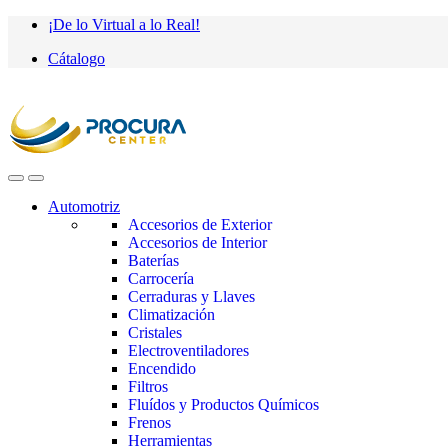
Saltar
saltar
¡De lo Virtual a lo Real!
a
al
Cátalogo
navegación
contenido
Automotriz
Accesorios de Exterior
Accesorios de Interior
Baterías
Carrocería
Cerraduras y Llaves
Climatización
Cristales
Electroventiladores
Encendido
Filtros
Fluídos y Productos Químicos
Frenos
Herramientas