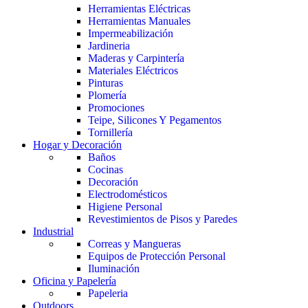
Herramientas Eléctricas
Herramientas Manuales
Impermeabilización
Jardineria
Maderas y Carpintería
Materiales Eléctricos
Pinturas
Plomería
Promociones
Teipe, Silicones Y Pegamentos
Tornillería
Hogar y Decoración
Baños
Cocinas
Decoración
Electrodomésticos
Higiene Personal
Revestimientos de Pisos y Paredes
Industrial
Correas y Mangueras
Equipos de Protección Personal
Iluminación
Oficina y Papelería
Papeleria
Outdoors