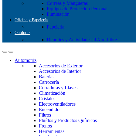
Correas y Mangueras
Equipos de Protección Personal
Iluminación
Oficina y Papelería
Papeleria
Outdoors
Deportes y Actividades al Aire Libre
Automotriz
Accesorios de Exterior
Accesorios de Interior
Baterías
Carrocería
Cerraduras y Llaves
Climatización
Cristales
Electroventiladores
Encendido
Filtros
Fluídos y Productos Químicos
Frenos
Herramientas