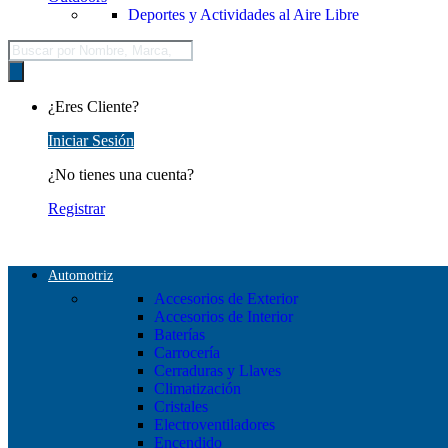
Deportes y Actividades al Aire Libre
Búsqueda
de
productos
¿Eres Cliente?
Iniciar Sesión
¿No tienes una cuenta?
Registrar
Automotriz
Accesorios de Exterior
Accesorios de Interior
Baterías
Carrocería
Cerraduras y Llaves
Climatización
Cristales
Electroventiladores
Encendido