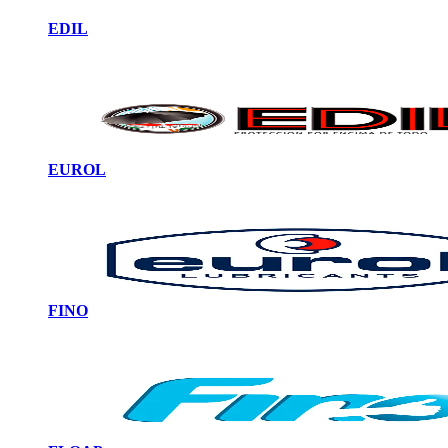
EDIL
EUROL
FINO