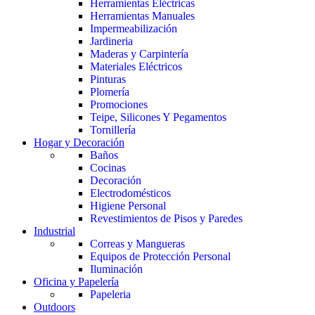
Herramientas Eléctricas
Herramientas Manuales
Impermeabilización
Jardineria
Maderas y Carpintería
Materiales Eléctricos
Pinturas
Plomería
Promociones
Teipe, Silicones Y Pegamentos
Tornillería
Hogar y Decoración
Baños
Cocinas
Decoración
Electrodomésticos
Higiene Personal
Revestimientos de Pisos y Paredes
Industrial
Correas y Mangueras
Equipos de Protección Personal
Iluminación
Oficina y Papelería
Papeleria
Outdoors