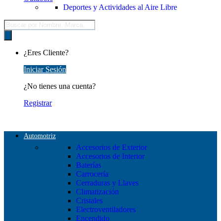
Deportes y Actividades al Aire Libre
Búsqueda
de
productos
¿Eres Cliente?
Iniciar Sesión
¿No tienes una cuenta?
Registrar
Automotriz
Accesorios de Exterior
Accesorios de Interior
Baterías
Carrocería
Cerraduras y Llaves
Climatización
Cristales
Electroventiladores
Encendido