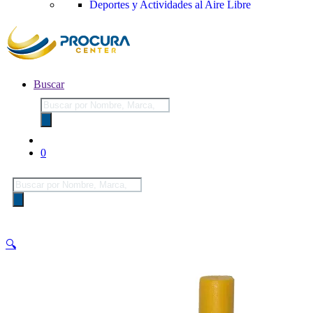
Deportes y Actividades al Aire Libre
Buscar
Búsqueda
de
productos
0
Búsqueda
de
productos
🔍