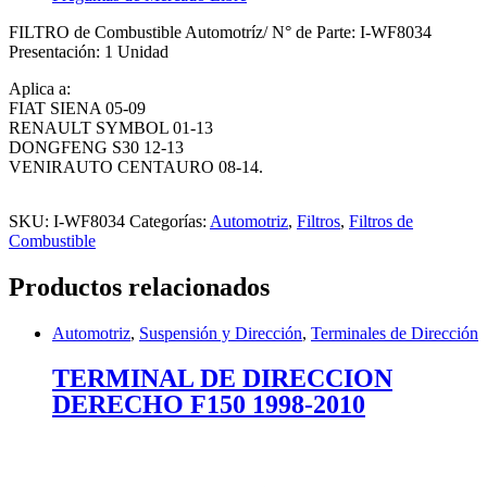
CENTAURO
cantidad
FILTRO de Combustible Automotríz/ N° de Parte: I-WF8034
Presentación: 1 Unidad
Aplica a:
FIAT SIENA 05-09
RENAULT SYMBOL 01-13
DONGFENG S30 12-13
VENIRAUTO CENTAURO 08-14.
SKU:
I-WF8034
Categorías:
Automotriz
,
Filtros
,
Filtros de
Combustible
Productos relacionados
Automotriz
,
Suspensión y Dirección
,
Terminales de Dirección
TERMINAL DE DIRECCION
DERECHO F150 1998-2010