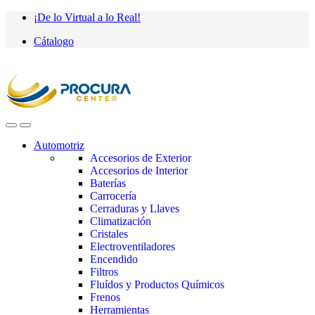
Saltar
saltar
¡De lo Virtual a lo Real!
a
al
Cátalogo
navegación
contenido
Automotriz
Accesorios de Exterior
Accesorios de Interior
Baterías
Carrocería
Cerraduras y Llaves
Climatización
Cristales
Electroventiladores
Encendido
Filtros
Fluídos y Productos Químicos
Frenos
Herramientas