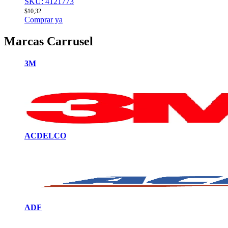
SKU: 4121773
$
10,32
Comprar ya
Marcas Carrusel
3M
ACDELCO
ADF