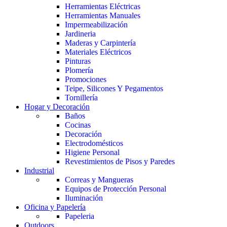
Herramientas Eléctricas
Herramientas Manuales
Impermeabilización
Jardineria
Maderas y Carpintería
Materiales Eléctricos
Pinturas
Plomería
Promociones
Teipe, Silicones Y Pegamentos
Tornillería
Hogar y Decoración
Baños
Cocinas
Decoración
Electrodomésticos
Higiene Personal
Revestimientos de Pisos y Paredes
Industrial
Correas y Mangueras
Equipos de Protección Personal
Iluminación
Oficina y Papelería
Papeleria
Outdoors