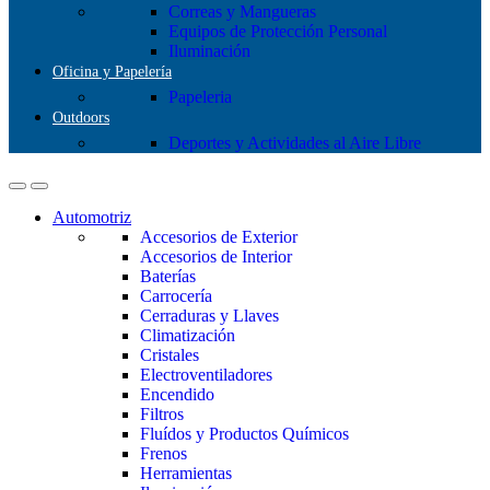
Correas y Mangueras
Equipos de Protección Personal
Iluminación
Oficina y Papelería
Papeleria
Outdoors
Deportes y Actividades al Aire Libre
Automotriz
Accesorios de Exterior
Accesorios de Interior
Baterías
Carrocería
Cerraduras y Llaves
Climatización
Cristales
Electroventiladores
Encendido
Filtros
Fluídos y Productos Químicos
Frenos
Herramientas