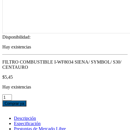
Disponibilidad:
Hay existencias
FILTRO COMBUSTIBLE I-WF8034 SIENA/ SYMBOL/ S30/
CENTAURO
$
5,45
Hay existencias
FILTRO
COMBUSTIBLE
Comprar ya
I-
WF8034
SIENA/
Descripción
SYMBOL/
Especificación
S30/
Preguntas de Mercado Libre