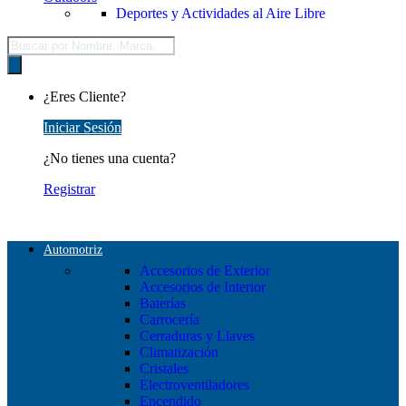
Deportes y Actividades al Aire Libre
Búsqueda
de
productos
¿Eres Cliente?
Iniciar Sesión
¿No tienes una cuenta?
Registrar
Automotriz
Accesorios de Exterior
Accesorios de Interior
Baterías
Carrocería
Cerraduras y Llaves
Climatización
Cristales
Electroventiladores
Encendido