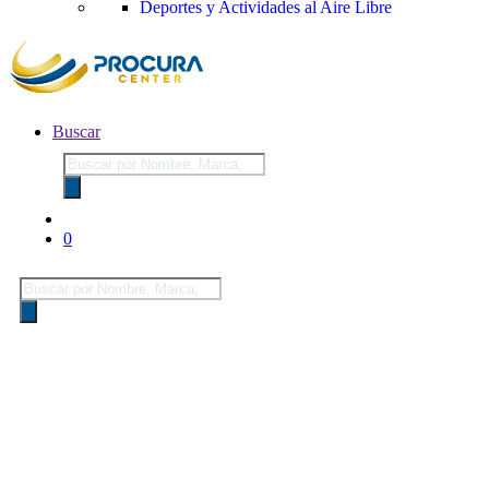
Deportes y Actividades al Aire Libre
Buscar
Búsqueda
de
productos
0
Búsqueda
de
productos