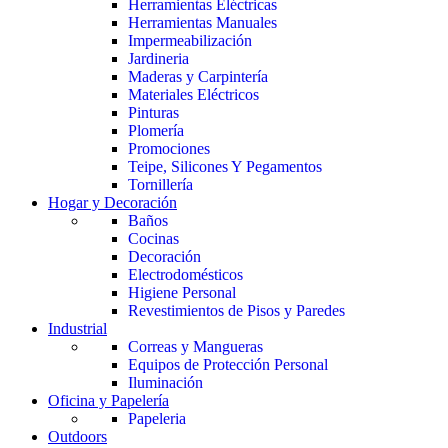
Herramientas Eléctricas
Herramientas Manuales
Impermeabilización
Jardineria
Maderas y Carpintería
Materiales Eléctricos
Pinturas
Plomería
Promociones
Teipe, Silicones Y Pegamentos
Tornillería
Hogar y Decoración
Baños
Cocinas
Decoración
Electrodomésticos
Higiene Personal
Revestimientos de Pisos y Paredes
Industrial
Correas y Mangueras
Equipos de Protección Personal
Iluminación
Oficina y Papelería
Papeleria
Outdoors