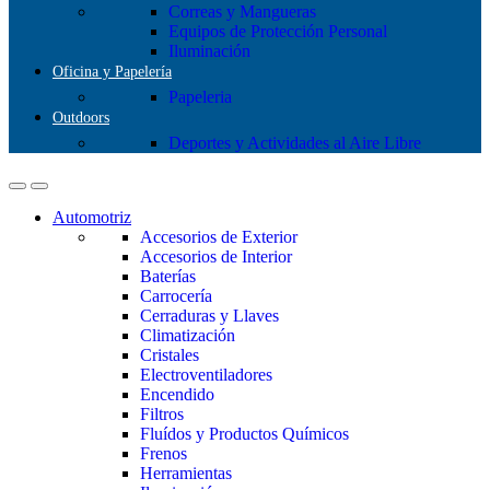
Correas y Mangueras
Equipos de Protección Personal
Iluminación
Oficina y Papelería
Papeleria
Outdoors
Deportes y Actividades al Aire Libre
Automotriz
Accesorios de Exterior
Accesorios de Interior
Baterías
Carrocería
Cerraduras y Llaves
Climatización
Cristales
Electroventiladores
Encendido
Filtros
Fluídos y Productos Químicos
Frenos
Herramientas