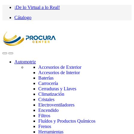
Saltar
saltar
¡De lo Virtual a lo Real!
a
al
Cátalogo
navegación
contenido
Automotriz
Accesorios de Exterior
Accesorios de Interior
Baterías
Carrocería
Cerraduras y Llaves
Climatización
Cristales
Electroventiladores
Encendido
Filtros
Fluídos y Productos Químicos
Frenos
Herramientas