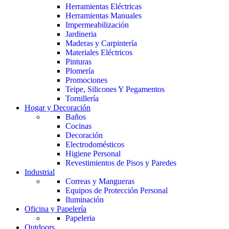
Herramientas Eléctricas
Herramientas Manuales
Impermeabilización
Jardineria
Maderas y Carpintería
Materiales Eléctricos
Pinturas
Plomería
Promociones
Teipe, Silicones Y Pegamentos
Tornillería
Hogar y Decoración
Baños
Cocinas
Decoración
Electrodomésticos
Higiene Personal
Revestimientos de Pisos y Paredes
Industrial
Correas y Mangueras
Equipos de Protección Personal
Iluminación
Oficina y Papelería
Papeleria
Outdoors