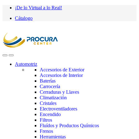
Saltar
saltar
¡De lo Virtual a lo Real!
a
al
Cátalogo
navegación
contenido
Automotriz
Accesorios de Exterior
Accesorios de Interior
Baterías
Carrocería
Cerraduras y Llaves
Climatización
Cristales
Electroventiladores
Encendido
Filtros
Fluídos y Productos Químicos
Frenos
Herramientas