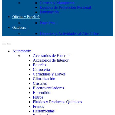
Correas y Mangueras
Equipos de Protección Personal
Iluminación
Oficina y Papelería
Papeleria
Outdoors
Deportes y Actividades al Aire Libre
Automotriz
Accesorios de Exterior
Accesorios de Interior
Baterías
Carrocería
Cerraduras y Llaves
Climatización
Cristales
Electroventiladores
Encendido
Filtros
Fluídos y Productos Químicos
Frenos
Herramientas