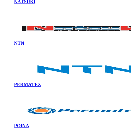
NATSUKI
NTN
PERMATEX
POINA