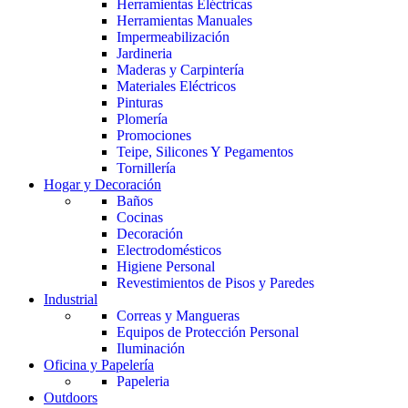
Herramientas Eléctricas
Herramientas Manuales
Impermeabilización
Jardineria
Maderas y Carpintería
Materiales Eléctricos
Pinturas
Plomería
Promociones
Teipe, Silicones Y Pegamentos
Tornillería
Hogar y Decoración
Baños
Cocinas
Decoración
Electrodomésticos
Higiene Personal
Revestimientos de Pisos y Paredes
Industrial
Correas y Mangueras
Equipos de Protección Personal
Iluminación
Oficina y Papelería
Papeleria
Outdoors