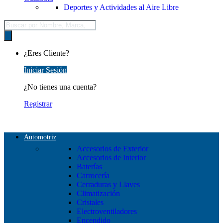
Deportes y Actividades al Aire Libre
Búsqueda
de
productos
¿Eres Cliente?
Iniciar Sesión
¿No tienes una cuenta?
Registrar
Automotriz
Accesorios de Exterior
Accesorios de Interior
Baterías
Carrocería
Cerraduras y Llaves
Climatización
Cristales
Electroventiladores
Encendido