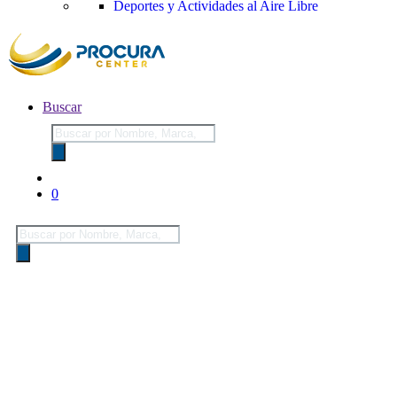
Deportes y Actividades al Aire Libre
Buscar
Búsqueda
de
productos
0
Búsqueda
de
productos