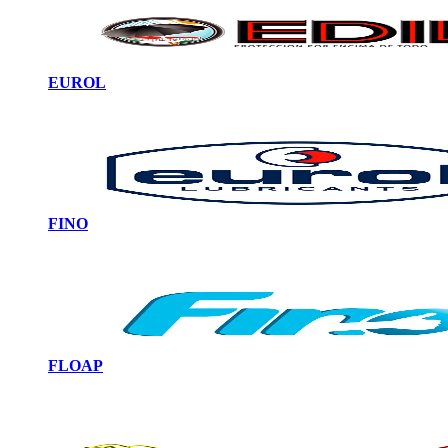
EUROL
FINO
FLOAP