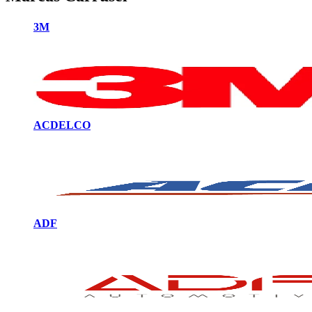
3M
ACDELCO
ADF