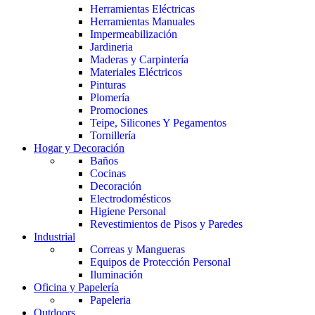
Herramientas Eléctricas
Herramientas Manuales
Impermeabilización
Jardineria
Maderas y Carpintería
Materiales Eléctricos
Pinturas
Plomería
Promociones
Teipe, Silicones Y Pegamentos
Tornillería
Hogar y Decoración
Baños
Cocinas
Decoración
Electrodomésticos
Higiene Personal
Revestimientos de Pisos y Paredes
Industrial
Correas y Mangueras
Equipos de Protección Personal
Iluminación
Oficina y Papelería
Papeleria
Outdoors