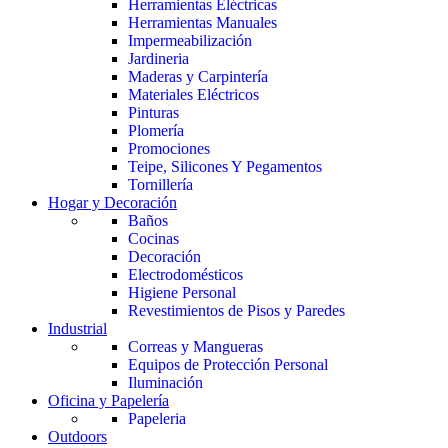
Herramientas Eléctricas
Herramientas Manuales
Impermeabilización
Jardineria
Maderas y Carpintería
Materiales Eléctricos
Pinturas
Plomería
Promociones
Teipe, Silicones Y Pegamentos
Tornillería
Hogar y Decoración
Baños
Cocinas
Decoración
Electrodomésticos
Higiene Personal
Revestimientos de Pisos y Paredes
Industrial
Correas y Mangueras
Equipos de Protección Personal
Iluminación
Oficina y Papelería
Papeleria
Outdoors