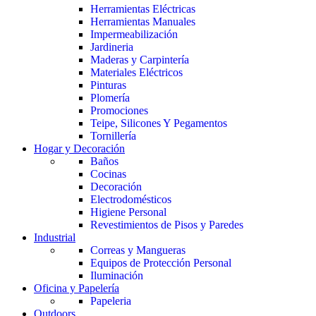
Herramientas Eléctricas
Herramientas Manuales
Impermeabilización
Jardineria
Maderas y Carpintería
Materiales Eléctricos
Pinturas
Plomería
Promociones
Teipe, Silicones Y Pegamentos
Tornillería
Hogar y Decoración
Baños
Cocinas
Decoración
Electrodomésticos
Higiene Personal
Revestimientos de Pisos y Paredes
Industrial
Correas y Mangueras
Equipos de Protección Personal
Iluminación
Oficina y Papelería
Papeleria
Outdoors