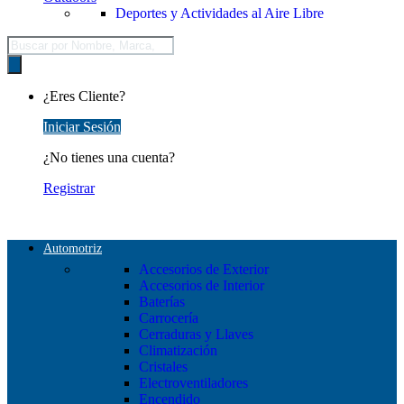
Deportes y Actividades al Aire Libre
Búsqueda
de
productos
¿Eres Cliente?
Iniciar Sesión
¿No tienes una cuenta?
Registrar
Automotriz
Accesorios de Exterior
Accesorios de Interior
Baterías
Carrocería
Cerraduras y Llaves
Climatización
Cristales
Electroventiladores
Encendido