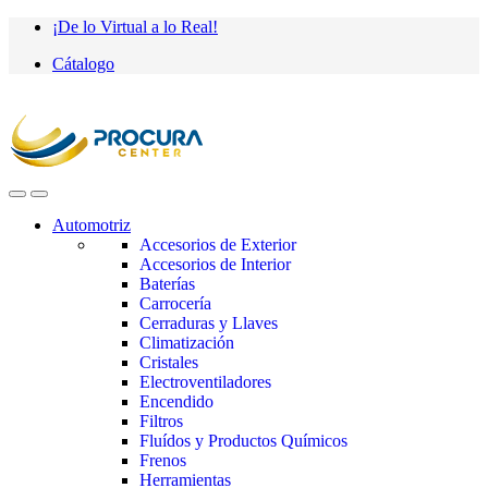
Saltar
saltar
¡De lo Virtual a lo Real!
a
al
Cátalogo
navegación
contenido
Automotriz
Accesorios de Exterior
Accesorios de Interior
Baterías
Carrocería
Cerraduras y Llaves
Climatización
Cristales
Electroventiladores
Encendido
Filtros
Fluídos y Productos Químicos
Frenos
Herramientas