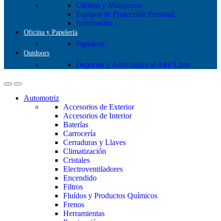
Correas y Mangueras
Equipos de Protección Personal
Iluminación
Oficina y Papelería
Papeleria
Outdoors
Deportes y Actividades al Aire Libre
Automotriz
Accesorios de Exterior
Accesorios de Interior
Baterías
Carrocería
Cerraduras y Llaves
Climatización
Cristales
Electroventiladores
Encendido
Filtros
Fluídos y Productos Químicos
Frenos
Herramientas