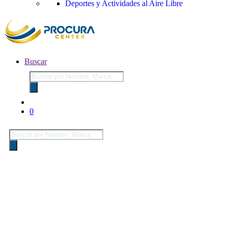
Deportes y Actividades al Aire Libre
Buscar
Búsqueda
de
productos
0
Búsqueda
de
productos