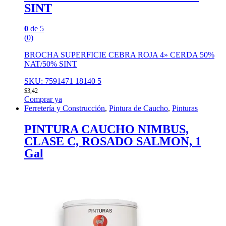
SINT
0
de 5
(0)
BROCHA SUPERFICIE CEBRA ROJA 4» CERDA 50%
NAT/50% SINT
SKU: 7591471 18140 5
$
3,42
Comprar ya
Ferretería y Construcción
,
Pintura de Caucho
,
Pinturas
PINTURA CAUCHO NIMBUS,
CLASE C, ROSADO SALMON, 1
Gal