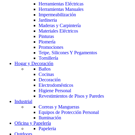
Herramientas Eléctricas
Herramientas Manuales
Impermeabilización
Jardineria
Maderas y Carpintería
Materiales Eléctricos
Pinturas
Plomería
Promociones
Teipe, Silicones Y Pegamentos
Tornillería
Hogar y Decoración
Baños
Cocinas
Decoración
Electrodomésticos
Higiene Personal
Revestimientos de Pisos y Paredes
Industrial
Correas y Mangueras
Equipos de Protección Personal
Iluminación
Oficina y Papelería
Papeleria
Outdoors