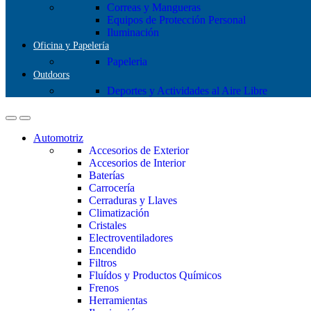
Correas y Mangueras
Equipos de Protección Personal
Iluminación
Oficina y Papelería
Papeleria
Outdoors
Deportes y Actividades al Aire Libre
Automotriz
Accesorios de Exterior
Accesorios de Interior
Baterías
Carrocería
Cerraduras y Llaves
Climatización
Cristales
Electroventiladores
Encendido
Filtros
Fluídos y Productos Químicos
Frenos
Herramientas