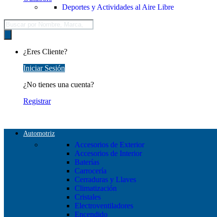
Deportes y Actividades al Aire Libre
Búsqueda
de
productos
¿Eres Cliente?
Iniciar Sesión
¿No tienes una cuenta?
Registrar
Automotriz
Accesorios de Exterior
Accesorios de Interior
Baterías
Carrocería
Cerraduras y Llaves
Climatización
Cristales
Electroventiladores
Encendido