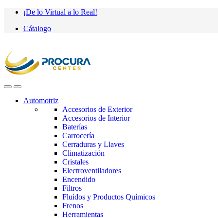
Saltar
saltar
¡De lo Virtual a lo Real!
a
al
Cátalogo
navegación
contenido
Automotriz
Accesorios de Exterior
Accesorios de Interior
Baterías
Carrocería
Cerraduras y Llaves
Climatización
Cristales
Electroventiladores
Encendido
Filtros
Fluídos y Productos Químicos
Frenos
Herramientas