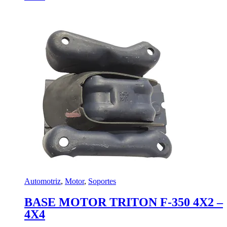
Automotriz
,
Motor
,
Soportes
BASE MOTOR TRITON F-350 4X2 –
4X4