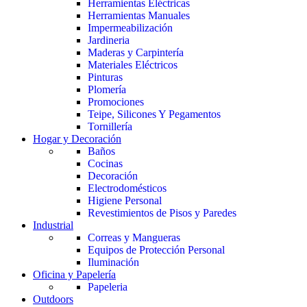
Herramientas Eléctricas
Herramientas Manuales
Impermeabilización
Jardineria
Maderas y Carpintería
Materiales Eléctricos
Pinturas
Plomería
Promociones
Teipe, Silicones Y Pegamentos
Tornillería
Hogar y Decoración
Baños
Cocinas
Decoración
Electrodomésticos
Higiene Personal
Revestimientos de Pisos y Paredes
Industrial
Correas y Mangueras
Equipos de Protección Personal
Iluminación
Oficina y Papelería
Papeleria
Outdoors