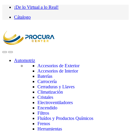
Saltar
saltar
¡De lo Virtual a lo Real!
a
al
Cátalogo
navegación
contenido
Automotriz
Accesorios de Exterior
Accesorios de Interior
Baterías
Carrocería
Cerraduras y Llaves
Climatización
Cristales
Electroventiladores
Encendido
Filtros
Fluídos y Productos Químicos
Frenos
Herramientas