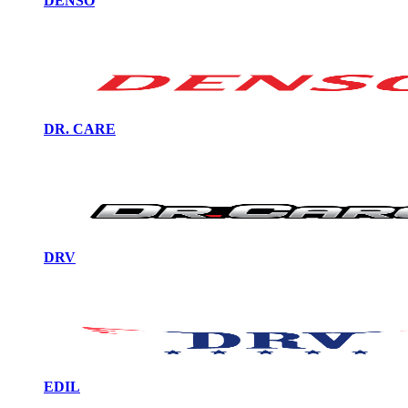
DENSO
DR. CARE
DRV
EDIL