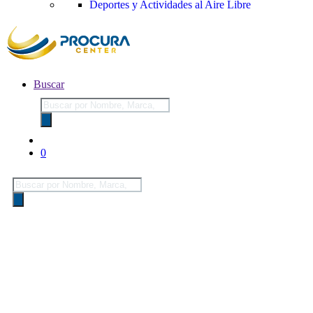
Deportes y Actividades al Aire Libre
Buscar
Búsqueda
de
productos
0
Búsqueda
de
productos