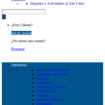
Deportes y Actividades al Aire Libre
Búsqueda
de
productos
¿Eres Cliente?
Iniciar Sesión
¿No tienes una cuenta?
Registrar
Automotriz
Accesorios de Exterior
Accesorios de Interior
Baterías
Carrocería
Cerraduras y Llaves
Climatización
Cristales
Electroventiladores
Encendido