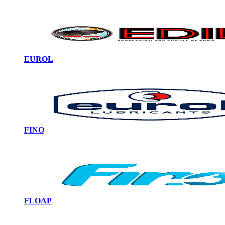
EUROL
FINO
FLOAP