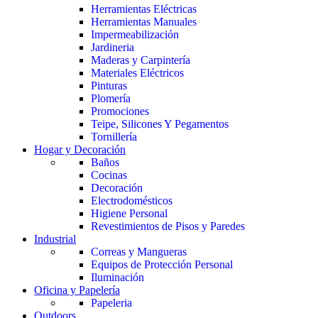
Herramientas Eléctricas
Herramientas Manuales
Impermeabilización
Jardineria
Maderas y Carpintería
Materiales Eléctricos
Pinturas
Plomería
Promociones
Teipe, Silicones Y Pegamentos
Tornillería
Hogar y Decoración
Baños
Cocinas
Decoración
Electrodomésticos
Higiene Personal
Revestimientos de Pisos y Paredes
Industrial
Correas y Mangueras
Equipos de Protección Personal
Iluminación
Oficina y Papelería
Papeleria
Outdoors