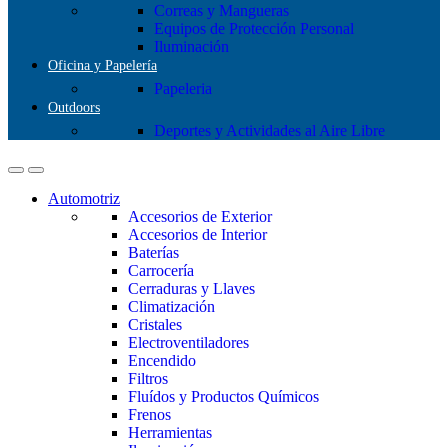
Correas y Mangueras
Equipos de Protección Personal
Iluminación
Oficina y Papelería
Papeleria
Outdoors
Deportes y Actividades al Aire Libre
Automotriz
Accesorios de Exterior
Accesorios de Interior
Baterías
Carrocería
Cerraduras y Llaves
Climatización
Cristales
Electroventiladores
Encendido
Filtros
Fluídos y Productos Químicos
Frenos
Herramientas