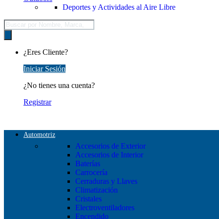
Deportes y Actividades al Aire Libre
Búsqueda
de
productos
¿Eres Cliente?
Iniciar Sesión
¿No tienes una cuenta?
Registrar
Automotriz
Accesorios de Exterior
Accesorios de Interior
Baterías
Carrocería
Cerraduras y Llaves
Climatización
Cristales
Electroventiladores
Encendido