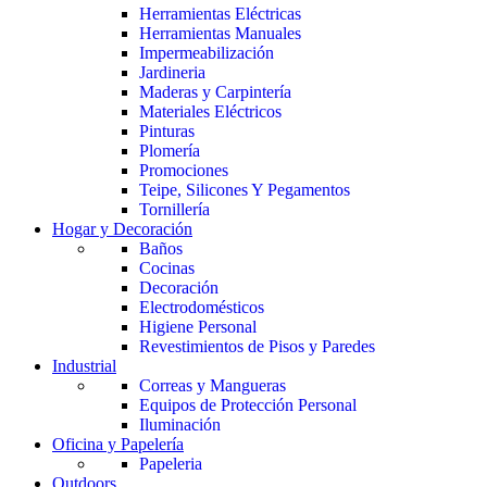
Herramientas Eléctricas
Herramientas Manuales
Impermeabilización
Jardineria
Maderas y Carpintería
Materiales Eléctricos
Pinturas
Plomería
Promociones
Teipe, Silicones Y Pegamentos
Tornillería
Hogar y Decoración
Baños
Cocinas
Decoración
Electrodomésticos
Higiene Personal
Revestimientos de Pisos y Paredes
Industrial
Correas y Mangueras
Equipos de Protección Personal
Iluminación
Oficina y Papelería
Papeleria
Outdoors