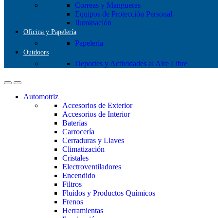
Correas y Mangueras
Equipos de Protección Personal
Iluminación
Oficina y Papelería
Papeleria
Outdoors
Deportes y Actividades al Aire Libre
Automotriz
Accesorios de Exterior
Accesorios de Interior
Baterías
Carrocería
Cerraduras y Llaves
Climatización
Cristales
Electroventiladores
Encendido
Filtros
Fluídos y Productos Químicos
Frenos
Herramientas