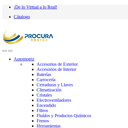
Saltar
saltar
¡De lo Virtual a lo Real!
a
al
Cátalogo
navegación
contenido
Automotriz
Accesorios de Exterior
Accesorios de Interior
Baterías
Carrocería
Cerraduras y Llaves
Climatización
Cristales
Electroventiladores
Encendido
Filtros
Fluídos y Productos Químicos
Frenos
Herramientas