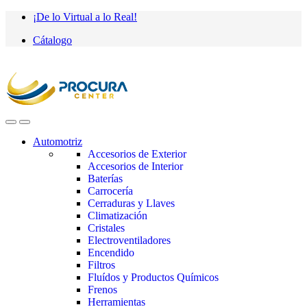
Saltar
saltar
¡De lo Virtual a lo Real!
a
al
Cátalogo
navegación
contenido
Automotriz
Accesorios de Exterior
Accesorios de Interior
Baterías
Carrocería
Cerraduras y Llaves
Climatización
Cristales
Electroventiladores
Encendido
Filtros
Fluídos y Productos Químicos
Frenos
Herramientas