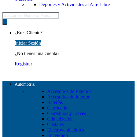
Deportes y Actividades al Aire Libre
Búsqueda
de
productos
¿Eres Cliente?
Iniciar Sesión
¿No tienes una cuenta?
Registrar
Automotriz
Accesorios de Exterior
Accesorios de Interior
Baterías
Carrocería
Cerraduras y Llaves
Climatización
Cristales
Electroventiladores
Encendido