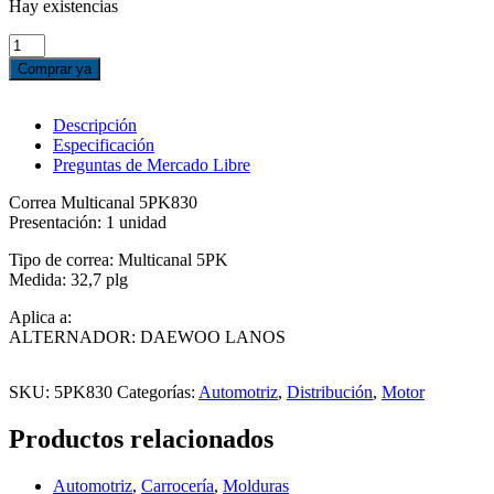
Hay existencias
CORREA
5PK830
Comprar ya
-
ALTERNADOR
DAEWOO
Descripción
LANOS
Especificación
cantidad
Preguntas de Mercado Libre
Correa Multicanal 5PK830
Presentación: 1 unidad
Tipo de correa: Multicanal 5PK
Medida: 32,7 plg
Aplica a:
ALTERNADOR: DAEWOO LANOS
SKU:
5PK830
Categorías:
Automotriz
,
Distribución
,
Motor
Productos relacionados
Automotriz
,
Carrocería
,
Molduras