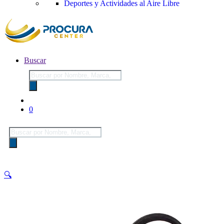
Deportes y Actividades al Aire Libre
Buscar
Búsqueda
de
productos
0
Búsqueda
de
productos
🔍