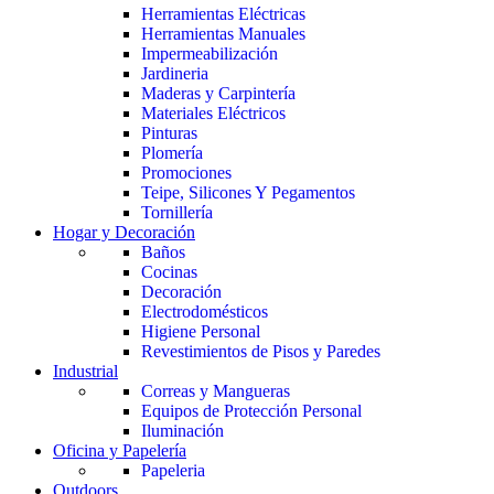
Herramientas Eléctricas
Herramientas Manuales
Impermeabilización
Jardineria
Maderas y Carpintería
Materiales Eléctricos
Pinturas
Plomería
Promociones
Teipe, Silicones Y Pegamentos
Tornillería
Hogar y Decoración
Baños
Cocinas
Decoración
Electrodomésticos
Higiene Personal
Revestimientos de Pisos y Paredes
Industrial
Correas y Mangueras
Equipos de Protección Personal
Iluminación
Oficina y Papelería
Papeleria
Outdoors