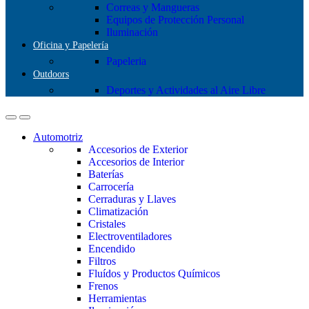
Correas y Mangueras
Equipos de Protección Personal
Iluminación
Oficina y Papelería
Papeleria
Outdoors
Deportes y Actividades al Aire Libre
Automotriz
Accesorios de Exterior
Accesorios de Interior
Baterías
Carrocería
Cerraduras y Llaves
Climatización
Cristales
Electroventiladores
Encendido
Filtros
Fluídos y Productos Químicos
Frenos
Herramientas