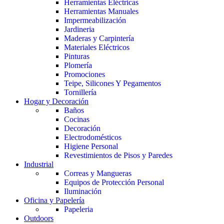
Herramientas Eléctricas
Herramientas Manuales
Impermeabilización
Jardineria
Maderas y Carpintería
Materiales Eléctricos
Pinturas
Plomería
Promociones
Teipe, Silicones Y Pegamentos
Tornillería
Hogar y Decoración
Baños
Cocinas
Decoración
Electrodomésticos
Higiene Personal
Revestimientos de Pisos y Paredes
Industrial
Correas y Mangueras
Equipos de Protección Personal
Iluminación
Oficina y Papelería
Papeleria
Outdoors