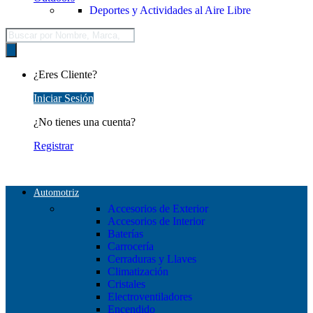
Deportes y Actividades al Aire Libre
Búsqueda
de
productos
¿Eres Cliente?
Iniciar Sesión
¿No tienes una cuenta?
Registrar
Automotriz
Accesorios de Exterior
Accesorios de Interior
Baterías
Carrocería
Cerraduras y Llaves
Climatización
Cristales
Electroventiladores
Encendido