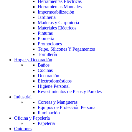
Herramientas Eléctricas
Herramientas Manuales
Impermeabilización
Jardineria
Maderas y Carpintería
Materiales Eléctricos
Pinturas
Plomería
Promociones
Teipe, Silicones Y Pegamentos
Tornillería
Hogar y Decoración
Baños
Cocinas
Decoración
Electrodomésticos
Higiene Personal
Revestimientos de Pisos y Paredes
Industrial
Correas y Mangueras
Equipos de Protección Personal
Iluminación
Oficina y Papelería
Papeleria
Outdoors