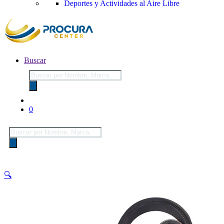
Deportes y Actividades al Aire Libre
Buscar
Búsqueda
de
productos
0
Búsqueda
de
productos
🔍