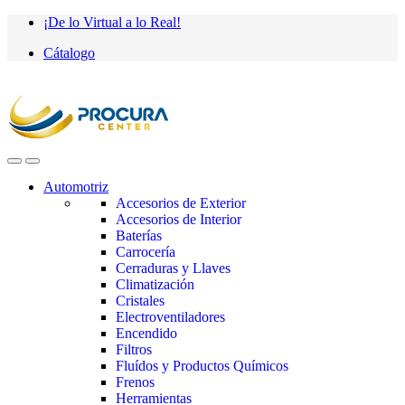
Saltar
saltar
¡De lo Virtual a lo Real!
a
al
Cátalogo
navegación
contenido
Automotriz
Accesorios de Exterior
Accesorios de Interior
Baterías
Carrocería
Cerraduras y Llaves
Climatización
Cristales
Electroventiladores
Encendido
Filtros
Fluídos y Productos Químicos
Frenos
Herramientas