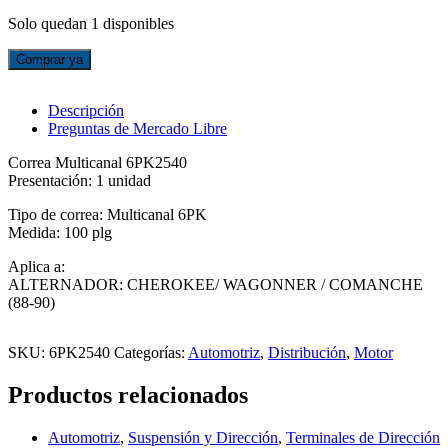
Solo quedan 1 disponibles
CORREA
Comprar ya
6PK2540
-
ALTERNADOR
Descripción
CHEROKEE/
Preguntas de Mercado Libre
WAGONNER
Correa Multicanal 6PK2540
/
Presentación: 1 unidad
COMANCHE
cantidad
Tipo de correa: Multicanal 6PK
Medida: 100 plg
Aplica a:
ALTERNADOR: CHEROKEE/ WAGONNER / COMANCHE
(88-90)
SKU:
6PK2540
Categorías:
Automotriz
,
Distribución
,
Motor
Productos relacionados
Automotriz
,
Suspensión y Dirección
,
Terminales de Dirección