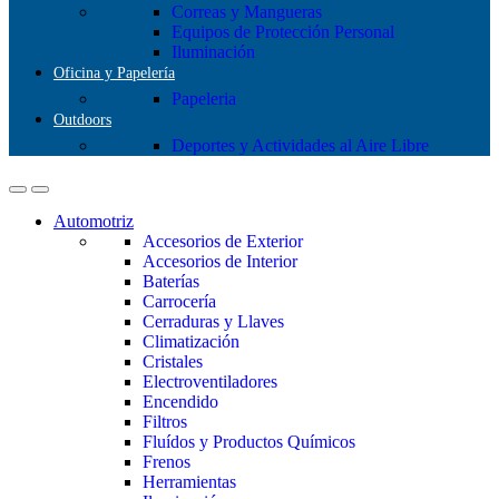
Correas y Mangueras
Equipos de Protección Personal
Iluminación
Oficina y Papelería
Papeleria
Outdoors
Deportes y Actividades al Aire Libre
Automotriz
Accesorios de Exterior
Accesorios de Interior
Baterías
Carrocería
Cerraduras y Llaves
Climatización
Cristales
Electroventiladores
Encendido
Filtros
Fluídos y Productos Químicos
Frenos
Herramientas