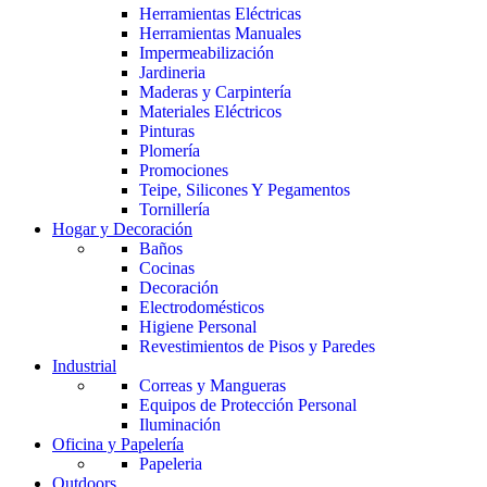
Herramientas Eléctricas
Herramientas Manuales
Impermeabilización
Jardineria
Maderas y Carpintería
Materiales Eléctricos
Pinturas
Plomería
Promociones
Teipe, Silicones Y Pegamentos
Tornillería
Hogar y Decoración
Baños
Cocinas
Decoración
Electrodomésticos
Higiene Personal
Revestimientos de Pisos y Paredes
Industrial
Correas y Mangueras
Equipos de Protección Personal
Iluminación
Oficina y Papelería
Papeleria
Outdoors