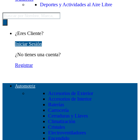
Deportes y Actividades al Aire Libre
Búsqueda
de
productos
¿Eres Cliente?
Iniciar Sesión
¿No tienes una cuenta?
Registrar
Automotriz
Accesorios de Exterior
Accesorios de Interior
Baterías
Carrocería
Cerraduras y Llaves
Climatización
Cristales
Electroventiladores
Encendido