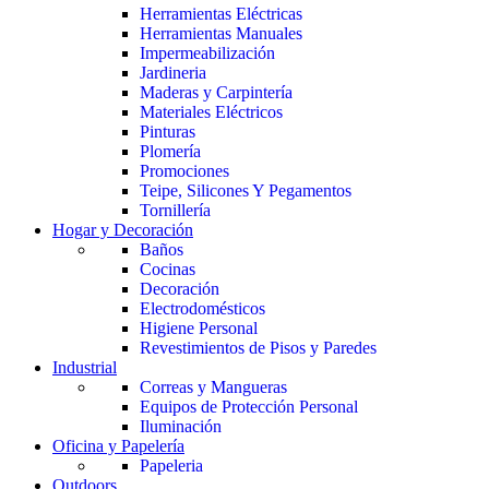
Herramientas Eléctricas
Herramientas Manuales
Impermeabilización
Jardineria
Maderas y Carpintería
Materiales Eléctricos
Pinturas
Plomería
Promociones
Teipe, Silicones Y Pegamentos
Tornillería
Hogar y Decoración
Baños
Cocinas
Decoración
Electrodomésticos
Higiene Personal
Revestimientos de Pisos y Paredes
Industrial
Correas y Mangueras
Equipos de Protección Personal
Iluminación
Oficina y Papelería
Papeleria
Outdoors