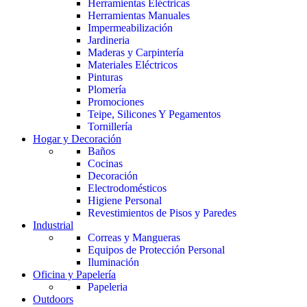
Herramientas Eléctricas
Herramientas Manuales
Impermeabilización
Jardineria
Maderas y Carpintería
Materiales Eléctricos
Pinturas
Plomería
Promociones
Teipe, Silicones Y Pegamentos
Tornillería
Hogar y Decoración
Baños
Cocinas
Decoración
Electrodomésticos
Higiene Personal
Revestimientos de Pisos y Paredes
Industrial
Correas y Mangueras
Equipos de Protección Personal
Iluminación
Oficina y Papelería
Papeleria
Outdoors