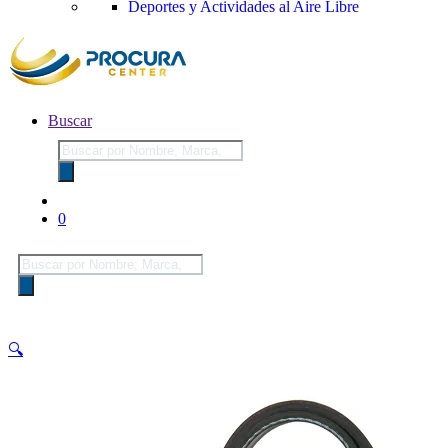
Deportes y Actividades al Aire Libre
Buscar
Búsqueda
de
productos
0
Búsqueda
de
productos
🔍