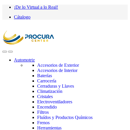
Saltar
saltar
¡De lo Virtual a lo Real!
a
al
Cátalogo
navegación
contenido
Automotriz
Accesorios de Exterior
Accesorios de Interior
Baterías
Carrocería
Cerraduras y Llaves
Climatización
Cristales
Electroventiladores
Encendido
Filtros
Fluídos y Productos Químicos
Frenos
Herramientas