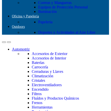
Correas y Mangueras
Equipos de Protección Personal
Iluminación
Oficina y Papelería
Papeleria
Outdoors
Deportes y Actividades al Aire Libre
Automotriz
Accesorios de Exterior
Accesorios de Interior
Baterías
Carrocería
Cerraduras y Llaves
Climatización
Cristales
Electroventiladores
Encendido
Filtros
Fluídos y Productos Químicos
Frenos
Herramientas