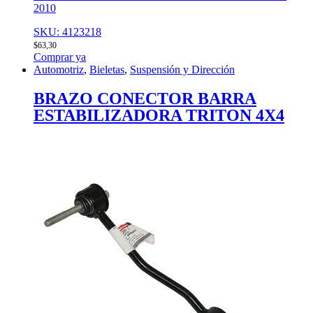
2010
SKU: 4123218
$
63,30
Comprar ya
Automotriz
,
Bieletas
,
Suspensión y Dirección
BRAZO CONECTOR BARRA
ESTABILIZADORA TRITON 4X4