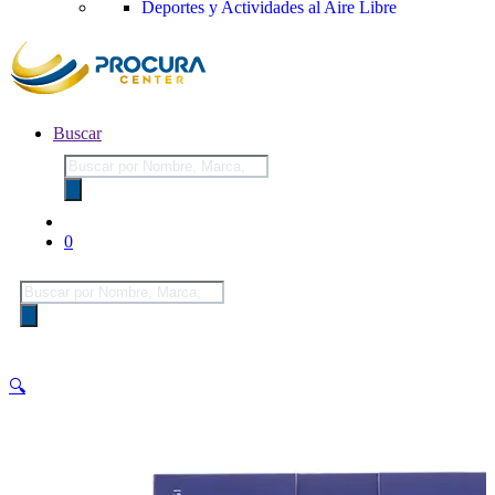
Deportes y Actividades al Aire Libre
Buscar
Búsqueda
de
productos
0
Búsqueda
de
productos
🔍