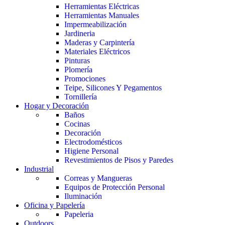
Herramientas Eléctricas
Herramientas Manuales
Impermeabilización
Jardineria
Maderas y Carpintería
Materiales Eléctricos
Pinturas
Plomería
Promociones
Teipe, Silicones Y Pegamentos
Tornillería
Hogar y Decoración
Baños
Cocinas
Decoración
Electrodomésticos
Higiene Personal
Revestimientos de Pisos y Paredes
Industrial
Correas y Mangueras
Equipos de Protección Personal
Iluminación
Oficina y Papelería
Papeleria
Outdoors