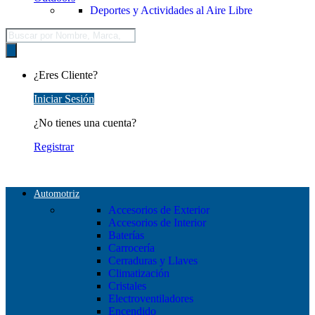
Deportes y Actividades al Aire Libre
Búsqueda
de
productos
¿Eres Cliente?
Iniciar Sesión
¿No tienes una cuenta?
Registrar
Automotriz
Accesorios de Exterior
Accesorios de Interior
Baterías
Carrocería
Cerraduras y Llaves
Climatización
Cristales
Electroventiladores
Encendido