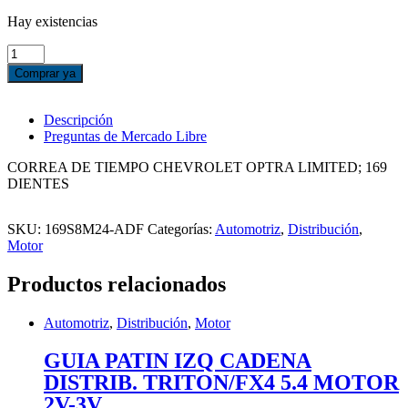
Hay existencias
CORREA
DE
Comprar ya
TIEMPO
CHEVROLET
OPTRA
Descripción
LIMITED;
Preguntas de Mercado Libre
169
DIENTES
CORREA DE TIEMPO CHEVROLET OPTRA LIMITED; 169
cantidad
DIENTES
SKU:
169S8M24-ADF
Categorías:
Automotriz
,
Distribución
,
Motor
Productos relacionados
Automotriz
,
Distribución
,
Motor
GUIA PATIN IZQ CADENA
DISTRIB. TRITON/FX4 5.4 MOTOR
2V-3V