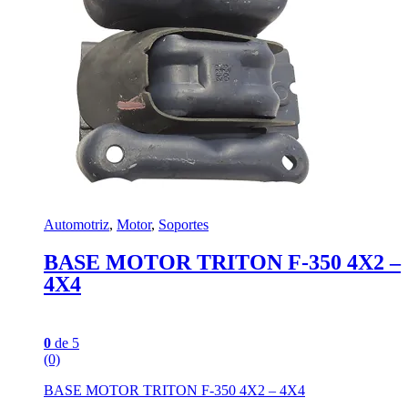
Automotriz
,
Motor
,
Soportes
BASE MOTOR TRITON F-350 4X2 –
4X4
0
de 5
(0)
BASE MOTOR TRITON F-350 4X2 – 4X4