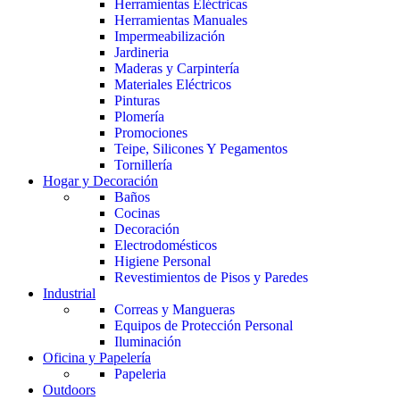
Herramientas Eléctricas
Herramientas Manuales
Impermeabilización
Jardineria
Maderas y Carpintería
Materiales Eléctricos
Pinturas
Plomería
Promociones
Teipe, Silicones Y Pegamentos
Tornillería
Hogar y Decoración
Baños
Cocinas
Decoración
Electrodomésticos
Higiene Personal
Revestimientos de Pisos y Paredes
Industrial
Correas y Mangueras
Equipos de Protección Personal
Iluminación
Oficina y Papelería
Papeleria
Outdoors