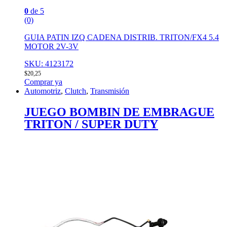
0
de 5
(0)
GUIA PATIN IZQ CADENA DISTRIB. TRITON/FX4 5.4
MOTOR 2V-3V
SKU: 4123172
$
20,25
Comprar ya
Automotriz
,
Clutch
,
Transmisión
JUEGO BOMBIN DE EMBRAGUE
TRITON / SUPER DUTY