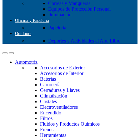
Correas y Mangueras
Equipos de Protección Personal
Iluminación
Oficina y Papelería
Papeleria
Outdoors
Deportes y Actividades al Aire Libre
Automotriz
Accesorios de Exterior
Accesorios de Interior
Baterías
Carrocería
Cerraduras y Llaves
Climatización
Cristales
Electroventiladores
Encendido
Filtros
Fluídos y Productos Químicos
Frenos
Herramientas