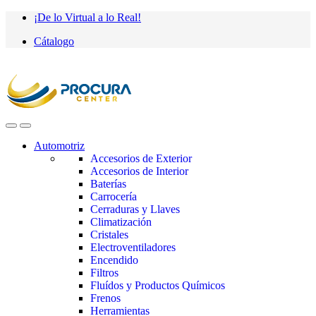
Saltar
saltar
¡De lo Virtual a lo Real!
a
al
Cátalogo
navegación
contenido
Automotriz
Accesorios de Exterior
Accesorios de Interior
Baterías
Carrocería
Cerraduras y Llaves
Climatización
Cristales
Electroventiladores
Encendido
Filtros
Fluídos y Productos Químicos
Frenos
Herramientas