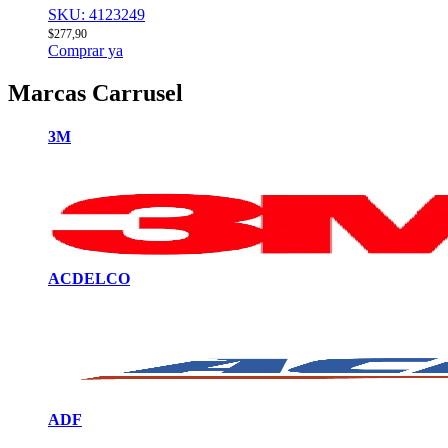
SKU: 4123249
$
277,90
Comprar ya
Marcas Carrusel
3M
ACDELCO
ADF