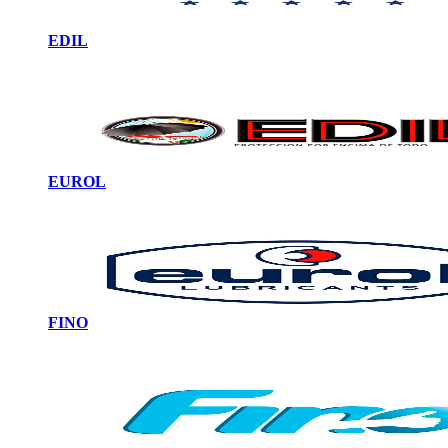
EDIL
EUROL
FINO