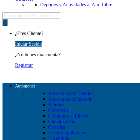
Deportes y Actividades al Aire Libre
Búsqueda
de
productos
¿Eres Cliente?
Iniciar Sesión
¿No tienes una cuenta?
Registrar
Automotriz
Accesorios de Exterior
Accesorios de Interior
Baterías
Carrocería
Cerraduras y Llaves
Climatización
Cristales
Electroventiladores
Encendido