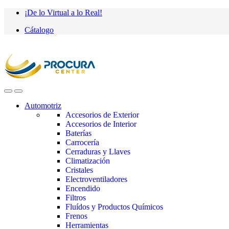
Saltar
saltar
¡De lo Virtual a lo Real!
a
al
Cátalogo
navegación
contenido
Automotriz
Accesorios de Exterior
Accesorios de Interior
Baterías
Carrocería
Cerraduras y Llaves
Climatización
Cristales
Electroventiladores
Encendido
Filtros
Fluídos y Productos Químicos
Frenos
Herramientas