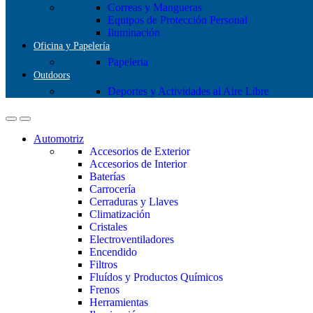
Correas y Mangueras
Equipos de Protección Personal
Iluminación
Oficina y Papelería
Papeleria
Outdoors
Deportes y Actividades al Aire Libre
Automotriz
Accesorios de Exterior
Accesorios de Interior
Baterías
Carrocería
Cerraduras y Llaves
Climatización
Cristales
Electroventiladores
Encendido
Filtros
Fluídos y Productos Químicos
Frenos
Herramientas