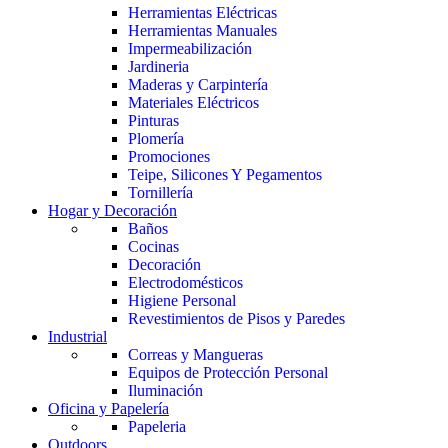
Herramientas Eléctricas
Herramientas Manuales
Impermeabilización
Jardineria
Maderas y Carpintería
Materiales Eléctricos
Pinturas
Plomería
Promociones
Teipe, Silicones Y Pegamentos
Tornillería
Hogar y Decoración
Baños
Cocinas
Decoración
Electrodomésticos
Higiene Personal
Revestimientos de Pisos y Paredes
Industrial
Correas y Mangueras
Equipos de Protección Personal
Iluminación
Oficina y Papelería
Papeleria
Outdoors