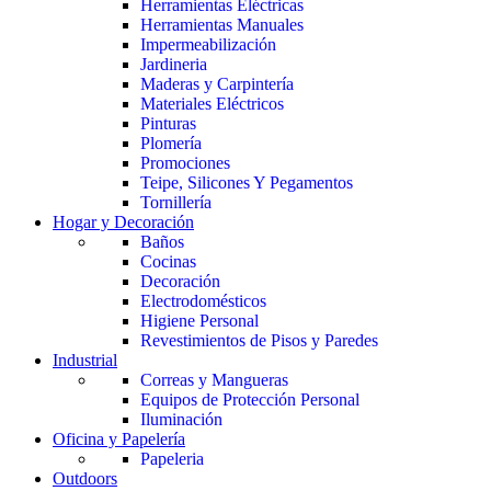
Herramientas Eléctricas
Herramientas Manuales
Impermeabilización
Jardineria
Maderas y Carpintería
Materiales Eléctricos
Pinturas
Plomería
Promociones
Teipe, Silicones Y Pegamentos
Tornillería
Hogar y Decoración
Baños
Cocinas
Decoración
Electrodomésticos
Higiene Personal
Revestimientos de Pisos y Paredes
Industrial
Correas y Mangueras
Equipos de Protección Personal
Iluminación
Oficina y Papelería
Papeleria
Outdoors