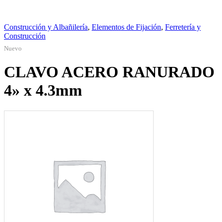
Construcción y Albañilería
,
Elementos de Fijación
,
Ferretería y
Construcción
Nuevo
CLAVO ACERO RANURADO
4» x 4.3mm