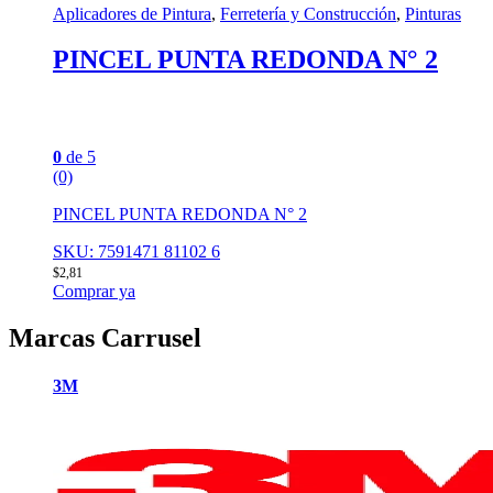
Aplicadores de Pintura
,
Ferretería y Construcción
,
Pinturas
PINCEL PUNTA REDONDA N° 2
0
de 5
(0)
PINCEL PUNTA REDONDA N° 2
SKU: 7591471 81102 6
$
2,81
Comprar ya
Marcas Carrusel
3M