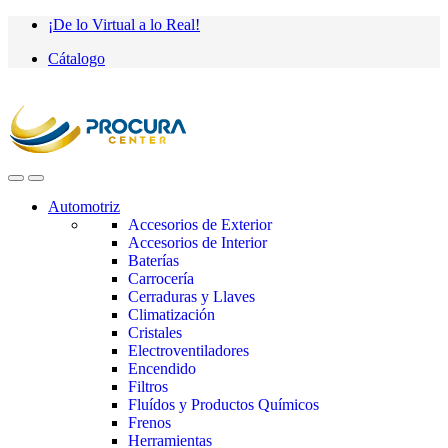
Saltar
saltar
¡De lo Virtual a lo Real!
a
al
Cátalogo
navegación
contenido
Automotriz
Accesorios de Exterior
Accesorios de Interior
Baterías
Carrocería
Cerraduras y Llaves
Climatización
Cristales
Electroventiladores
Encendido
Filtros
Fluídos y Productos Químicos
Frenos
Herramientas