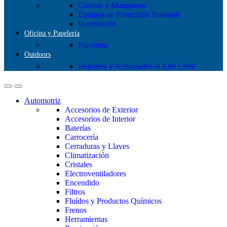
Correas y Mangueras
Equipos de Protección Personal
Iluminación
Oficina y Papelería
Papeleria
Outdoors
Deportes y Actividades al Aire Libre
Automotriz
Accesorios de Exterior
Accesorios de Interior
Baterías
Carrocería
Cerraduras y Llaves
Climatización
Cristales
Electroventiladores
Encendido
Filtros
Fluídos y Productos Químicos
Frenos
Herramientas