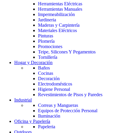
Herramientas Eléctricas
Herramientas Manuales
Impermeabilización
Jardineria
Maderas y Carpintería
Materiales Eléctricos
Pinturas
Plomería
Promociones
Teipe, Silicones Y Pegamentos
Tornillería
Hogar y Decoración
Baños
Cocinas
Decoración
Electrodomésticos
Higiene Personal
Revestimientos de Pisos y Paredes
Industrial
Correas y Mangueras
Equipos de Protección Personal
Iluminación
Oficina y Papelería
Papeleria
Outdoors