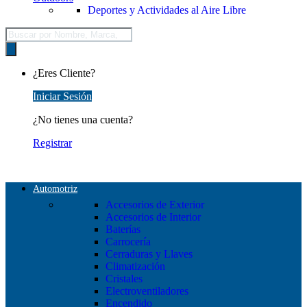
Deportes y Actividades al Aire Libre
Búsqueda
de
productos
¿Eres Cliente?
Iniciar Sesión
¿No tienes una cuenta?
Registrar
Automotriz
Accesorios de Exterior
Accesorios de Interior
Baterías
Carrocería
Cerraduras y Llaves
Climatización
Cristales
Electroventiladores
Encendido