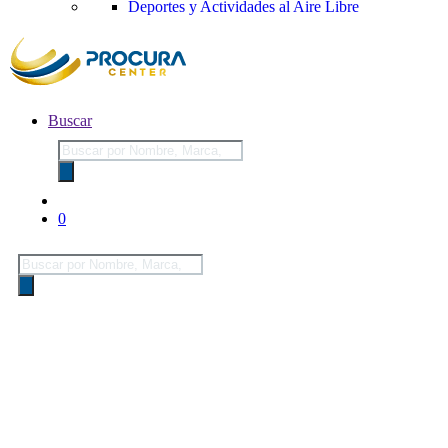
Deportes y Actividades al Aire Libre
Buscar
Búsqueda
de
productos
0
Búsqueda
de
productos