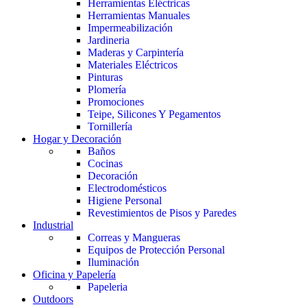
Herramientas Eléctricas
Herramientas Manuales
Impermeabilización
Jardineria
Maderas y Carpintería
Materiales Eléctricos
Pinturas
Plomería
Promociones
Teipe, Silicones Y Pegamentos
Tornillería
Hogar y Decoración
Baños
Cocinas
Decoración
Electrodomésticos
Higiene Personal
Revestimientos de Pisos y Paredes
Industrial
Correas y Mangueras
Equipos de Protección Personal
Iluminación
Oficina y Papelería
Papeleria
Outdoors