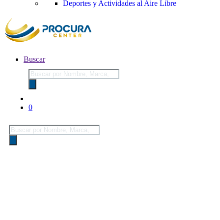
Deportes y Actividades al Aire Libre
Buscar
Búsqueda
de
productos
0
Búsqueda
de
productos