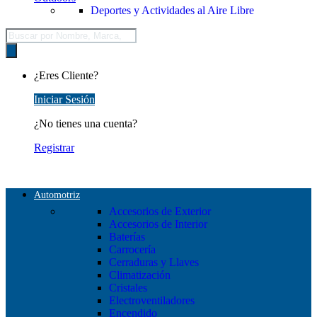
Deportes y Actividades al Aire Libre
Búsqueda
de
productos
¿Eres Cliente?
Iniciar Sesión
¿No tienes una cuenta?
Registrar
Automotriz
Accesorios de Exterior
Accesorios de Interior
Baterías
Carrocería
Cerraduras y Llaves
Climatización
Cristales
Electroventiladores
Encendido