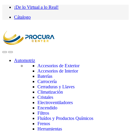
Saltar
saltar
¡De lo Virtual a lo Real!
a
al
Cátalogo
navegación
contenido
Automotriz
Accesorios de Exterior
Accesorios de Interior
Baterías
Carrocería
Cerraduras y Llaves
Climatización
Cristales
Electroventiladores
Encendido
Filtros
Fluídos y Productos Químicos
Frenos
Herramientas