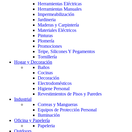
Herramientas Eléctricas
Herramientas Manuales
Impermeabilización
Jardineria
Maderas y Carpintería
Materiales Eléctricos
Pinturas
Plomería
Promociones
Teipe, Silicones Y Pegamentos
Tornillería
Hogar y Decoración
Baños
Cocinas
Decoración
Electrodomésticos
Higiene Personal
Revestimientos de Pisos y Paredes
Industrial
Correas y Mangueras
Equipos de Protección Personal
Iluminación
Oficina y Papelería
Papeleria
Outdoors