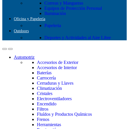
Correas y Mangueras
Equipos de Protección Personal
Iluminación
Oficina y Papelería
Papeleria
Outdoors
Deportes y Actividades al Aire Libre
Automotriz
Accesorios de Exterior
Accesorios de Interior
Baterías
Carrocería
Cerraduras y Llaves
Climatización
Cristales
Electroventiladores
Encendido
Filtros
Fluídos y Productos Químicos
Frenos
Herramientas