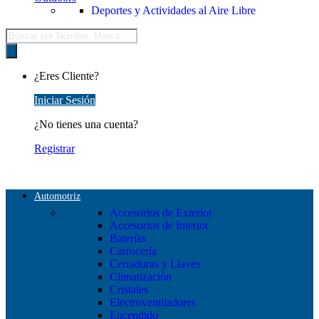
Deportes y Actividades al Aire Libre
Búsqueda
de
productos
¿Eres Cliente?
Iniciar Sesión
¿No tienes una cuenta?
Registrar
Automotriz
Accesorios de Exterior
Accesorios de Interior
Baterías
Carrocería
Cerraduras y Llaves
Climatización
Cristales
Electroventiladores
Encendido