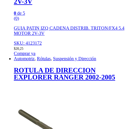
2V-3V
0
de 5
(0)
GUIA PATIN IZQ CADENA DISTRIB. TRITON/FX4 5.4
MOTOR 2V-3V
SKU: 4123172
$
20,25
Comprar ya
Automotriz
,
Rótulas
,
Suspensión y Dirección
ROTULA DE DIRECCION
EXPLORER RANGER 2002-2005