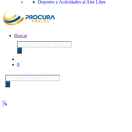
Deportes y Actividades al Aire Libre
Buscar
Búsqueda
de
productos
0
Búsqueda
de
productos
🔍