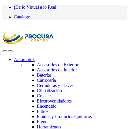
Saltar
saltar
¡De lo Virtual a lo Real!
a
al
Cátalogo
navegación
contenido
Automotriz
Accesorios de Exterior
Accesorios de Interior
Baterías
Carrocería
Cerraduras y Llaves
Climatización
Cristales
Electroventiladores
Encendido
Filtros
Fluídos y Productos Químicos
Frenos
Herramientas