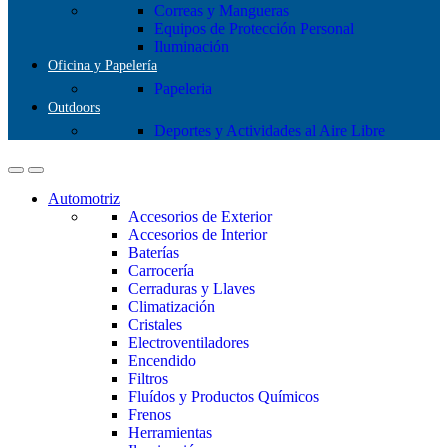
Correas y Mangueras
Equipos de Protección Personal
Iluminación
Oficina y Papelería
Papeleria
Outdoors
Deportes y Actividades al Aire Libre
Automotriz
Accesorios de Exterior
Accesorios de Interior
Baterías
Carrocería
Cerraduras y Llaves
Climatización
Cristales
Electroventiladores
Encendido
Filtros
Fluídos y Productos Químicos
Frenos
Herramientas