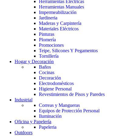
Herramientas Eléctricas
Herramientas Manuales
Impermeabilización
Jardineria
Maderas y Carpintería
Materiales Eléctricos
Pinturas
Plomería
Promociones
Teipe, Silicones Y Pegamentos
Tornillería
Hogar y Decoración
Baños
Cocinas
Decoración
Electrodomésticos
Higiene Personal
Revestimientos de Pisos y Paredes
Industrial
Correas y Mangueras
Equipos de Protección Personal
Iluminación
Oficina y Papelería
Papeleria
Outdoors