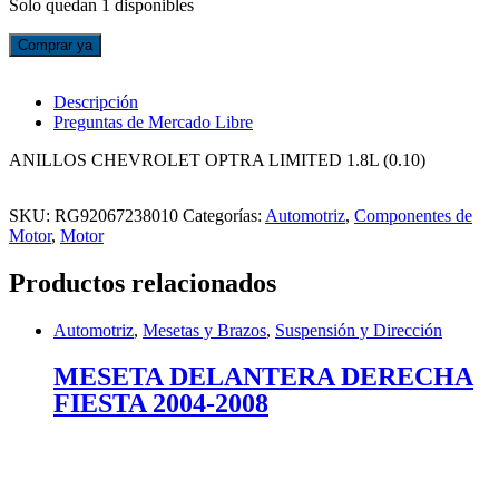
Solo quedan 1 disponibles
ANILLOS
Comprar ya
CHEVROLET
OPTRA
LIMITED
Descripción
(0.10)
Preguntas de Mercado Libre
cantidad
ANILLOS CHEVROLET OPTRA LIMITED 1.8L (0.10)
SKU:
RG92067238010
Categorías:
Automotriz
,
Componentes de
Motor
,
Motor
Productos relacionados
Automotriz
,
Mesetas y Brazos
,
Suspensión y Dirección
MESETA DELANTERA DERECHA
FIESTA 2004-2008