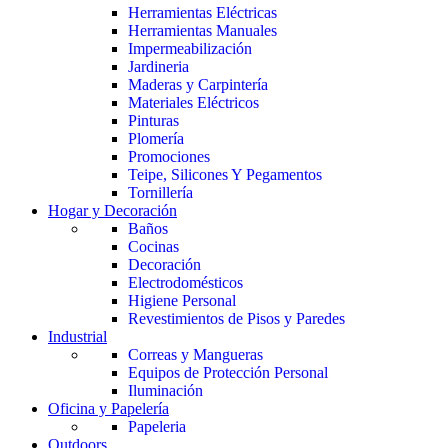
Herramientas Eléctricas
Herramientas Manuales
Impermeabilización
Jardineria
Maderas y Carpintería
Materiales Eléctricos
Pinturas
Plomería
Promociones
Teipe, Silicones Y Pegamentos
Tornillería
Hogar y Decoración
Baños
Cocinas
Decoración
Electrodomésticos
Higiene Personal
Revestimientos de Pisos y Paredes
Industrial
Correas y Mangueras
Equipos de Protección Personal
Iluminación
Oficina y Papelería
Papeleria
Outdoors