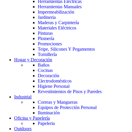
Herramientas Eléctricas
Herramientas Manuales
Impermeabilización
Jardineria
Maderas y Carpintería
Materiales Eléctricos
Pinturas
Plomería
Promociones
Teipe, Silicones Y Pegamentos
Tornillería
Hogar y Decoración
Baños
Cocinas
Decoración
Electrodomésticos
Higiene Personal
Revestimientos de Pisos y Paredes
Industrial
Correas y Mangueras
Equipos de Protección Personal
Iluminación
Oficina y Papelería
Papeleria
Outdoors