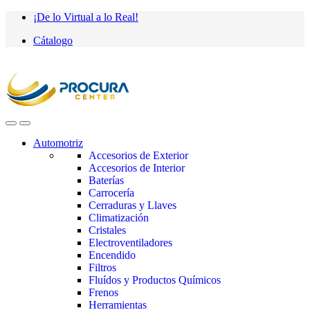
Saltar
saltar
¡De lo Virtual a lo Real!
a
al
Cátalogo
navegación
contenido
Automotriz
Accesorios de Exterior
Accesorios de Interior
Baterías
Carrocería
Cerraduras y Llaves
Climatización
Cristales
Electroventiladores
Encendido
Filtros
Fluídos y Productos Químicos
Frenos
Herramientas