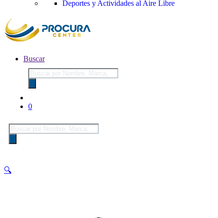
Deportes y Actividades al Aire Libre
Buscar
Búsqueda
de
productos
0
Búsqueda
de
productos
🔍