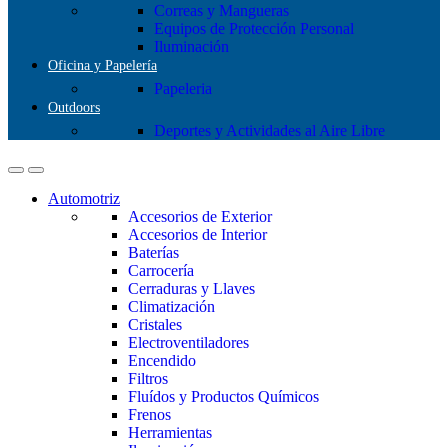
Correas y Mangueras
Equipos de Protección Personal
Iluminación
Oficina y Papelería
Papeleria
Outdoors
Deportes y Actividades al Aire Libre
Automotriz
Accesorios de Exterior
Accesorios de Interior
Baterías
Carrocería
Cerraduras y Llaves
Climatización
Cristales
Electroventiladores
Encendido
Filtros
Fluídos y Productos Químicos
Frenos
Herramientas