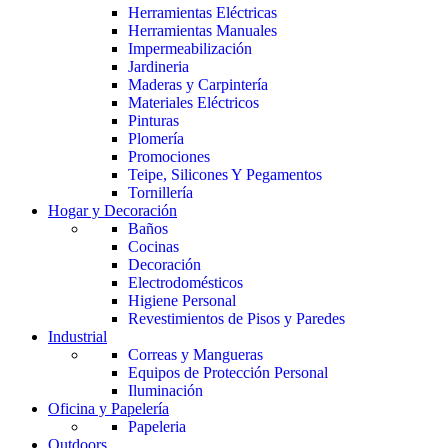
Herramientas Eléctricas
Herramientas Manuales
Impermeabilización
Jardineria
Maderas y Carpintería
Materiales Eléctricos
Pinturas
Plomería
Promociones
Teipe, Silicones Y Pegamentos
Tornillería
Hogar y Decoración
Baños
Cocinas
Decoración
Electrodomésticos
Higiene Personal
Revestimientos de Pisos y Paredes
Industrial
Correas y Mangueras
Equipos de Protección Personal
Iluminación
Oficina y Papelería
Papeleria
Outdoors