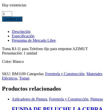
Hay existencias
TOMA
RJ-
Comprar ya
11
PARA
TELEFONO
Descripción
FIJO
Especificación
P/EMPOTRAR
Preguntas de Mercado Libre
AZIMUT,
BLANCA
Toma RJ-11 para Telefono fijo para empotrar AZIMUT
cantidad
Presentación: 1 unidad
Color: Blanco
SKU:
BM1109
Categorías:
Ferretería y Construcción
,
Materiales
Eléctricos
,
Tomas
Productos relacionados
Aplicadores de Pintura
,
Ferretería y Construcción
,
Pinturas
FUNDA DE PELUCHE LA CEBRA