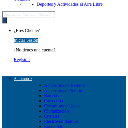
Deportes y Actividades al Aire Libre
Búsqueda
de
productos
¿Eres Cliente?
Iniciar Sesión
¿No tienes una cuenta?
Registrar
Automotriz
Accesorios de Exterior
Accesorios de Interior
Baterías
Carrocería
Cerraduras y Llaves
Climatización
Cristales
Electroventiladores
Encendido