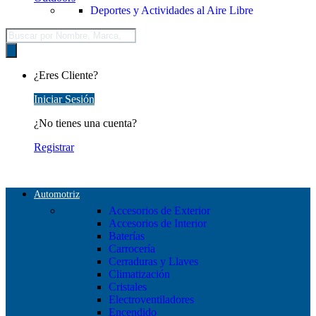
Deportes y Actividades al Aire Libre
Búsqueda
de
productos
¿Eres Cliente?
Iniciar Sesión
¿No tienes una cuenta?
Registrar
Automotriz
Accesorios de Exterior
Accesorios de Interior
Baterías
Carrocería
Cerraduras y Llaves
Climatización
Cristales
Electroventiladores
Encendido