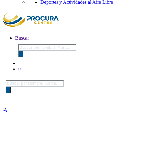
Deportes y Actividades al Aire Libre
Buscar
Búsqueda
de
productos
0
Búsqueda
de
productos
🔍