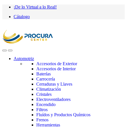
Saltar
saltar
¡De lo Virtual a lo Real!
a
al
Cátalogo
navegación
contenido
Automotriz
Accesorios de Exterior
Accesorios de Interior
Baterías
Carrocería
Cerraduras y Llaves
Climatización
Cristales
Electroventiladores
Encendido
Filtros
Fluídos y Productos Químicos
Frenos
Herramientas