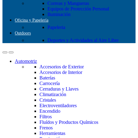
Correas y Mangueras
Equipos de Protección Personal
Iluminación
Oficina y Papelería
Papeleria
Outdoors
Deportes y Actividades al Aire Libre
Automotriz
Accesorios de Exterior
Accesorios de Interior
Baterías
Carrocería
Cerraduras y Llaves
Climatización
Cristales
Electroventiladores
Encendido
Filtros
Fluídos y Productos Químicos
Frenos
Herramientas