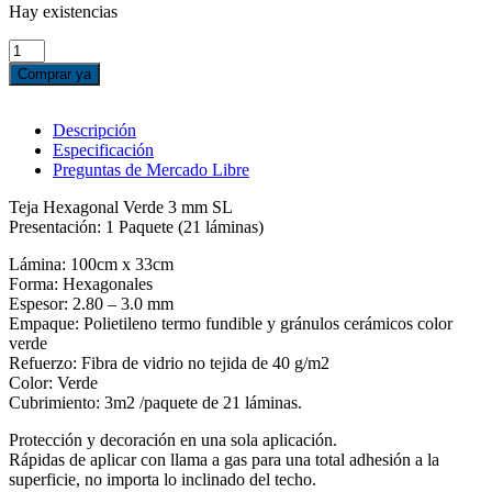
Hay existencias
TEJA
HEXAGONAL
Comprar ya
VERDE
3mm
SL,
Descripción
21
Especificación
láminas
Preguntas de Mercado Libre
cantidad
Teja Hexagonal Verde 3 mm SL
Presentación: 1 Paquete (21 láminas)
Lámina: 100cm x 33cm
Forma: Hexagonales
Espesor: 2.80 – 3.0 mm
Empaque: Polietileno termo fundible y gránulos cerámicos color
verde
Refuerzo: Fibra de vidrio no tejida de 40 g/m2
Color: Verde
Cubrimiento: 3m2 /paquete de 21 láminas.
Protección y decoración en una sola aplicación.
Rápidas de aplicar con llama a gas para una total adhesión a la
superficie, no importa lo inclinado del techo.