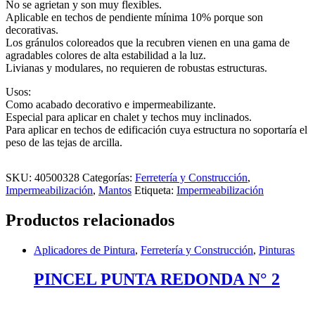
No se agrietan y son muy flexibles.
Aplicable en techos de pendiente mínima 10% porque son
decorativas.
Los gránulos coloreados que la recubren vienen en una gama de
agradables colores de alta estabilidad a la luz.
Livianas y modulares, no requieren de robustas estructuras.
Usos:
Como acabado decorativo e impermeabilizante.
Especial para aplicar en chalet y techos muy inclinados.
Para aplicar en techos de edificación cuya estructura no soportaría el
peso de las tejas de arcilla.
SKU:
40500328
Categorías:
Ferretería y Construcción
,
Impermeabilización
,
Mantos
Etiqueta:
Impermeabilización
Productos relacionados
Aplicadores de Pintura
,
Ferretería y Construcción
,
Pinturas
PINCEL PUNTA REDONDA N° 2