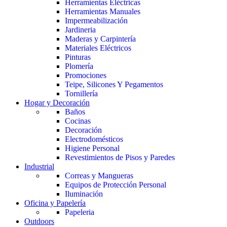
Herramientas Eléctricas
Herramientas Manuales
Impermeabilización
Jardineria
Maderas y Carpintería
Materiales Eléctricos
Pinturas
Plomería
Promociones
Teipe, Silicones Y Pegamentos
Tornillería
Hogar y Decoración
Baños
Cocinas
Decoración
Electrodomésticos
Higiene Personal
Revestimientos de Pisos y Paredes
Industrial
Correas y Mangueras
Equipos de Protección Personal
Iluminación
Oficina y Papelería
Papeleria
Outdoors