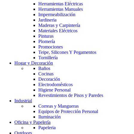
Herramientas Eléctricas
Herramientas Manuales
Impermeabilización
Jardineria
Maderas y Carpintería
Materiales Eléctricos
Pinturas
Plomería
Promociones
Teipe, Silicones Y Pegamentos
Tornillería
Hogar y Decoración
Baños
Cocinas
Decoración
Electrodomésticos
Higiene Personal
Revestimientos de Pisos y Paredes
Industrial
Correas y Mangueras
Equipos de Protección Personal
Iluminación
Oficina y Papelería
Papeleria
Outdoors