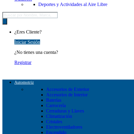
Deportes y Actividades al Aire Libre
Búsqueda
de
productos
¿Eres Cliente?
Iniciar Sesión
¿No tienes una cuenta?
Registrar
Automotriz
Accesorios de Exterior
Accesorios de Interior
Baterías
Carrocería
Cerraduras y Llaves
Climatización
Cristales
Electroventiladores
Encendido