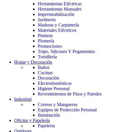
Herramientas Eléctricas
Herramientas Manuales
Impermeabilización
Jardineria
Maderas y Carpintería
Materiales Eléctricos
Pinturas
Plomería
Promociones
Teipe, Silicones Y Pegamentos
Tornillería
Hogar y Decoración
Baños
Cocinas
Decoración
Electrodomésticos
Higiene Personal
Revestimientos de Pisos y Paredes
Industrial
Correas y Mangueras
Equipos de Protección Personal
Iluminación
Oficina y Papelería
Papeleria
Outdoors