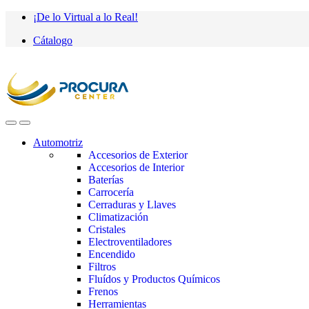
Saltar
saltar
¡De lo Virtual a lo Real!
a
al
Cátalogo
navegación
contenido
Automotriz
Accesorios de Exterior
Accesorios de Interior
Baterías
Carrocería
Cerraduras y Llaves
Climatización
Cristales
Electroventiladores
Encendido
Filtros
Fluídos y Productos Químicos
Frenos
Herramientas