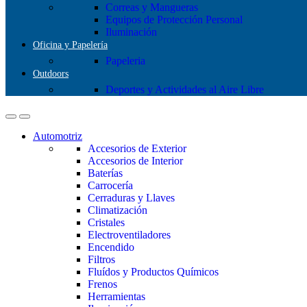
Correas y Mangueras
Equipos de Protección Personal
Iluminación
Oficina y Papelería
Papeleria
Outdoors
Deportes y Actividades al Aire Libre
Automotriz
Accesorios de Exterior
Accesorios de Interior
Baterías
Carrocería
Cerraduras y Llaves
Climatización
Cristales
Electroventiladores
Encendido
Filtros
Fluídos y Productos Químicos
Frenos
Herramientas