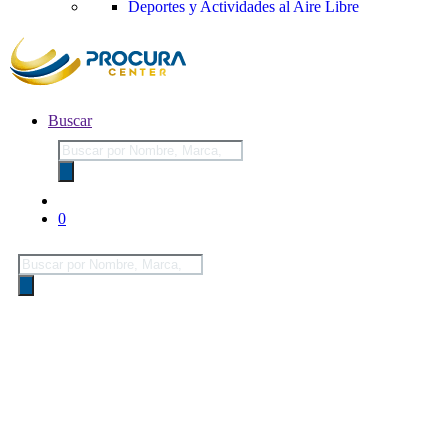
Deportes y Actividades al Aire Libre
Buscar
Búsqueda
de
productos
0
Búsqueda
de
productos