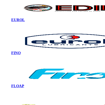
EUROL
FINO
FLOAP