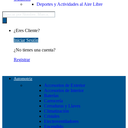
Deportes y Actividades al Aire Libre
Búsqueda
de
productos
¿Eres Cliente?
Iniciar Sesión
¿No tienes una cuenta?
Registrar
Automotriz
Accesorios de Exterior
Accesorios de Interior
Baterías
Carrocería
Cerraduras y Llaves
Climatización
Cristales
Electroventiladores
Encendido