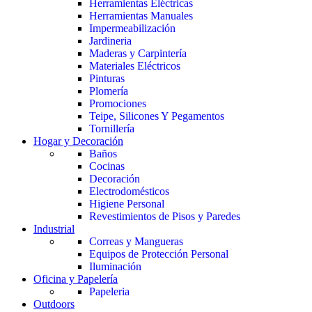
Herramientas Eléctricas
Herramientas Manuales
Impermeabilización
Jardineria
Maderas y Carpintería
Materiales Eléctricos
Pinturas
Plomería
Promociones
Teipe, Silicones Y Pegamentos
Tornillería
Hogar y Decoración
Baños
Cocinas
Decoración
Electrodomésticos
Higiene Personal
Revestimientos de Pisos y Paredes
Industrial
Correas y Mangueras
Equipos de Protección Personal
Iluminación
Oficina y Papelería
Papeleria
Outdoors