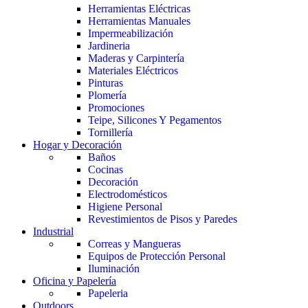
Herramientas Eléctricas
Herramientas Manuales
Impermeabilización
Jardineria
Maderas y Carpintería
Materiales Eléctricos
Pinturas
Plomería
Promociones
Teipe, Silicones Y Pegamentos
Tornillería
Hogar y Decoración
Baños
Cocinas
Decoración
Electrodomésticos
Higiene Personal
Revestimientos de Pisos y Paredes
Industrial
Correas y Mangueras
Equipos de Protección Personal
Iluminación
Oficina y Papelería
Papeleria
Outdoors