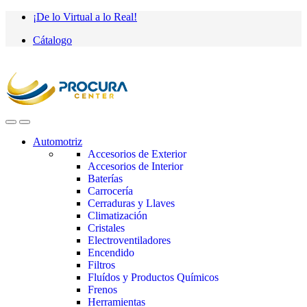
Saltar
saltar
¡De lo Virtual a lo Real!
a
al
Cátalogo
navegación
contenido
Automotriz
Accesorios de Exterior
Accesorios de Interior
Baterías
Carrocería
Cerraduras y Llaves
Climatización
Cristales
Electroventiladores
Encendido
Filtros
Fluídos y Productos Químicos
Frenos
Herramientas