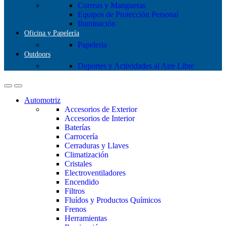
Correas y Mangueras
Equipos de Protección Personal
Iluminación
Oficina y Papelería
Papeleria
Outdoors
Deportes y Actividades al Aire Libre
Automotriz
Accesorios de Exterior
Accesorios de Interior
Baterías
Carrocería
Cerraduras y Llaves
Climatización
Cristales
Electroventiladores
Encendido
Filtros
Fluídos y Productos Químicos
Frenos
Herramientas