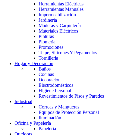
Herramientas Eléctricas
Herramientas Manuales
Impermeabilización
Jardineria
Maderas y Carpintería
Materiales Eléctricos
Pinturas
Plomería
Promociones
Teipe, Silicones Y Pegamentos
Tornillería
Hogar y Decoración
Baños
Cocinas
Decoración
Electrodomésticos
Higiene Personal
Revestimientos de Pisos y Paredes
Industrial
Correas y Mangueras
Equipos de Protección Personal
Iluminación
Oficina y Papelería
Papeleria
Outdoors