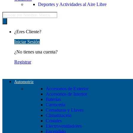
Deportes y Actividades al Aire Libre
Búsqueda
de
productos
¿Eres Cliente?
Iniciar Sesión
¿No tienes una cuenta?
Registrar
Automotriz
Accesorios de Exterior
Accesorios de Interior
Baterías
Carrocería
Cerraduras y Llaves
Climatización
Cristales
Electroventiladores
Encendido