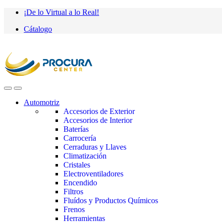
Saltar
saltar
¡De lo Virtual a lo Real!
a
al
Cátalogo
navegación
contenido
Automotriz
Accesorios de Exterior
Accesorios de Interior
Baterías
Carrocería
Cerraduras y Llaves
Climatización
Cristales
Electroventiladores
Encendido
Filtros
Fluídos y Productos Químicos
Frenos
Herramientas