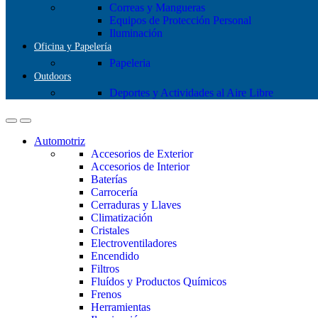
Correas y Mangueras
Equipos de Protección Personal
Iluminación
Oficina y Papelería
Papeleria
Outdoors
Deportes y Actividades al Aire Libre
Automotriz
Accesorios de Exterior
Accesorios de Interior
Baterías
Carrocería
Cerraduras y Llaves
Climatización
Cristales
Electroventiladores
Encendido
Filtros
Fluídos y Productos Químicos
Frenos
Herramientas