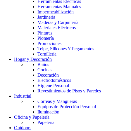
Herramientas Eléctricas
Herramientas Manuales
Impermeabilización
Jardineria
Maderas y Carpintería
Materiales Eléctricos
Pinturas
Plomería
Promociones
Teipe, Silicones Y Pegamentos
Tornillería
Hogar y Decoración
Baños
Cocinas
Decoración
Electrodomésticos
Higiene Personal
Revestimientos de Pisos y Paredes
Industrial
Correas y Mangueras
Equipos de Protección Personal
Iluminación
Oficina y Papelería
Papeleria
Outdoors