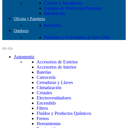
Correas y Mangueras
Equipos de Protección Personal
Iluminación
Oficina y Papelería
Papeleria
Outdoors
Deportes y Actividades al Aire Libre
Automotriz
Accesorios de Exterior
Accesorios de Interior
Baterías
Carrocería
Cerraduras y Llaves
Climatización
Cristales
Electroventiladores
Encendido
Filtros
Fluídos y Productos Químicos
Frenos
Herramientas