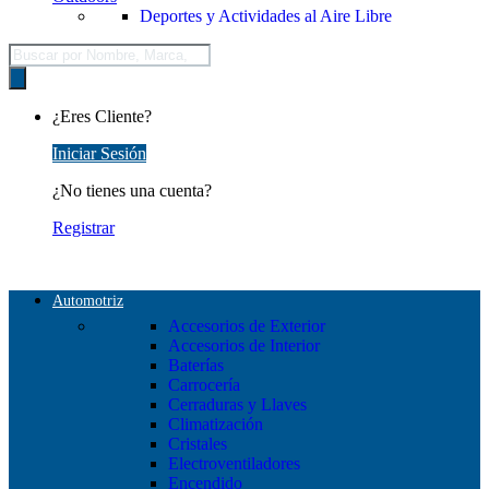
Deportes y Actividades al Aire Libre
Búsqueda
de
productos
¿Eres Cliente?
Iniciar Sesión
¿No tienes una cuenta?
Registrar
Automotriz
Accesorios de Exterior
Accesorios de Interior
Baterías
Carrocería
Cerraduras y Llaves
Climatización
Cristales
Electroventiladores
Encendido