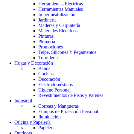
Herramientas Eléctricas
Herramientas Manuales
Impermeabilización
Jardineria
Maderas y Carpintería
Materiales Eléctricos
Pinturas
Plomería
Promociones
Teipe, Silicones Y Pegamentos
Tornillería
Hogar y Decoración
Baños
Cocinas
Decoración
Electrodomésticos
Higiene Personal
Revestimientos de Pisos y Paredes
Industrial
Correas y Mangueras
Equipos de Protección Personal
Iluminación
Oficina y Papelería
Papeleria
Outdoors