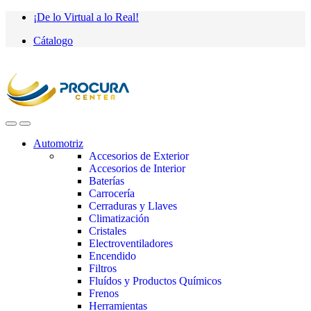
Saltar
saltar
¡De lo Virtual a lo Real!
a
al
Cátalogo
navegación
contenido
Automotriz
Accesorios de Exterior
Accesorios de Interior
Baterías
Carrocería
Cerraduras y Llaves
Climatización
Cristales
Electroventiladores
Encendido
Filtros
Fluídos y Productos Químicos
Frenos
Herramientas