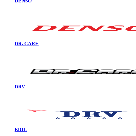
DENSO
DR. CARE
DRV
EDIL