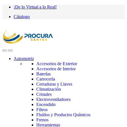
Saltar
saltar
¡De lo Virtual a lo Real!
a
al
Cátalogo
navegación
contenido
Automotriz
Accesorios de Exterior
Accesorios de Interior
Baterías
Carrocería
Cerraduras y Llaves
Climatización
Cristales
Electroventiladores
Encendido
Filtros
Fluídos y Productos Químicos
Frenos
Herramientas