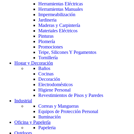
Herramientas Eléctricas
Herramientas Manuales
Impermeabilización
Jardineria
Maderas y Carpintería
Materiales Eléctricos
Pinturas
Plomería
Promociones
Teipe, Silicones Y Pegamentos
Tornillería
Hogar y Decoración
Baños
Cocinas
Decoración
Electrodomésticos
Higiene Personal
Revestimientos de Pisos y Paredes
Industrial
Correas y Mangueras
Equipos de Protección Personal
Iluminación
Oficina y Papelería
Papeleria
Outdoors