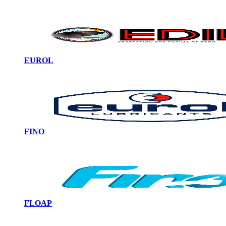
EUROL
FINO
FLOAP