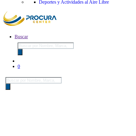
Deportes y Actividades al Aire Libre
Buscar
Búsqueda
de
productos
0
Búsqueda
de
productos