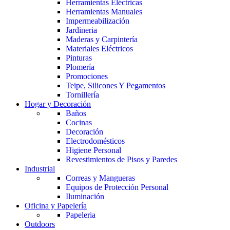
Herramientas Eléctricas
Herramientas Manuales
Impermeabilización
Jardineria
Maderas y Carpintería
Materiales Eléctricos
Pinturas
Plomería
Promociones
Teipe, Silicones Y Pegamentos
Tornillería
Hogar y Decoración
Baños
Cocinas
Decoración
Electrodomésticos
Higiene Personal
Revestimientos de Pisos y Paredes
Industrial
Correas y Mangueras
Equipos de Protección Personal
Iluminación
Oficina y Papelería
Papeleria
Outdoors