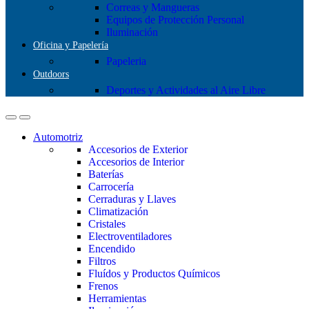
Correas y Mangueras
Equipos de Protección Personal
Iluminación
Oficina y Papelería
Papeleria
Outdoors
Deportes y Actividades al Aire Libre
Automotriz
Accesorios de Exterior
Accesorios de Interior
Baterías
Carrocería
Cerraduras y Llaves
Climatización
Cristales
Electroventiladores
Encendido
Filtros
Fluídos y Productos Químicos
Frenos
Herramientas