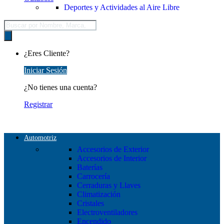
Deportes y Actividades al Aire Libre
Búsqueda
de
productos
¿Eres Cliente?
Iniciar Sesión
¿No tienes una cuenta?
Registrar
Automotriz
Accesorios de Exterior
Accesorios de Interior
Baterías
Carrocería
Cerraduras y Llaves
Climatización
Cristales
Electroventiladores
Encendido