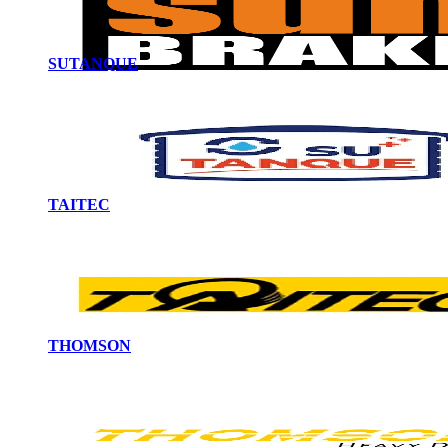
SUTANQUE
TAITEC
THOMSON