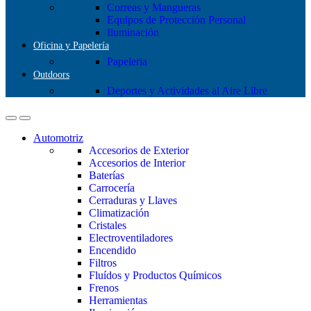
Correas y Mangueras
Equipos de Protección Personal
Iluminación
Oficina y Papelería
Papeleria
Outdoors
Deportes y Actividades al Aire Libre
Automotriz
Accesorios de Exterior
Accesorios de Interior
Baterías
Carrocería
Cerraduras y Llaves
Climatización
Cristales
Electroventiladores
Encendido
Filtros
Fluídos y Productos Químicos
Frenos
Herramientas