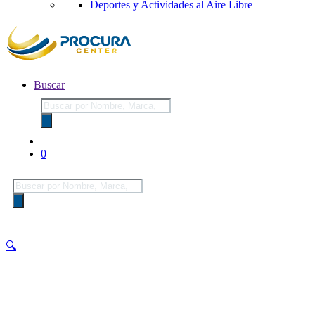
Deportes y Actividades al Aire Libre
Buscar
Búsqueda
de
productos
0
Búsqueda
de
productos
🔍