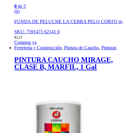
0
de 5
(0)
FUNDA DE PELUCHE LA CEBRA PELO CORTO 4»
SKU: 7591471 62141 0
$
3,22
Comprar ya
Ferretería y Construcción
,
Pintura de Caucho
,
Pinturas
PINTURA CAUCHO MIRAGE,
CLASE B, MARFIL, 1 Gal