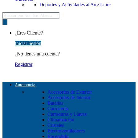
Deportes y Actividades al Aire Libre
Búsqueda
de
productos
¿Eres Cliente?
Iniciar Sesión
¿No tienes una cuenta?
Registrar
Automotriz
Accesorios de Exterior
Accesorios de Interior
Baterías
Carrocería
Cerraduras y Llaves
Climatización
Cristales
Electroventiladores
Encendido