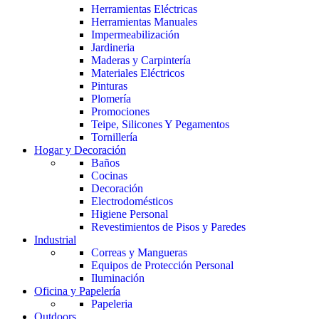
Herramientas Eléctricas
Herramientas Manuales
Impermeabilización
Jardineria
Maderas y Carpintería
Materiales Eléctricos
Pinturas
Plomería
Promociones
Teipe, Silicones Y Pegamentos
Tornillería
Hogar y Decoración
Baños
Cocinas
Decoración
Electrodomésticos
Higiene Personal
Revestimientos de Pisos y Paredes
Industrial
Correas y Mangueras
Equipos de Protección Personal
Iluminación
Oficina y Papelería
Papeleria
Outdoors