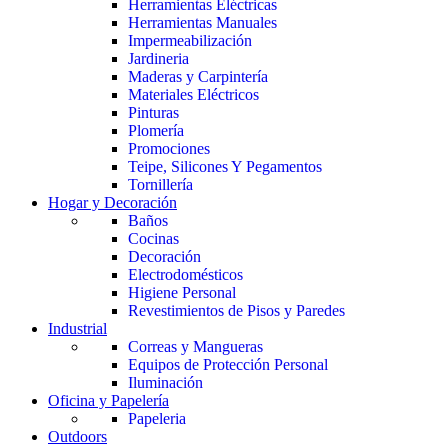
Herramientas Eléctricas
Herramientas Manuales
Impermeabilización
Jardineria
Maderas y Carpintería
Materiales Eléctricos
Pinturas
Plomería
Promociones
Teipe, Silicones Y Pegamentos
Tornillería
Hogar y Decoración
Baños
Cocinas
Decoración
Electrodomésticos
Higiene Personal
Revestimientos de Pisos y Paredes
Industrial
Correas y Mangueras
Equipos de Protección Personal
Iluminación
Oficina y Papelería
Papeleria
Outdoors