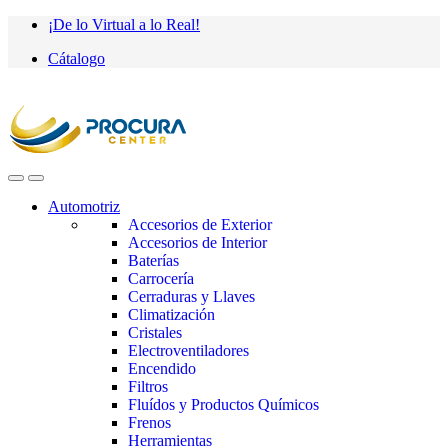
Saltar
saltar
¡De lo Virtual a lo Real!
a
al
Cátalogo
navegación
contenido
Automotriz
Accesorios de Exterior
Accesorios de Interior
Baterías
Carrocería
Cerraduras y Llaves
Climatización
Cristales
Electroventiladores
Encendido
Filtros
Fluídos y Productos Químicos
Frenos
Herramientas