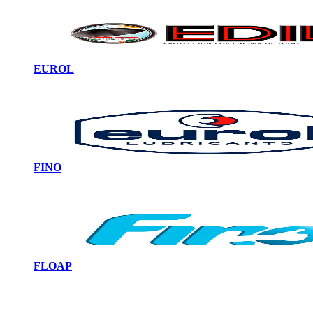
EUROL
FINO
FLOAP