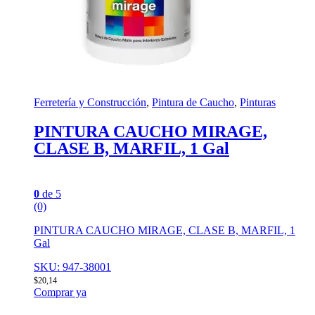
Ferretería y Construcción
,
Pintura de Caucho
,
Pinturas
PINTURA CAUCHO MIRAGE,
CLASE B, MARFIL, 1 Gal
0
de 5
(0)
PINTURA CAUCHO MIRAGE, CLASE B, MARFIL, 1
Gal
SKU: 947-38001
$
20,14
Comprar ya