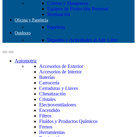
Correas y Mangueras
Equipos de Protección Personal
Iluminación
Oficina y Papelería
Papeleria
Outdoors
Deportes y Actividades al Aire Libre
Automotriz
Accesorios de Exterior
Accesorios de Interior
Baterías
Carrocería
Cerraduras y Llaves
Climatización
Cristales
Electroventiladores
Encendido
Filtros
Fluídos y Productos Químicos
Frenos
Herramientas