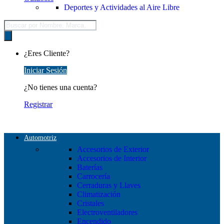
Deportes y Actividades al Aire Libre
Búsqueda
de
productos
¿Eres Cliente?
Iniciar Sesión
¿No tienes una cuenta?
Registrar
Automotriz
Accesorios de Exterior
Accesorios de Interior
Baterías
Carrocería
Cerraduras y Llaves
Climatización
Cristales
Electroventiladores
Encendido