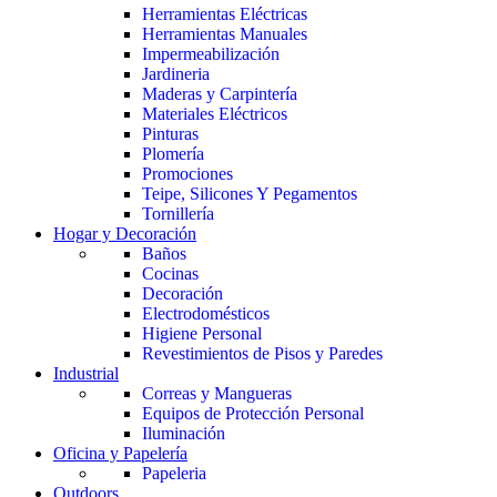
Herramientas Eléctricas
Herramientas Manuales
Impermeabilización
Jardineria
Maderas y Carpintería
Materiales Eléctricos
Pinturas
Plomería
Promociones
Teipe, Silicones Y Pegamentos
Tornillería
Hogar y Decoración
Baños
Cocinas
Decoración
Electrodomésticos
Higiene Personal
Revestimientos de Pisos y Paredes
Industrial
Correas y Mangueras
Equipos de Protección Personal
Iluminación
Oficina y Papelería
Papeleria
Outdoors