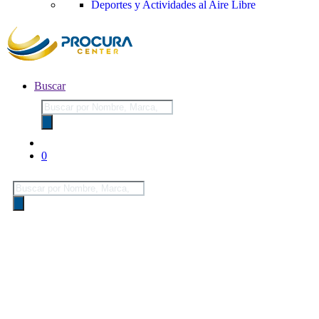
Deportes y Actividades al Aire Libre
Buscar
Búsqueda
de
productos
0
Búsqueda
de
productos