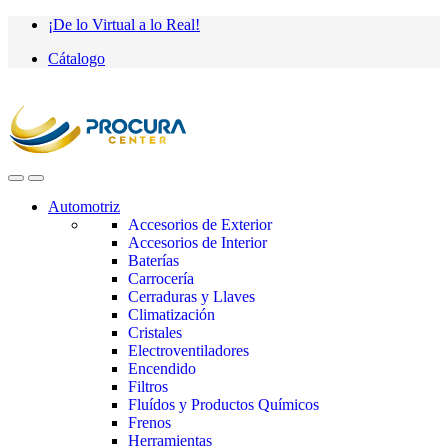
Saltar
saltar
¡De lo Virtual a lo Real!
a
al
Cátalogo
navegación
contenido
Automotriz
Accesorios de Exterior
Accesorios de Interior
Baterías
Carrocería
Cerraduras y Llaves
Climatización
Cristales
Electroventiladores
Encendido
Filtros
Fluídos y Productos Químicos
Frenos
Herramientas