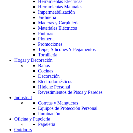
Herramientas Eléctricas
Herramientas Manuales
Impermeabilización
Jardineria
Maderas y Carpintería
Materiales Eléctricos
Pinturas
Plomería
Promociones
Teipe, Silicones Y Pegamentos
Tornillería
Hogar y Decoración
Baños
Cocinas
Decoración
Electrodomésticos
Higiene Personal
Revestimientos de Pisos y Paredes
Industrial
Correas y Mangueras
Equipos de Protección Personal
Iluminación
Oficina y Papelería
Papeleria
Outdoors