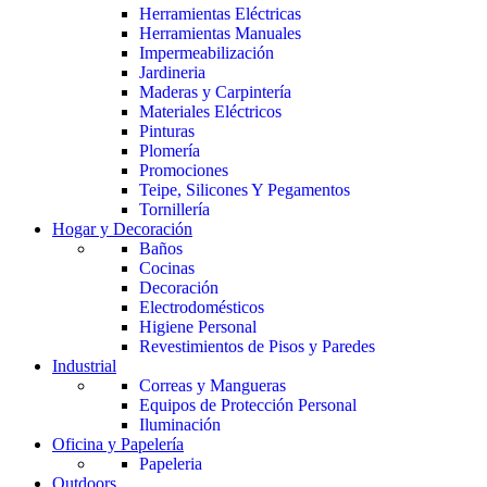
Herramientas Eléctricas
Herramientas Manuales
Impermeabilización
Jardineria
Maderas y Carpintería
Materiales Eléctricos
Pinturas
Plomería
Promociones
Teipe, Silicones Y Pegamentos
Tornillería
Hogar y Decoración
Baños
Cocinas
Decoración
Electrodomésticos
Higiene Personal
Revestimientos de Pisos y Paredes
Industrial
Correas y Mangueras
Equipos de Protección Personal
Iluminación
Oficina y Papelería
Papeleria
Outdoors