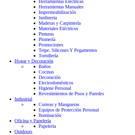
Herramientas Eléctricas
Herramientas Manuales
Impermeabilización
Jardineria
Maderas y Carpintería
Materiales Eléctricos
Pinturas
Plomería
Promociones
Teipe, Silicones Y Pegamentos
Tornillería
Hogar y Decoración
Baños
Cocinas
Decoración
Electrodomésticos
Higiene Personal
Revestimientos de Pisos y Paredes
Industrial
Correas y Mangueras
Equipos de Protección Personal
Iluminación
Oficina y Papelería
Papeleria
Outdoors