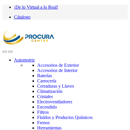
Saltar
saltar
¡De lo Virtual a lo Real!
a
al
Cátalogo
navegación
contenido
Automotriz
Accesorios de Exterior
Accesorios de Interior
Baterías
Carrocería
Cerraduras y Llaves
Climatización
Cristales
Electroventiladores
Encendido
Filtros
Fluídos y Productos Químicos
Frenos
Herramientas