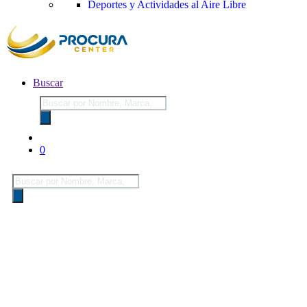
Deportes y Actividades al Aire Libre
Buscar
Búsqueda
de
productos
0
Búsqueda
de
productos