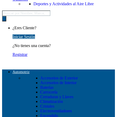
Deportes y Actividades al Aire Libre
Búsqueda
de
productos
¿Eres Cliente?
Iniciar Sesión
¿No tienes una cuenta?
Registrar
Automotriz
Accesorios de Exterior
Accesorios de Interior
Baterías
Carrocería
Cerraduras y Llaves
Climatización
Cristales
Electroventiladores
Encendido