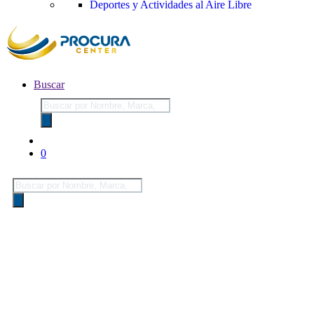
Deportes y Actividades al Aire Libre
Buscar
Búsqueda
de
productos
0
Búsqueda
de
productos