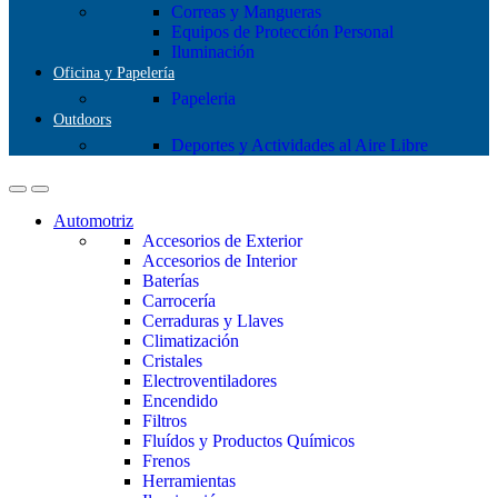
Correas y Mangueras
Equipos de Protección Personal
Iluminación
Oficina y Papelería
Papeleria
Outdoors
Deportes y Actividades al Aire Libre
Automotriz
Accesorios de Exterior
Accesorios de Interior
Baterías
Carrocería
Cerraduras y Llaves
Climatización
Cristales
Electroventiladores
Encendido
Filtros
Fluídos y Productos Químicos
Frenos
Herramientas