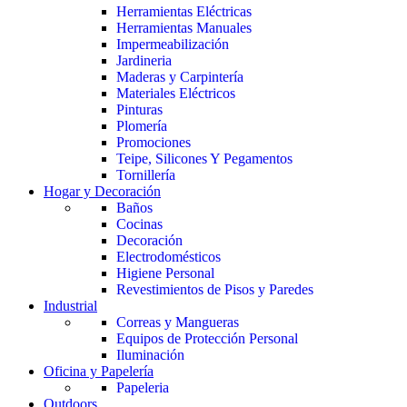
Herramientas Eléctricas
Herramientas Manuales
Impermeabilización
Jardineria
Maderas y Carpintería
Materiales Eléctricos
Pinturas
Plomería
Promociones
Teipe, Silicones Y Pegamentos
Tornillería
Hogar y Decoración
Baños
Cocinas
Decoración
Electrodomésticos
Higiene Personal
Revestimientos de Pisos y Paredes
Industrial
Correas y Mangueras
Equipos de Protección Personal
Iluminación
Oficina y Papelería
Papeleria
Outdoors