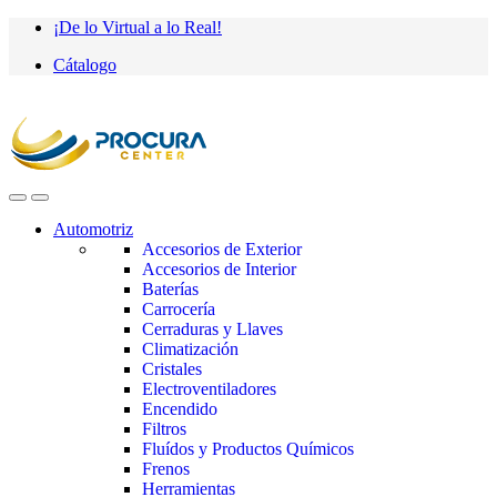
Saltar
saltar
¡De lo Virtual a lo Real!
a
al
Cátalogo
navegación
contenido
Automotriz
Accesorios de Exterior
Accesorios de Interior
Baterías
Carrocería
Cerraduras y Llaves
Climatización
Cristales
Electroventiladores
Encendido
Filtros
Fluídos y Productos Químicos
Frenos
Herramientas