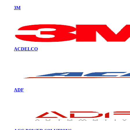
3M
ACDELCO
ADF