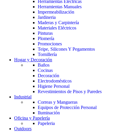
Herramientas Eléctricas
Herramientas Manuales
Impermeabilización
Jardineria
Maderas y Carpintería
Materiales Eléctricos
Pinturas
Plomería
Promociones
Teipe, Silicones Y Pegamentos
Tornillería
Hogar y Decoración
Baños
Cocinas
Decoración
Electrodomésticos
Higiene Personal
Revestimientos de Pisos y Paredes
Industrial
Correas y Mangueras
Equipos de Protección Personal
Iluminación
Oficina y Papelería
Papeleria
Outdoors