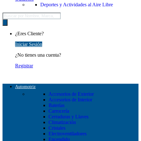
Deportes y Actividades al Aire Libre
Búsqueda
de
productos
¿Eres Cliente?
Iniciar Sesión
¿No tienes una cuenta?
Registrar
Automotriz
Accesorios de Exterior
Accesorios de Interior
Baterías
Carrocería
Cerraduras y Llaves
Climatización
Cristales
Electroventiladores
Encendido