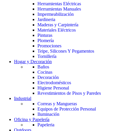
Herramientas Eléctricas
Herramientas Manuales
Impermeabilización
Jardineria
Maderas y Carpintería
Materiales Eléctricos
Pinturas
Plomería
Promociones
Teipe, Silicones Y Pegamentos
Tornillería
Hogar y Decoración
Baños
Cocinas
Decoración
Electrodomésticos
Higiene Personal
Revestimientos de Pisos y Paredes
Industrial
Correas y Mangueras
Equipos de Protección Personal
Iluminación
Oficina y Papelería
Papeleria
Outdoors