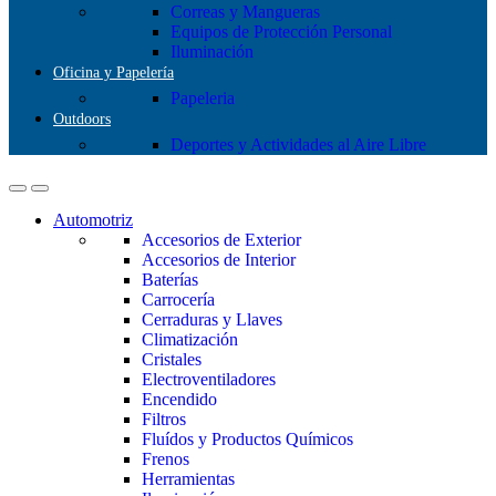
Correas y Mangueras
Equipos de Protección Personal
Iluminación
Oficina y Papelería
Papeleria
Outdoors
Deportes y Actividades al Aire Libre
Automotriz
Accesorios de Exterior
Accesorios de Interior
Baterías
Carrocería
Cerraduras y Llaves
Climatización
Cristales
Electroventiladores
Encendido
Filtros
Fluídos y Productos Químicos
Frenos
Herramientas