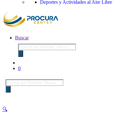
Deportes y Actividades al Aire Libre
Buscar
Búsqueda
de
productos
0
Búsqueda
de
productos
🔍