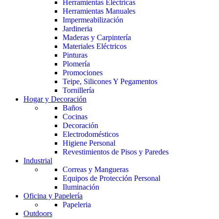
Herramientas Eléctricas
Herramientas Manuales
Impermeabilización
Jardineria
Maderas y Carpintería
Materiales Eléctricos
Pinturas
Plomería
Promociones
Teipe, Silicones Y Pegamentos
Tornillería
Hogar y Decoración
Baños
Cocinas
Decoración
Electrodomésticos
Higiene Personal
Revestimientos de Pisos y Paredes
Industrial
Correas y Mangueras
Equipos de Protección Personal
Iluminación
Oficina y Papelería
Papeleria
Outdoors