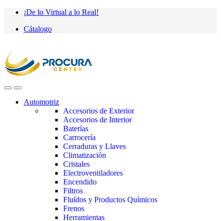
Saltar
saltar
¡De lo Virtual a lo Real!
a
al
Cátalogo
navegación
contenido
Automotriz
Accesorios de Exterior
Accesorios de Interior
Baterías
Carrocería
Cerraduras y Llaves
Climatización
Cristales
Electroventiladores
Encendido
Filtros
Fluídos y Productos Químicos
Frenos
Herramientas