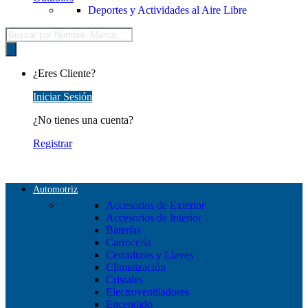
Deportes y Actividades al Aire Libre
Búsqueda
de
productos
¿Eres Cliente?
Iniciar Sesión
¿No tienes una cuenta?
Registrar
Automotriz
Accesorios de Exterior
Accesorios de Interior
Baterías
Carrocería
Cerraduras y Llaves
Climatización
Cristales
Electroventiladores
Encendido