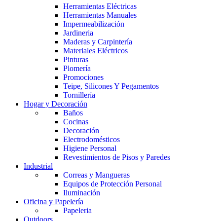
Herramientas Eléctricas
Herramientas Manuales
Impermeabilización
Jardineria
Maderas y Carpintería
Materiales Eléctricos
Pinturas
Plomería
Promociones
Teipe, Silicones Y Pegamentos
Tornillería
Hogar y Decoración
Baños
Cocinas
Decoración
Electrodomésticos
Higiene Personal
Revestimientos de Pisos y Paredes
Industrial
Correas y Mangueras
Equipos de Protección Personal
Iluminación
Oficina y Papelería
Papeleria
Outdoors