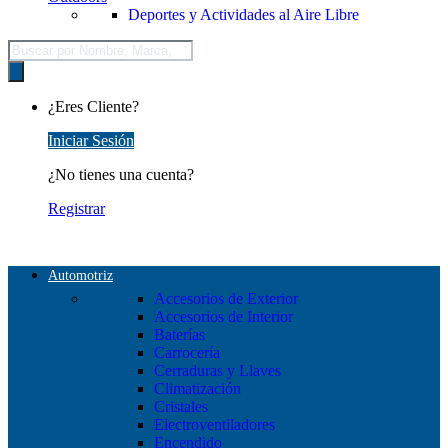
Deportes y Actividades al Aire Libre
Búsqueda
de
productos
¿Eres Cliente?
Iniciar Sesión
¿No tienes una cuenta?
Registrar
Automotriz
Accesorios de Exterior
Accesorios de Interior
Baterías
Carrocería
Cerraduras y Llaves
Climatización
Cristales
Electroventiladores
Encendido