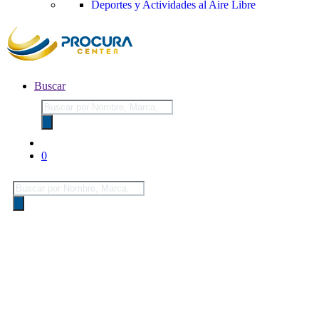
Deportes y Actividades al Aire Libre
Buscar
Búsqueda
de
productos
0
Búsqueda
de
productos