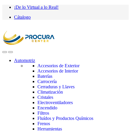
Saltar
saltar
¡De lo Virtual a lo Real!
a
al
Cátalogo
navegación
contenido
Automotriz
Accesorios de Exterior
Accesorios de Interior
Baterías
Carrocería
Cerraduras y Llaves
Climatización
Cristales
Electroventiladores
Encendido
Filtros
Fluídos y Productos Químicos
Frenos
Herramientas