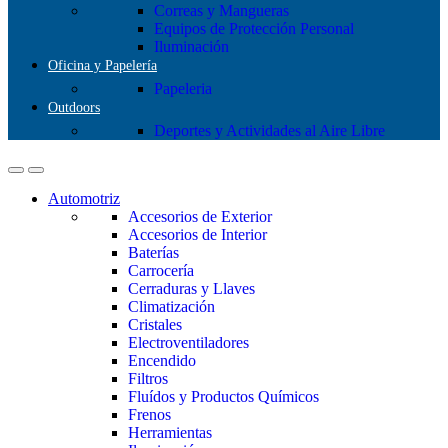
Correas y Mangueras
Equipos de Protección Personal
Iluminación
Oficina y Papelería
Papeleria
Outdoors
Deportes y Actividades al Aire Libre
Automotriz
Accesorios de Exterior
Accesorios de Interior
Baterías
Carrocería
Cerraduras y Llaves
Climatización
Cristales
Electroventiladores
Encendido
Filtros
Fluídos y Productos Químicos
Frenos
Herramientas