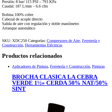
Presión: 8 bar/ 115 PSI – 793 KPa
Caudal: 187 L/min – 6.6 cfm
Bobina 100% cobre
Cabezal de acople directo
Salida de aire con regulación y doble manómetro
Arranque automático
SKU:
XDC250
Categorías:
Compresores de Aire
,
Ferretería y
Construcción
,
Herramientas Eléctricas
Productos relacionados
Aplicadores de Pintura
,
Ferretería y Construcción
,
Pinturas
BROCHA CLASICA LA CEBRA
VERDE 1½» CERDA 50% NAT/50%
SINT