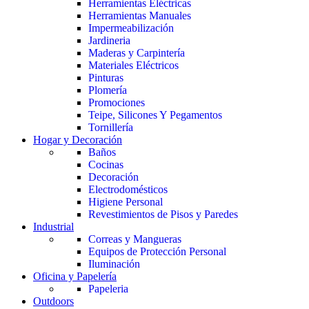
Herramientas Eléctricas
Herramientas Manuales
Impermeabilización
Jardineria
Maderas y Carpintería
Materiales Eléctricos
Pinturas
Plomería
Promociones
Teipe, Silicones Y Pegamentos
Tornillería
Hogar y Decoración
Baños
Cocinas
Decoración
Electrodomésticos
Higiene Personal
Revestimientos de Pisos y Paredes
Industrial
Correas y Mangueras
Equipos de Protección Personal
Iluminación
Oficina y Papelería
Papeleria
Outdoors