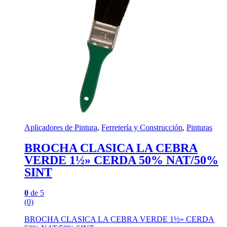
Aplicadores de Pintura
,
Ferretería y Construcción
,
Pinturas
BROCHA CLASICA LA CEBRA
VERDE 1½» CERDA 50% NAT/50%
SINT
0
de 5
(0)
BROCHA CLASICA LA CEBRA VERDE 1½» CERDA