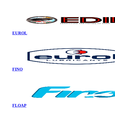
EUROL
FINO
FLOAP