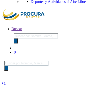
Deportes y Actividades al Aire Libre
Buscar
Búsqueda
de
productos
0
Búsqueda
de
productos
🔍