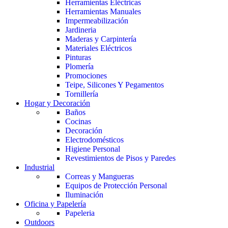
Herramientas Eléctricas
Herramientas Manuales
Impermeabilización
Jardineria
Maderas y Carpintería
Materiales Eléctricos
Pinturas
Plomería
Promociones
Teipe, Silicones Y Pegamentos
Tornillería
Hogar y Decoración
Baños
Cocinas
Decoración
Electrodomésticos
Higiene Personal
Revestimientos de Pisos y Paredes
Industrial
Correas y Mangueras
Equipos de Protección Personal
Iluminación
Oficina y Papelería
Papeleria
Outdoors