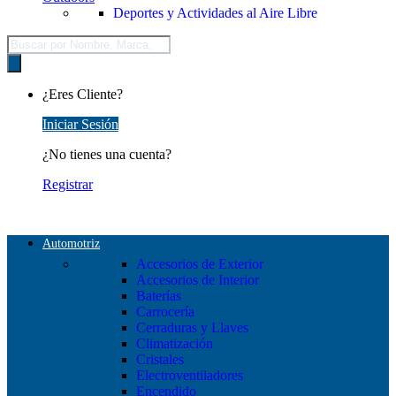
Deportes y Actividades al Aire Libre
Búsqueda
de
productos
¿Eres Cliente?
Iniciar Sesión
¿No tienes una cuenta?
Registrar
Automotriz
Accesorios de Exterior
Accesorios de Interior
Baterías
Carrocería
Cerraduras y Llaves
Climatización
Cristales
Electroventiladores
Encendido