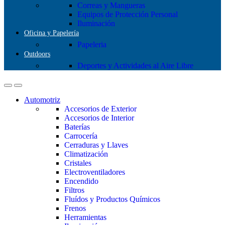
Correas y Mangueras
Equipos de Protección Personal
Iluminación
Oficina y Papelería
Papeleria
Outdoors
Deportes y Actividades al Aire Libre
Automotriz
Accesorios de Exterior
Accesorios de Interior
Baterías
Carrocería
Cerraduras y Llaves
Climatización
Cristales
Electroventiladores
Encendido
Filtros
Fluídos y Productos Químicos
Frenos
Herramientas