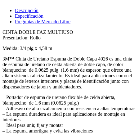
FAZ
MULTIUSO
Descripción
3/4
Especificación
plg
Preguntas de Mercado Libre
x
CINTA DOBLE FAZ MULTIUSO
4,58
Presentacion: Rollo
m
cantidad
Medida: 3/4 plg x 4,58 m
3M™ Cinta de Uretano Espuma de Doble Capa 4026 es una cinta
de espuma de uretano de celda abierta de doble capa, de color
blanquecino, de 0,0625 pulg. (1,6 mm) de espesor, que ofrece una
alta resistencia al cizallamiento. Es ideal para aplicaciones como el
montaje de letreros interiores y placas de identificación junto con
dispensadores de jabón y ambientadores.
– Portador de espuma de uretano flexible de celda abierta,
blanquecino, de 1,6 mm (0,0625 pulg.)
– Adhesivo de alto cizallamiento con resistencia a altas temperaturas
– La espuma duradera es ideal para aplicaciones de montaje en
interiores
– Ideal para unir, fijar y montar
– La espuma amortigua y evita las vibraciones