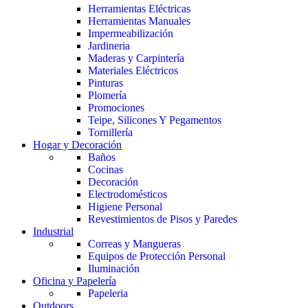
Herramientas Eléctricas
Herramientas Manuales
Impermeabilización
Jardineria
Maderas y Carpintería
Materiales Eléctricos
Pinturas
Plomería
Promociones
Teipe, Silicones Y Pegamentos
Tornillería
Hogar y Decoración
Baños
Cocinas
Decoración
Electrodomésticos
Higiene Personal
Revestimientos de Pisos y Paredes
Industrial
Correas y Mangueras
Equipos de Protección Personal
Iluminación
Oficina y Papelería
Papeleria
Outdoors