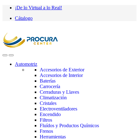
Saltar
saltar
¡De lo Virtual a lo Real!
a
al
Cátalogo
navegación
contenido
Automotriz
Accesorios de Exterior
Accesorios de Interior
Baterías
Carrocería
Cerraduras y Llaves
Climatización
Cristales
Electroventiladores
Encendido
Filtros
Fluídos y Productos Químicos
Frenos
Herramientas